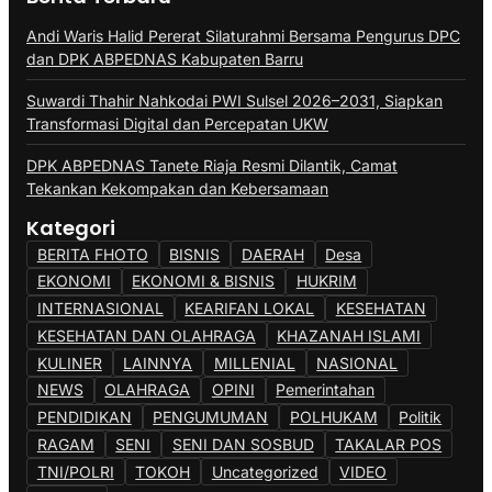
Andi Waris Halid Pererat Silaturahmi Bersama Pengurus DPC
dan DPK ABPEDNAS Kabupaten Barru
Suwardi Thahir Nahkodai PWI Sulsel 2026–2031, Siapkan
Transformasi Digital dan Percepatan UKW
DPK ABPEDNAS Tanete Riaja Resmi Dilantik, Camat
Tekankan Kekompakan dan Kebersamaan
Kategori
BERITA FHOTO
BISNIS
DAERAH
Desa
EKONOMI
EKONOMI & BISNIS
HUKRIM
INTERNASIONAL
KEARIFAN LOKAL
KESEHATAN
KESEHATAN DAN OLAHRAGA
KHAZANAH ISLAMI
KULINER
LAINNYA
MILLENIAL
NASIONAL
NEWS
OLAHRAGA
OPINI
Pemerintahan
PENDIDIKAN
PENGUMUMAN
POLHUKAM
Politik
RAGAM
SENI
SENI DAN SOSBUD
TAKALAR POS
TNI/POLRI
TOKOH
Uncategorized
VIDEO