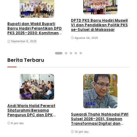
Politik
Politik
DPTD PKS Barru Hadiri Muswil
R
Bupati dan Wakil Bupati
VI dan Pendidikan Politik PKS
G
Barru Hadiri Pelantikan DPD
se-Sulsel di Makassar
P
PKS 2025–2030: Komitmen
R
Bersinergi Bangun Daerah
Agustus 24, 2025
September 8, 2025
Berita Terbaru
NEWS
NEWS
Andi Waris Halid Pererat
D
Silaturahmi Bersama
R
Suwardi Thahir Nahkodai PWI
Pengurus DPC dan DPK
T
Sulsel 2026–2031, Siapkan
ABPEDNAS Kabupaten Barru
K
Transformasi Digital dan
8 jam lalu
Percepatan UKW
14 jam lalu