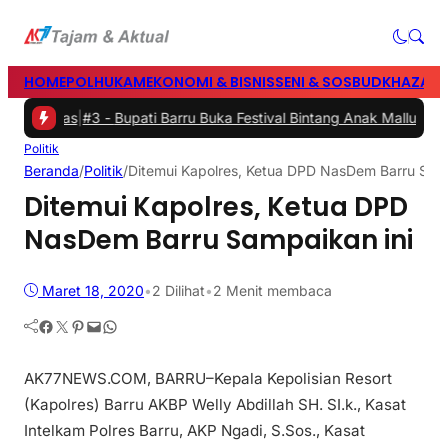
HOME
POLHUKAM
EKONOMI & BISNIS
SENI & SOSBUD
KHAZANA
 Baznas
|
#3 -
Bupati Barru Buka Festival Bintang Anak Mallusetasi, 
Politik
Beranda
/
Politik
/
Ditemui Kapolres, Ketua DPD NasDem Barru Samp
Ditemui Kapolres, Ketua DPD
NasDem Barru Sampaikan ini
Maret 18, 2020
•
2
Dilihat
•
2 Menit membaca
Facebook
Twitter
Pinterest
Mail
WhatsApp
AK77NEWS.COM, BARRU–Kepala Kepolisian Resort
(Kapolres) Barru AKBP Welly Abdillah SH. SI.k., Kasat
Intelkam Polres Barru, AKP Ngadi, S.Sos., Kasat