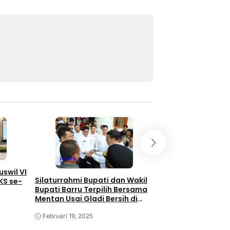
Politik
Politik
uswil VI
Silaturrahmi Bupati dan Wakil
Bupati dan Wakil 
KS se-
Bupati Barru Terpilih Bersama
Kab.Barru Terpilih
Mentan Usai Gladi Bersih di
Pemeriksaan Kes
Kalibata
Gladi Pelantikan
Februari 19, 2025
Februari 17, 2025