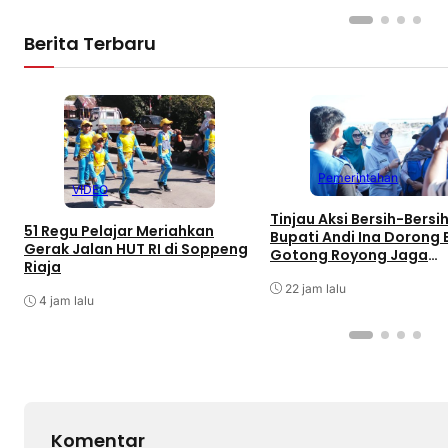
Berita Terbaru
Pemerintahan
VIDEO
Tinjau Aksi Bersih-Bersih
51 Regu Pelajar Meriahkan
Bupati Andi Ina Dorong
Gerak Jalan HUT RI di Soppeng
Gotong Royong Jaga
Riaja
Lingkungan
22 jam lalu
4 jam lalu
Komentar