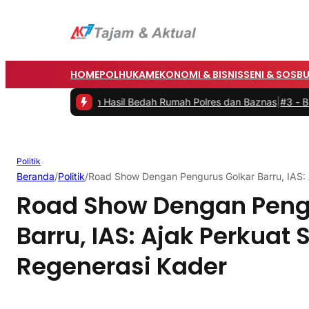
HOME
POLHUKAM
EKONOMI & BISNIS
SENI & SOSB
an Rumah Hasil Bedah Rumah Polres dan Baznas
|
#3 -
Bupati Barru B
Politik
Beranda
/
Politik
/
Road Show Dengan Pengurus Golkar Barru, IAS: A
Road Show Dengan Peng
Barru, IAS: Ajak Perkuat 
Regenerasi Kader