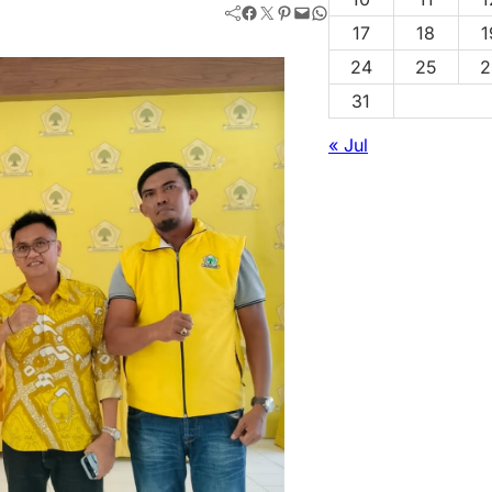
Facebook
Twitter
Pinterest
Mail
WhatsApp
17
18
1
24
25
2
31
« Jul