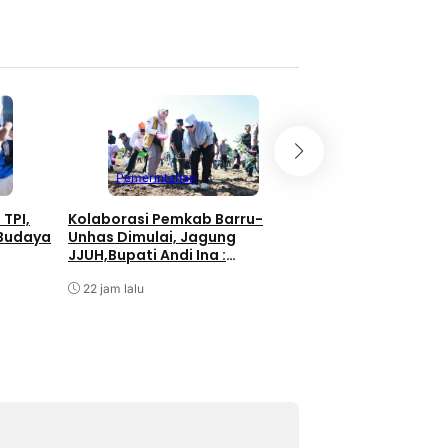
Pemerintahan
Pemerintahan
Bupati Barru Buk
 TPI,
Kolaborasi Pemkab Barru-
HUT RI ke-81, UMK
 Budaya
Unhas Dimulai, Jagung
Didorong Jadi Pe
JJUH,Bupati Andi Ina :
Ekonomi
Dongkrak Produktivitas Petani
Agustus 7, 2026
22 jam lalu