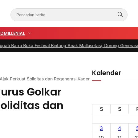
UD
MILLENIAL
uka Festival Bintang Anak Mallusetasi, Dorong Generasi Kreatif Men
Kalender
jak Perkuat Soliditas dan Regenerasi Kader
urus Golkar
Soliditas dan
S
S
3
4
10
11
1