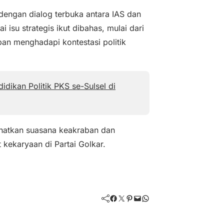
 dengan dialog terbuka antara IAS dan
 isu strategis ikut dibahas, mulai dari
apan menghadapi kontestasi politik
dikan Politik PKS se-Sulsel di
ihatkan suasana keakraban dan
ekaryaan di Partai Golkar.
Facebook
Twitter
Pinterest
Mail
WhatsApp