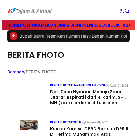
HOME
POLHUKAM
EKONOMI & BISNIS
SENI & SOSBUD
KHAZANA
h Saat Bupati Barru Resmikan Rumah Hasil Bedah Rumah Polres da
BERITA FHOTO
Beranda
/
BERITA FHOTO
BERITA FHOTO
|
KHAZANAH ISLAMI
|
OPINI
•
April 19, 2026
Dari Zona Nyaman Menuju Zona
Juara”Inspiratif dari H. Karim, SH.,
MH.( catatan kecil ditulis oleh
Kamaruddin Hasan)
BERITA FHOTO
|
POLITIK
•
Januari 26, 2023
Kunker Komisi I DPRD Barru di DPR RI
Di Terima Muhammad Aras