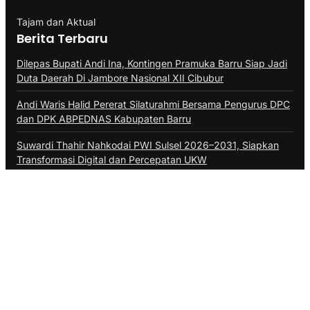
Tajam dan Aktual
Berita Terbaru
Dilepas Bupati Andi Ina, Kontingen Pramuka Barru Siap Jadi
Duta Daerah Di Jambore Nasional XII Cibubur
Andi Waris Halid Pererat Silaturahmi Bersama Pengurus DPC
dan DPK ABPEDNAS Kabupaten Barru
Suwardi Thahir Nahkodai PWI Sulsel 2026–2031, Siapkan
Transformasi Digital dan Percepatan UKW
Kategori
BERITA FHOTO
BISNIS
DAERAH
Desa
EKONOMI
EKONOMI & BISNIS
HUKRIM
INTERNASIONAL
KEARIFAN LOKAL
KESEHATAN
KESEHATAN DAN OLAHRAGA
KHAZANAH ISLAMI
KULINER
LAINNYA
MILLENIAL
NASIONAL
NEWS
OLAHRAGA
OPINI
Pemerintahan
PENDIDIKAN
PENGUMUMAN
POLHUKAM
Politik