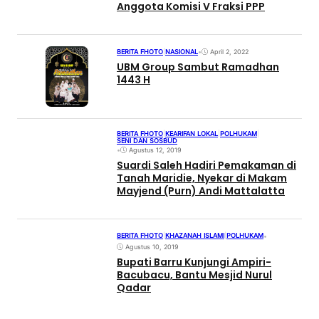
Anggota Komisi V Fraksi PPP
BERITA FHOTO
|
NASIONAL
•
April 2, 2022
UBM Group Sambut Ramadhan
1443 H
BERITA FHOTO
|
KEARIFAN LOKAL
|
POLHUKAM
|
SENI DAN SOSBUD
•
Agustus 12, 2019
Suardi Saleh Hadiri Pemakaman di
Tanah Maridie, Nyekar di Makam
Mayjend (Purn) Andi Mattalatta
BERITA FHOTO
|
KHAZANAH ISLAMI
|
POLHUKAM
•
Agustus 10, 2019
Bupati Barru Kunjungi Ampiri-
Bacubacu, Bantu Mesjid Nurul
Qadar