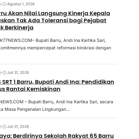
N
•
Agustus 1, 2026
rru Akan Nilai Langsung Kinerja Kepala
skan Tak Ada Toleransi bagi Pejabat
k Berkinerja
7NEWS.COM– Bupati Barru, Andi Ina Kartika Sari,
omitmennya mempercepat reformasi birokrasi dengan
N
•
Juli 31, 2026
SRT 1 Barru, Bupati Andi Ina: Pendidikan
us Rantai Kemiskinan
WS.COM – Bupati Barru, Andi Ina Kartika Sari, secara
a Masa Pengenalan Lingkungan...
N
•
Juli 31, 2026
ya: Berdirinya Sekolah Rakyat 65 Barru