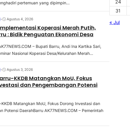
24
menghadiri pertemuan yang dipimpin...
31
N
•
Agustus 4, 2026
« Jul
Implementasi Koperasi Merah Putih,
rru : Bidik Penguatan Ekonomi Desa
77NEWS.COM – Bupati Barru, Andi Ina Kartika Sari,
minar Nasional Koperasi Desa/Kelurahan Merah...
N
•
Agustus 3, 2026
arru-KKDB Matangkan MoU, Fokus
nvestasi dan Pengembangan Potensi
-KKDB Matangkan MoU, Fokus Dorong Investasi dan
 Potensi DaerahBarru AK77NEWS.COM – Pemerintah