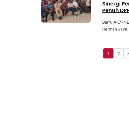
Sinergi P
Penuh DP
Barru AK77NE
Herman Jaya, 
1
2