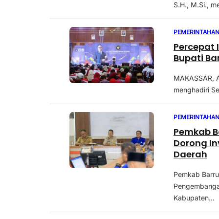
S.H., M.Si., 
PEMERINTAHA
Percepat 
Bupati Ba
MAKASSAR, AK
menghadiri Se
PEMERINTAHA
Pemkab B
Dorong I
Daerah
Pemkab Barru
Pengembangan
Kabupaten...