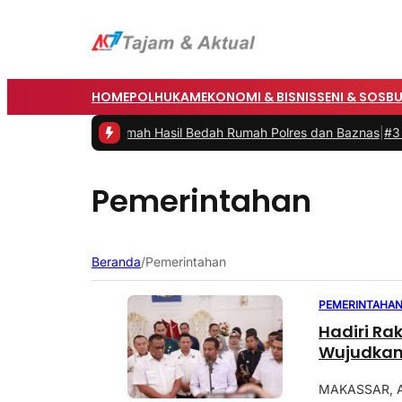
HOME
POLHUKAM
EKONOMI & BISNIS
SENI & SOSB
u Resmikan Rumah Hasil Bedah Rumah Polres dan Baznas
|
#3 -
Bupati
Pemerintahan
Beranda
/
Pemerintahan
PEMERINTAHA
Hadiri Rak
Wujudkan
MAKASSAR, AK