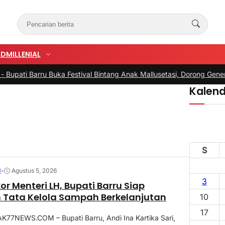
UD
MILLENIAL
 Barru Buka Festival Bintang Anak Mallusetasi, Dorong Generasi Kr
Kalend
S
N
•
Agustus 5, 2026
3
or Menteri LH, Bupati Barru Siap
 Tata Kelola Sampah Berkelanjutan
10
17
77NEWS.COM – Bupati Barru, Andi Ina Kartika Sari,