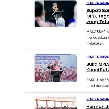
PEMERINTAHA
Bupati Ba
OPD, Tega
yang Tida
MAKASSAR AK7
menegaskan k
melakukan...
PEMERINTAHA
Buka MPLS 
Kunci Put
BARRU, AK77NE
resmi membuk
PEMERINTAHA
Herman Ja