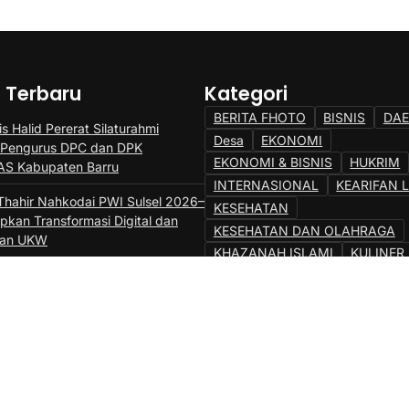
a Terbaru
Kategori
BERITA FHOTO
BISNIS
DA
s Halid Pererat Silaturahmi
Desa
EKONOMI
 Pengurus DPC dan DPK
EKONOMI & BISNIS
HUKRIM
S Kabupaten Barru
INTERNASIONAL
KEARIFAN 
Thahir Nahkodai PWI Sulsel 2026–
KESEHATAN
pkan Transformasi Digital dan
KESEHATAN DAN OLAHRAGA
tan UKW
KHAZANAH ISLAMI
KULINER
DNAS Tanete Riaja Resmi
LAINNYA
MILLENIAL
NASI
, Camat Tekankan Kekompakan dan
NEWS
OLAHRAGA
OPINI
maan
Pemerintahan
PENDIDIKAN
PENGUMUMAN
POLHUKAM
RAGAM
SENI
SENI DAN S
TAKALAR POS
TNI/POLRI