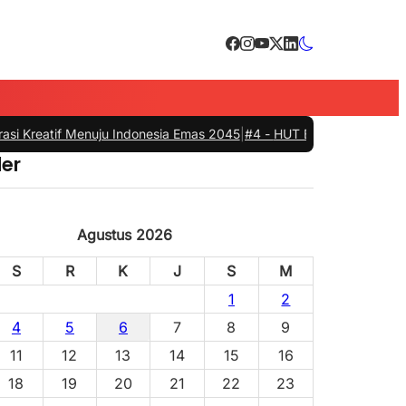
eatif Menuju Indonesia Emas 2045
|
#4 -
HUT Bhayangkari ke-80, Pemkab
er
Agustus 2026
S
R
K
J
S
M
1
2
4
5
6
7
8
9
11
12
13
14
15
16
18
19
20
21
22
23