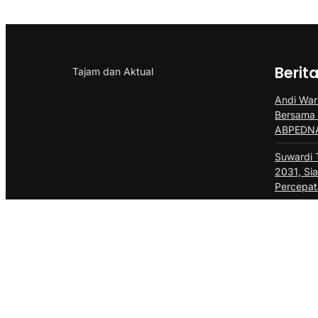
Berit
Tajam dan Aktual
Andi Wari
Bersama
ABPEDNA
Suwardi 
2031, Sia
Percepa
DPK ABPE
Dilantik
Kebersa