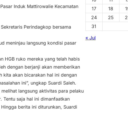
 Pasar Induk Mattirowalie Kecamatan
17
18
1
24
25
2
31
n Sekretaris Perindagkop bersama
« Jul
ud meninjau langsung kondisi pasar
an HGB ruko mereka yang telah habis
aleh dengan berjanji akan memberikan
h kita akan bicarakan hal ini dengan
salahan ini”, ungkap Suardi Saleh.
r melihat langsung aktivitas para pelaku
 Tentu saja hal ini dimanfaatkan
ingga berita ini diturunkan, Suardi