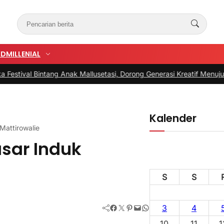
UD
MILLENIAL
 Bintang Anak Mallusetasi, Dorong Generasi Kreatif Menuju Indonesi
Kalender
Mattirowalie
asar Induk
S
S
Facebook
Twitter
Pinterest
Mail
WhatsApp
3
4
10
11
1