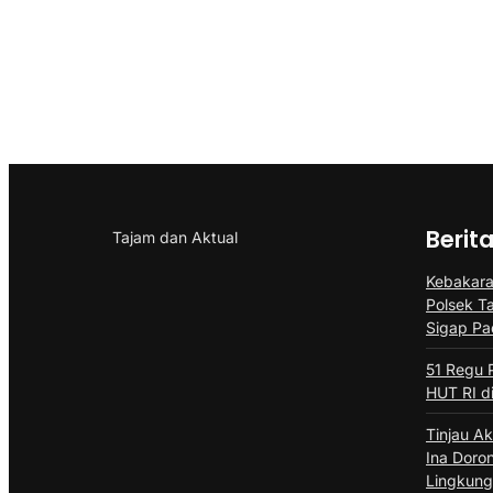
Berit
Tajam dan Aktual
Kebakaran
Polsek T
Sigap P
51 Regu 
HUT RI d
Tinjau Ak
Ina Doro
Lingkun