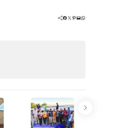
Facebook
Twitter
Pinterest
Mail
WhatsApp
EKONOMI & BI
EKONOMI & BISNIS