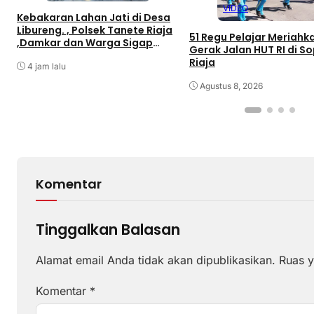
VIDEO
Kebakaran Lahan Jati di Desa
Libureng. , Polsek Tanete Riaja
51 Regu Pelajar Meriahk
,Damkar dan Warga Sigap
Gerak Jalan HUT RI di S
Padamkan Api
Riaja
4 jam lalu
Agustus 8, 2026
Komentar
Tinggalkan Balasan
Alamat email Anda tidak akan dipublikasikan.
Ruas y
Komentar
*