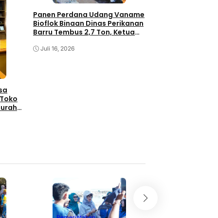
Kelompok Budida
Panen Perdana Udang Vaname
Mappadeceng Teb
Bioflok Binaan Dinas Perikanan
Bibit Nila Monose
Barru Tembus 2,7 Ton, Ketua
YWBL,Dukung Sekt
Komisi II DPRD Dorong Sinergi
Dan Ketahanan P
Juni 29, 2026
Pengembangan Perikanan
Juli 16, 2026
sa
 Toko
aurah
Pemerintahan
Pemerintahan