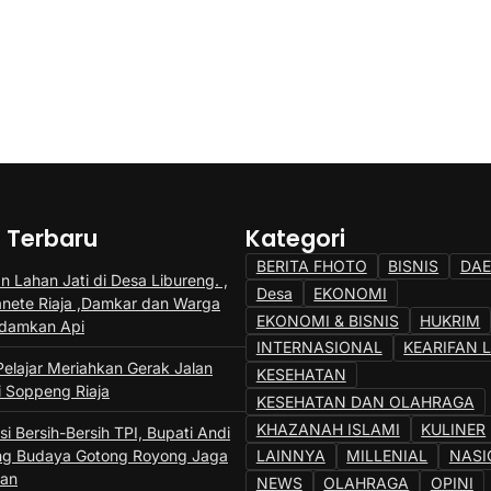
a Terbaru
Kategori
BERITA FHOTO
BISNIS
DA
 Lahan Jati di Desa Libureng. ,
Desa
EKONOMI
anete Riaja ,Damkar dan Warga
EKONOMI & BISNIS
HUKRIM
adamkan Api
INTERNASIONAL
KEARIFAN 
Pelajar Meriahkan Gerak Jalan
KESEHATAN
i Soppeng Riaja
KESEHATAN DAN OLAHRAGA
KHAZANAH ISLAMI
KULINER
si Bersih-Bersih TPI, Bupati Andi
ng Budaya Gotong Royong Jaga
LAINNYA
MILLENIAL
NASI
gan
NEWS
OLAHRAGA
OPINI