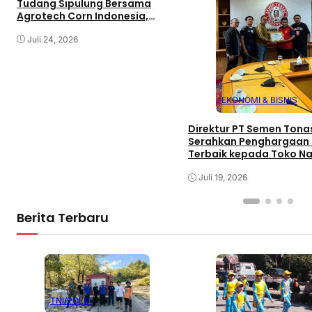
Tudang Sipulung Bersama
Agrotech Corn Indonesia,
Perkuat Kolaborasi untuk
Petani Sejahtera
Juli 24, 2026
EKONOMI & BISNIS
Direktur PT Semen Tona
Serahkan Penghargaan
Terbaik kepada Toko N
Bangunan Barru
Juli 19, 2026
Berita Terbaru
TNI/POLRI