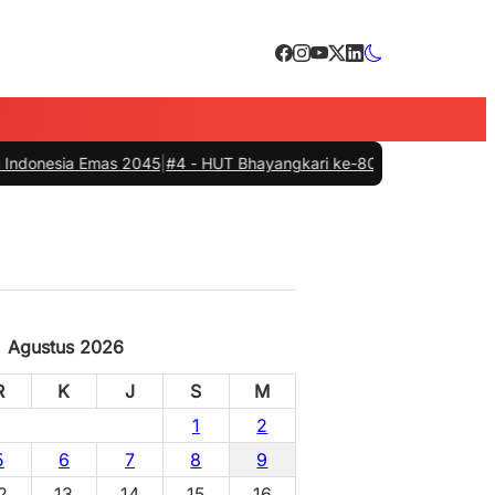
a Emas 2045
|
#4 -
HUT Bhayangkari ke-80, Pemkab Barru, Polres dan Ci
Agustus 2026
R
K
J
S
M
1
2
5
6
7
8
9
2
13
14
15
16