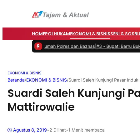
HOME
POLHUKAM
EKONOMI & BISNIS
SENI & SOSB
sil Bedah Rumah Polres dan Baznas
|
#3 -
Bupati Barru Buka Festival
EKONOMI & BISNIS
Beranda
/
EKONOMI & BISNIS
/
Suardi Saleh Kunjungi Pasar Induk 
Suardi Saleh Kunjungi P
Mattirowalie
Agustus 8, 2019
•
2
Dilihat
•
1 Menit membaca