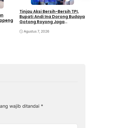
Tinjau Aksi Bersih-Bersih TPI,
Kolaborasi Pemka
an
Bupati Andi Ina Dorong Budaya
Unhas Dimulai, J
oppeng
Gotong Royong Jaga
JJUH,Bupati Andi I
Lingkungan
Dongkrak Produkti
Agustus 7, 2026
Agustus 7, 2026
ang wajib ditandai
*