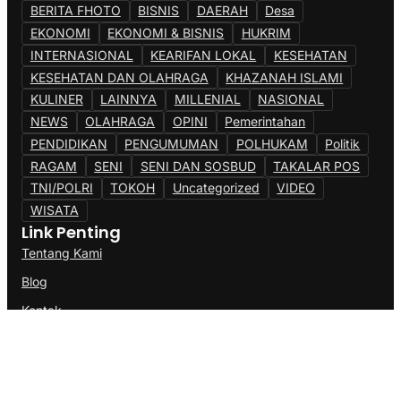
BERITA FHOTO
BISNIS
DAERAH
Desa
EKONOMI
EKONOMI & BISNIS
HUKRIM
INTERNASIONAL
KEARIFAN LOKAL
KESEHATAN
KESEHATAN DAN OLAHRAGA
KHAZANAH ISLAMI
KULINER
LAINNYA
MILLENIAL
NASIONAL
NEWS
OLAHRAGA
OPINI
Pemerintahan
PENDIDIKAN
PENGUMUMAN
POLHUKAM
Politik
RAGAM
SENI
SENI DAN SOSBUD
TAKALAR POS
TNI/POLRI
TOKOH
Uncategorized
VIDEO
WISATA
Link Penting
Tentang Kami
Blog
Kontak
@Copyright AK77News.Com. All Rights Reserved