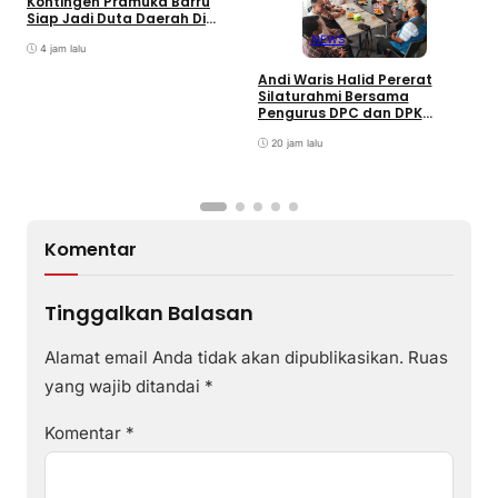
Kontingen Pramuka Barru
Siap Jadi Duta Daerah Di
Jambore Nasional XII Cibubur
NEWS
4 jam lalu
Andi Waris Halid Pererat
Silaturahmi Bersama
S
Pengurus DPC dan DPK
S
ABPEDNAS Kabupaten Barru
T
20 jam lalu
P
Komentar
Tinggalkan Balasan
Alamat email Anda tidak akan dipublikasikan.
Ruas
yang wajib ditandai
*
Komentar
*