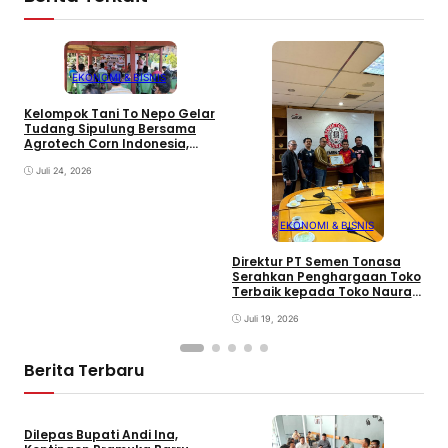
EKONOMI & BISNIS
Kelompok Tani To Nepo Gelar
Tudang Sipulung Bersama
Agrotech Corn Indonesia,
P
Perkuat Kolaborasi untuk
V
Petani Sejahtera
Juli 24, 2026
P
T
D
P
EKONOMI & BISNIS
Direktur PT Semen Tonasa
Serahkan Penghargaan Toko
Terbaik kepada Toko Naurah
Bangunan Barru
Juli 19, 2026
Berita Terbaru
Dilepas Bupati Andi Ina,