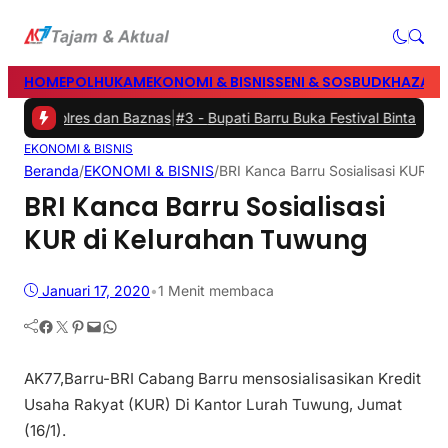
HOME
POLHUKAM
EKONOMI & BISNIS
SENI & SOSBUD
KHAZANA
ah Polres dan Baznas
|
#3 -
Bupati Barru Buka Festival Bintang Anak
EKONOMI & BISNIS
Beranda
/
EKONOMI & BISNIS
/
BRI Kanca Barru Sosialisasi KUR d
BRI Kanca Barru Sosialisasi
KUR di Kelurahan Tuwung
Januari 17, 2020
•
1 Menit membaca
Facebook
Twitter
Pinterest
Mail
WhatsApp
AK77,Barru-BRI Cabang Barru mensosialisasikan Kredit
Usaha Rakyat (KUR) Di Kantor Lurah Tuwung, Jumat
(16/1).