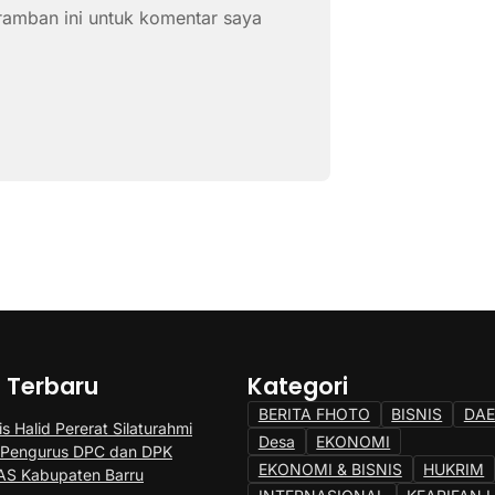
ramban ini untuk komentar saya
a Terbaru
Kategori
BERITA FHOTO
BISNIS
DA
s Halid Pererat Silaturahmi
Desa
EKONOMI
 Pengurus DPC dan DPK
EKONOMI & BISNIS
HUKRIM
S Kabupaten Barru