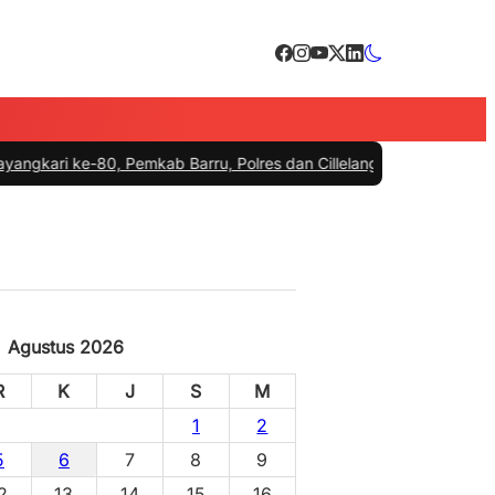
80, Pemkab Barru, Polres dan Cillelang Fishing Lepas Tukik di Panta
Agustus 2026
R
K
J
S
M
1
2
5
6
7
8
9
2
13
14
15
16