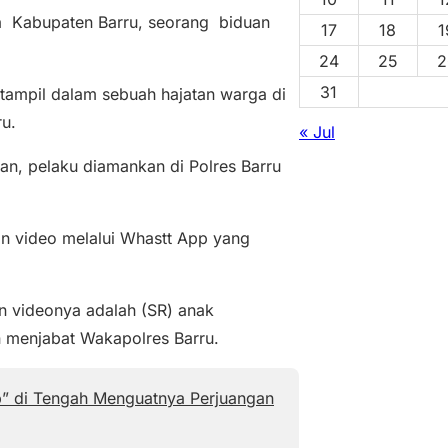
a Kabupaten Barru, seorang biduan
17
18
1
24
25
2
31
 tampil dalam sebuah hajatan warga di
u.
« Jul
n, pelaku diamankan di Polres Barru
an video melalui Whastt App yang
 videonya adalah (SR) anak
 menjabat Wakapolres Barru.
p” di Tengah Menguatnya Perjuangan