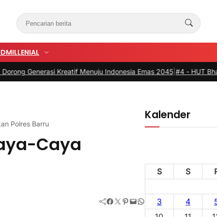
UD
MILLENIAL
enerasi Kreatif Menuju Indonesia Emas 2045
|
#4 -
HUT Bhayangkari ke-
Kalender
an Polres Barru
Caya-Caya
S
S
Facebook
Twitter
Pinterest
Mail
WhatsApp
3
4
10
11
1