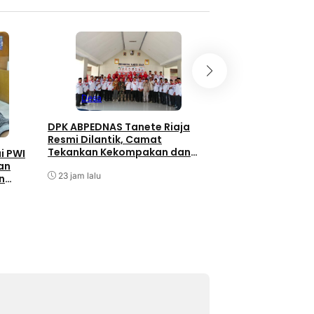
Pemerintahan
Desa
Hadiri Rakor Mente
DPK ABPEDNAS Tanete Riaja
Barru Siap Wujud
Resmi Dilantik, Camat
Kelola Sampah Be
Tekankan Kekompakan dan
i PWI
Kebersamaan
an
Agustus 5, 2026
23 jam lalu
n