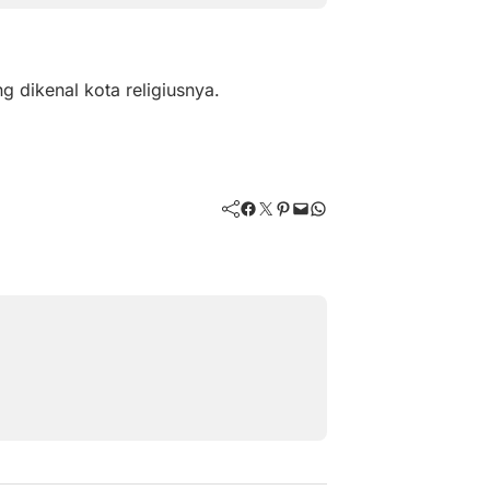
ng dikenal kota religiusnya.
Facebook
Twitter
Pinterest
Mail
WhatsApp