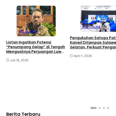
POLHUKAM
POLHUKAM
Pengukuhan Satops Pat
Listan Ingatkan Potensi
Kanwil Ditjenpas Sulawe
“Penumpang Gelap” di Tengah
Selatan, Perkuat Peng
Menguatnya Perjuangan Luwu
dan Kepatuhan Internal
Raya
April 1, 2026
Juli 18, 2026
Berita Terbaru