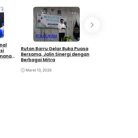
POLHUKAM
nal
Rutan Barru Gelar Buka Puasa
si
Bersama, Jalin Sinergi dengan
amanan
Berbagai Mitra
Maret 13, 2026
POLHUKAM
Karutan Kelas II B
“Ngopi Nyantai” 
Media
Juni 3, 2025