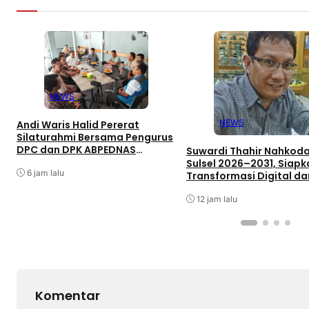
NEWS
NEWS
Andi Waris Halid Pererat
Silaturahmi Bersama Pengurus
DPC dan DPK ABPEDNAS
Suwardi Thahir Nahkoda
Kabupaten Barru
Sulsel 2026–2031, Siapk
6 jam lalu
Transformasi Digital da
Percepatan UKW
12 jam lalu
Komentar