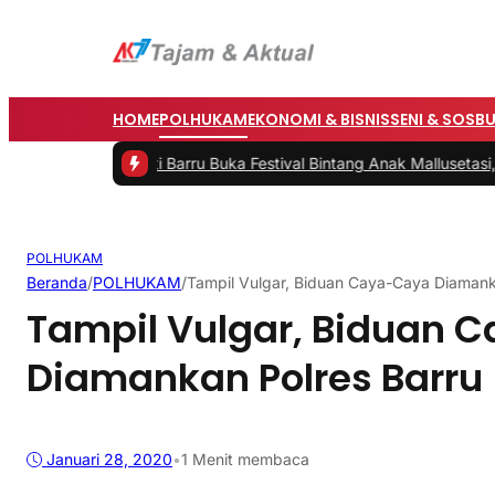
HOME
POLHUKAM
EKONOMI & BISNIS
SENI & SOSB
#3 -
Bupati Barru Buka Festival Bintang Anak Mallusetasi, Dorong G
POLHUKAM
Beranda
/
POLHUKAM
/
Tampil Vulgar, Biduan Caya-Caya Diamank
Tampil Vulgar, Biduan 
Diamankan Polres Barru
Januari 28, 2020
•
1 Menit membaca