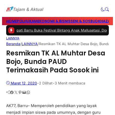
HOME
POLHUKAM
EKONOMI & BISNIS
SENI & SOSBUD
KHAZANA
-
Bupati Barru Buka Festival Bintang Anak Mallusetasi, Dorong Gene
LAINNYA
Beranda
/
LAINNYA
/
Resmikan TK AL Muhtar Desa Bojo, Bunda PA
Resmikan TK AL Muhtar Desa
Bojo, Bunda PAUD
Terimakasih Pada Sosok ini
Maret 12, 2020
•
2
Dilihat
•
3 Menit membaca
Facebook
Twitter
Pinterest
Mail
WhatsApp
AK77, Barru– Memperoleh pendidikan yang layak
menjadi impian siswa pada umumnya, dengan guru