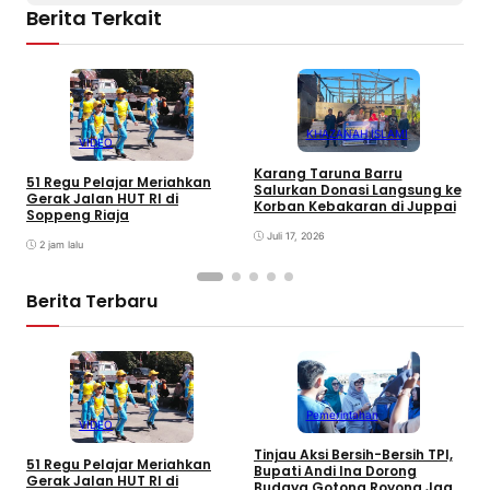
Berita Terkait
KHAZANAH ISLAMI
VIDEO
S
Karang Taruna Barru
S
51 Regu Pelajar Meriahkan
Salurkan Donasi Langsung ke
d
Gerak Jalan HUT RI di
Korban Kebakaran di Juppai
Soppeng Riaja
Juli 17, 2026
2 jam lalu
Berita Terbaru
Pemerintahan
VIDEO
Tinjau Aksi Bersih-Bersih TPI,
K
51 Regu Pelajar Meriahkan
Bupati Andi Ina Dorong
U
Gerak Jalan HUT RI di
Budaya Gotong Royong Jaga
J