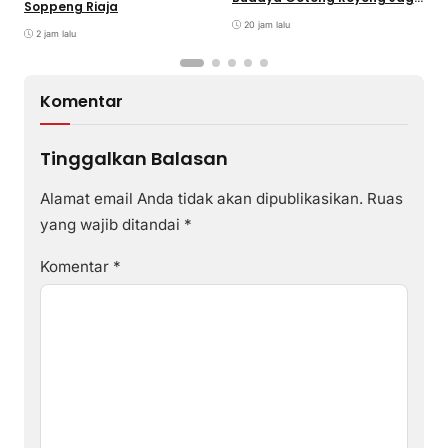
Soppeng Riaja
Lingkungan
D
20 jam lalu
P
2 jam lalu
Komentar
Tinggalkan Balasan
Alamat email Anda tidak akan dipublikasikan.
Ruas
yang wajib ditandai
*
Komentar
*