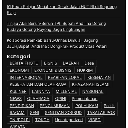
51 Regu Pelajar Meriahkan Gerak Jalan HUT RI di Soppeng
Riaja
Tinjau Aksi Bersih-Bersih TPI, Bupati Andi Ina Dorong
Budaya Gotong Royong Jaga Lingkungan
Kolaborasi Pemkab Barru-Unhas Dimulai, Jagung
JJUH,Bupati Andi Ina : Dongkrak Produktivitas Petani
Kategori
BERITA FHOTO
BISNIS
DAERAH
Desa
EKONOMI
EKONOMI & BISNIS
HUKRIM
INTERNASIONAL
KEARIFAN LOKAL
KESEHATAN
KESEHATAN DAN OLAHRAGA
KHAZANAH ISLAMI
KULINER
LAINNYA
MILLENIAL
NASIONAL
NEWS
OLAHRAGA
OPINI
Pemerintahan
PENDIDIKAN
PENGUMUMAN
POLHUKAM
Politik
RAGAM
SENI
SENI DAN SOSBUD
TAKALAR POS
TNI/POLRI
TOKOH
Uncategorized
VIDEO
WISATA