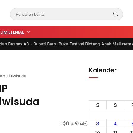
UD
MILLENIAL
3 -
Bupati Barru Buka Festival Bintang Anak Mallusetasi, Dorong Ge
Kalender
rru Diwisuda
IP
iwisuda
S
S
Facebook
Twitter
Pinterest
Mail
WhatsApp
3
4
10
11
1