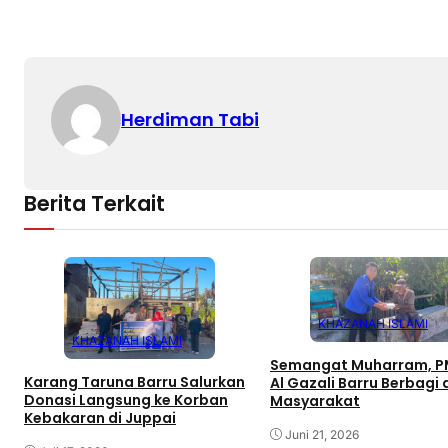
Herdiman Tabi
Berita Terkait
KHAZANAH ISLAMI
KHAZANAH ISLAMI
Semangat Muharram, PM
Karang Taruna Barru Salurkan
Al Gazali Barru Berbagi
Donasi Langsung ke Korban
Masyarakat
Kebakaran di Juppai
Juni 21, 2026