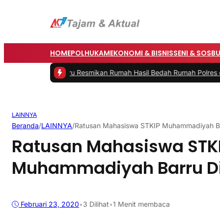
HOME
POLHUKAM
EKONOMI & BISNIS
SENI & SOSB
pati Barru Resmikan Rumah Hasil Bedah Rumah Polres dan Baznas
|
#
LAINNYA
Beranda
/
LAINNYA
/
Ratusan Mahasiswa STKIP Muhammadiyah Ba
Ratusan Mahasiswa STK
Muhammadiyah Barru D
Februari 23, 2020
•
3
Dilihat
•
1 Menit membaca