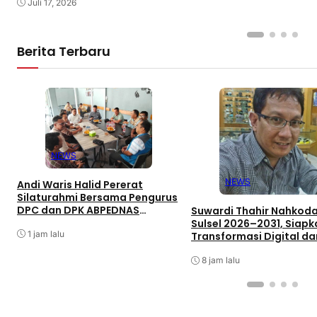
Juli 17, 2026
Berita Terbaru
NEWS
NEWS
Andi Waris Halid Pererat
Silaturahmi Bersama Pengurus
DPC dan DPK ABPEDNAS
Suwardi Thahir Nahkoda
Kabupaten Barru
Sulsel 2026–2031, Siapk
1 jam lalu
Transformasi Digital da
Percepatan UKW
8 jam lalu