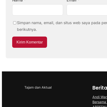
Nama
*
Email
*
Simpan nama, email, dan situs web saya pada pe
berikutnya.
Berit
Tajam dan Aktual
Andi Wari
Bersama
ABPEDNA