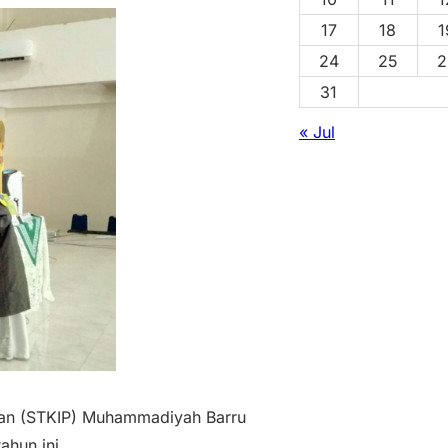
17
18
1
24
25
2
31
« Jul
ikan (STKIP) Muhammadiyah Barru
ahun ini.