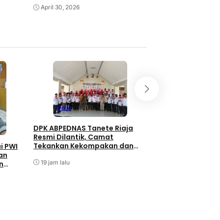
April 30, 2026
April 19, 2026
Pemerintahan
Desa
Hadiri Rakor Mente
DPK ABPEDNAS Tanete Riaja
Barru Siap Wujud
Resmi Dilantik, Camat
Kelola Sampah Be
Tekankan Kekompakan dan
i PWI
Kebersamaan
an
20 jam lalu
19 jam lalu
n