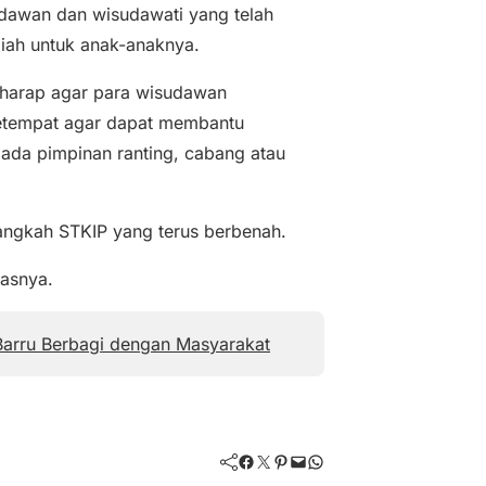
dawan dan wisudawati yang telah
iah untuk anak-anaknya.
harap agar para wisudawan
etempat agar dapat membantu
da pimpinan ranting, cabang atau
langkah STKIP yang terus berbenah.
dasnya.
Barru Berbagi dengan Masyarakat
Facebook
Twitter
Pinterest
Mail
WhatsApp