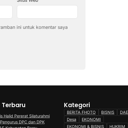
Situs Web
ramban ini untuk komentar saya
a Terbaru
Kategori
BERITA FHOTO
BISNIS
DA
s Halid Pererat Silaturahmi
Desa
EKONOMI
 Pengurus DPC dan DPK
EKONOMI & BISNIS
HUKRIM
S Kabupaten Barru