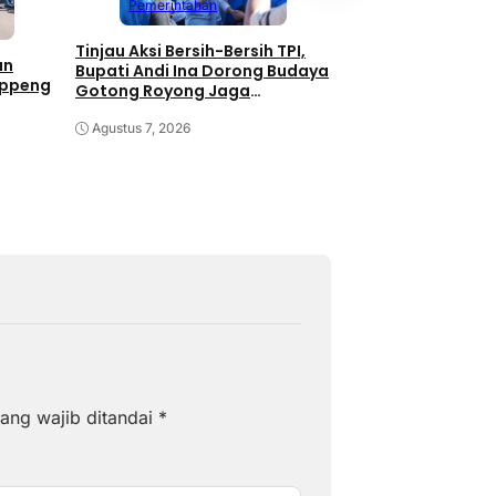
Pemerintahan
Pemerintahan
Tinjau Aksi Bersih-Bersih TPI,
Kolaborasi Pemka
an
Bupati Andi Ina Dorong Budaya
Unhas Dimulai, J
oppeng
Gotong Royong Jaga
JJUH,Bupati Andi I
Lingkungan
Dongkrak Produkti
Agustus 7, 2026
Agustus 7, 2026
ang wajib ditandai
*