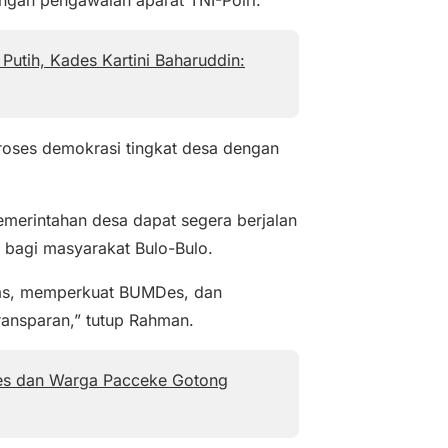
engan pengawalan aparat TNI-Polri.
Putih, Kades Kartini Baharuddin:
roses demokrasi tingkat desa dengan
emerintahan desa dapat segera berjalan
 bagi masyarakat Bulo-Bulo.
tas, memperkuat BUMDes, dan
ransparan,” tutup Rahman.
es dan Warga Pacceke Gotong