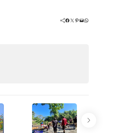
Facebook
Twitter
Pinterest
Mail
WhatsApp
Desa
Mitigasi Kekering
Desa