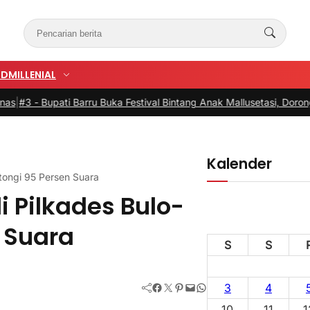
UD
MILLENIAL
Barru Buka Festival Bintang Anak Mallusetasi, Dorong Generasi Krea
Kalender
tongi 95 Persen Suara
 Pilkades Bulo-
n Suara
S
S
Facebook
Twitter
Pinterest
Mail
WhatsApp
3
4
10
11
1