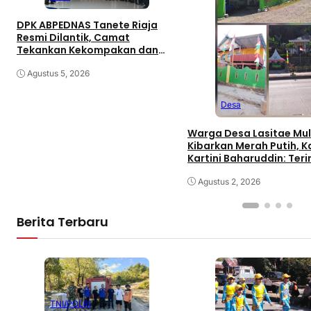
DPK ABPEDNAS Tanete Riaja
Resmi Dilantik, Camat
Tekankan Kekompakan dan
Kebersamaan
Agustus 5, 2026
Desa
Warga Desa Lasitae Mul
Kibarkan Merah Putih, 
Kartini Baharuddin: Ter
Kasih atas Semangat
Nasionalisme
Agustus 2, 2026
Berita Terbaru
TNI/POLRI