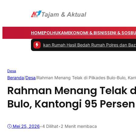
HOME
POLHUKAM
EKONOMI & BISNIS
SENI & SOSB
Resmikan Rumah Hasil Bedah Rumah Polres dan Baznas
|
#3 -
Bupati 
Desa
Beranda
/
Desa
/
Rahman Menang Telak di Pilkades Bulo-Bulo, Kan
Rahman Menang Telak di
Bulo, Kantongi 95 Perse
Mei 25, 2026
•
4
Dilihat
•
2 Menit membaca