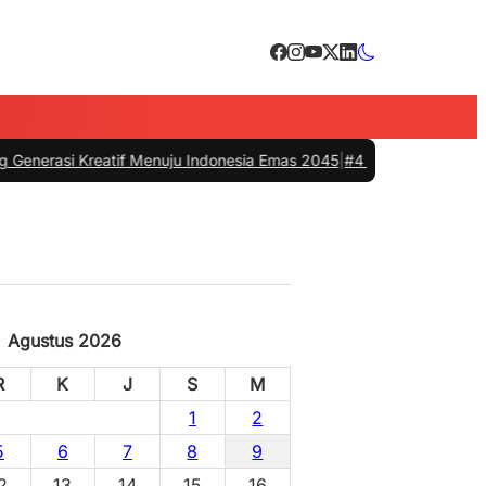
tif Menuju Indonesia Emas 2045
|
#4 -
HUT Bhayangkari ke-80, Pemkab B
Agustus 2026
R
K
J
S
M
1
2
5
6
7
8
9
2
13
14
15
16