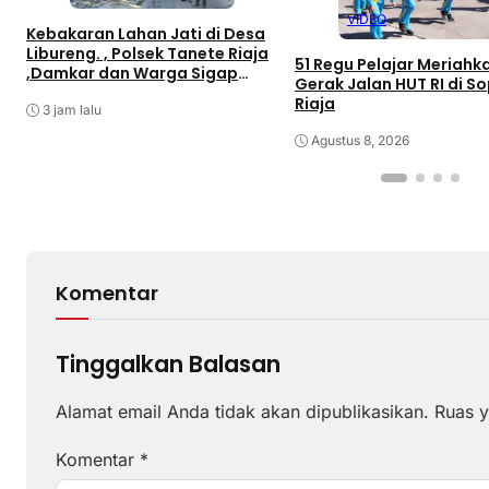
VIDEO
Kebakaran Lahan Jati di Desa
Libureng. , Polsek Tanete Riaja
51 Regu Pelajar Meriahk
,Damkar dan Warga Sigap
Gerak Jalan HUT RI di S
Padamkan Api
Riaja
3 jam lalu
Agustus 8, 2026
Komentar
Tinggalkan Balasan
Alamat email Anda tidak akan dipublikasikan.
Ruas y
Komentar
*