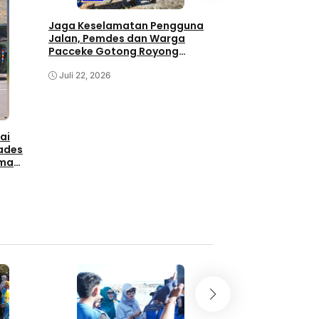
Barru, PLTU dan 
Lawallu Bangun T
Jaga Keselamatan Pengguna
Komunal di Dua Ti
Jalan, Pemdes dan Warga
Tanrabalana Dan
Juli 21, 2026
Pacceke Gotong Royong
Perbaiki Jalan Poros
Juli 22, 2026
ai
Kades
ima