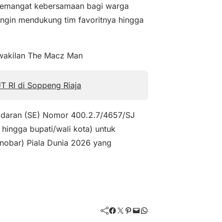
 semangat kebersamaan bagi warga
 ingin mendukung tim favoritnya hingga
rwakilan The Macz Man
T RI di Soppeng Riaja
 Edaran (SE) Nomor 400.2.7/4657/SJ
hingga bupati/wali kota) untuk
(nobar) Piala Dunia 2026 yang
Facebook
Twitter
Pinterest
Mail
WhatsApp