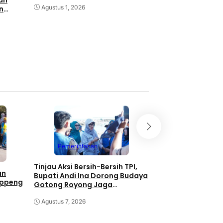
an
Agustus 1, 2026
n
Lazismu Salurkan
untuk Korban Keb
Dusun Banga Ban
Ana Banua
Juli 24, 2026
Pemerintahan
Pemerintahan
Tinjau Aksi Bersih-Bersih TPI,
Kolaborasi Pemka
an
Bupati Andi Ina Dorong Budaya
Unhas Dimulai, J
oppeng
Gotong Royong Jaga
JJUH,Bupati Andi I
Lingkungan
Dongkrak Produkti
Agustus 7, 2026
Agustus 7, 2026