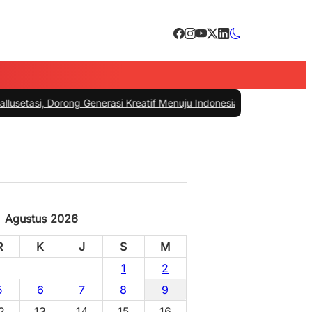
orong Generasi Kreatif Menuju Indonesia Emas 2045
|
#4 -
HUT Bhayangk
nal
Agustus 2026
R
K
J
S
M
1
2
5
6
7
8
9
2
13
14
15
16