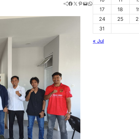
Facebook
Twitter
Pinterest
Mail
WhatsApp
17
18
1
24
25
2
31
« Jul