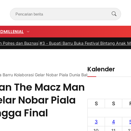
UD
MILLENIAL
Baznas
|
#3 -
Bupati Barru Buka Festival Bintang Anak Mallusetasi, D
Kalender
Barru Kolaborasi Gelar Nobar Piala Dunia Babak 16 Besar hingga Fi
dan The Macz Man
lar Nobar Piala
S
S
ngga Final
3
4
10
11
1