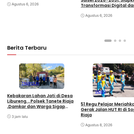
Sulsel 2026–2031, Siapk
Agustus 6, 2026
Transformasi Digital da
Percepatan UKW
Agustus 6, 2026
Berita Terbaru
TNI/POLRI
VIDEO
Kebakaran Lahan Jati di Desa
Libureng. , Polsek Tanete Riaja
51 Regu Pelajar Meriahk
,Damkar dan Warga Sigap
Gerak Jalan HUT RI di S
Padamkan Api
Riaja
3 jam lalu
Agustus 8, 2026