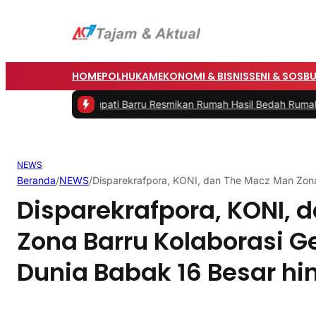
HOME
POLHUKAM
EKONOMI & BISNIS
SENI & SOSB
Saat Bupati Barru Resmikan Rumah Hasil Bedah Rumah Polres dan 
NEWS
Beranda
/
NEWS
/
Disparekrafpora, KONI, dan The Macz Man Zona 
Disparekrafpora, KONI, 
Zona Barru Kolaborasi Ge
Dunia Babak 16 Besar hi