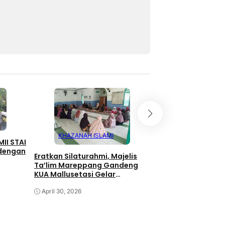
KHAZANAH ISLAMI
KHAZANAH IS
II STAI
 dengan
Eratkan Silaturahmi, Majelis
HALAL BIHALAL JA
Ta’lim Mareppang Gandeng
KAJIAN, MAJELIS 
KUA Mallusetasi Gelar
MALLUSETASI BAN
Pengajian
SOLID DAN ILMIAH
April 30, 2026
April 19, 2026