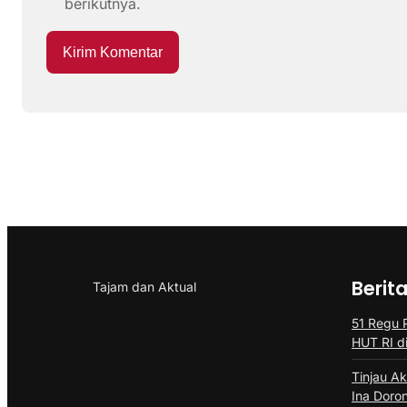
berikutnya.
Berit
Tajam dan Aktual
51 Regu 
HUT RI d
Tinjau Ak
Ina Doro