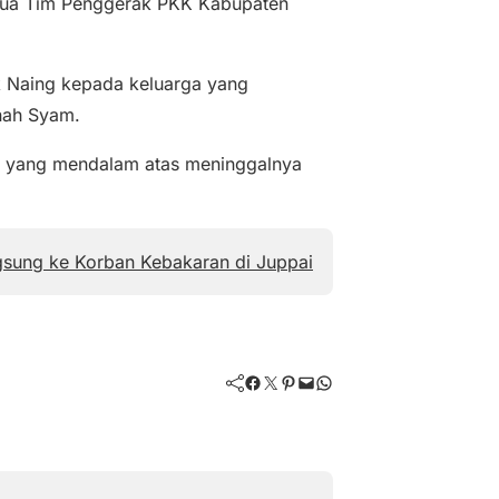
etua Tim Penggerak PKK Kabupaten
k Naing kepada keluarga yang
nah Syam.
 yang mendalam atas meninggalnya
gsung ke Korban Kebakaran di Juppai
Facebook
Twitter
Pinterest
Mail
WhatsApp