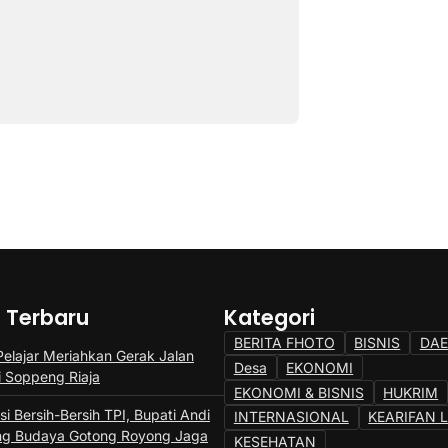
a Terbaru
Kategori
BERITA FHOTO
BISNIS
DA
Pelajar Meriahkan Gerak Jalan
Desa
EKONOMI
i Soppeng Riaja
EKONOMI & BISNIS
HUKRIM
si Bersih-Bersih TPI, Bupati Andi
INTERNASIONAL
KEARIFAN 
ng Budaya Gotong Royong Jaga
KESEHATAN