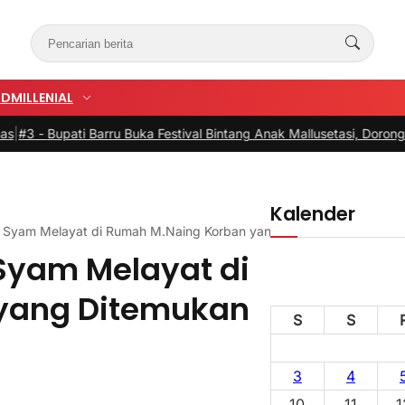
UD
MILLENIAL
ati Barru Buka Festival Bintang Anak Mallusetasi, Dorong Generasi 
Kalender
 Syam Melayat di Rumah M.Naing Korban yang Ditemukan Meningg
Syam Melayat di
yang Ditemukan
S
S
3
4
10
11
1