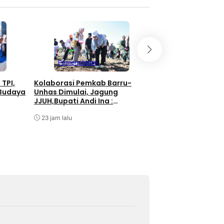
Pemerintahan
Pemerintahan
Bupati Barru Buk
 TPI,
Kolaborasi Pemkab Barru-
HUT RI ke-81, UMK
 Budaya
Unhas Dimulai, Jagung
Didorong Jadi Pe
JJUH,Bupati Andi Ina :
Ekonomi
Dongkrak Produktivitas Petani
Agustus 7, 2026
23 jam lalu