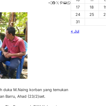
Facebook
Twitter
Pinterest
Mail
WhatsApp
17
18
1
24
25
2
31
« Jul
ah duka M.Naing korban yang temukan
n Barru, Ahad (23/2)set.