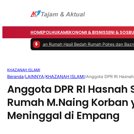
HOME
POLHUKAM
EKONOMI & BISNIS
SENI & SOSB
rru Resmikan Rumah Hasil Bedah Rumah Polres dan Baznas
|
#3 -
Bup
KHAZANAH ISLAMI
Beranda
/
LAINNYA
/
KHAZANAH ISLAMI
/
Anggota DPR RI Hasnah
Anggota DPR RI Hasnah 
Rumah M.Naing Korban 
Meninggal di Empang