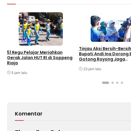
Pemerintahan
VIDEO
Tinjau Aksi Bersih-Bersih
51 Regu Pelajar Meriahkan
Bupati Andi Ina Dorong
Gerak Jalan HUT RI di Soppeng
Gotong Royong Jaga
Riaja
Lingkungan
23 jam lalu
5 jam lalu
Komentar