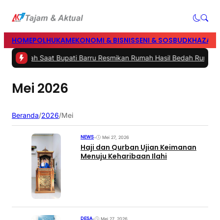
HOME
POLHUKAM
EKONOMI & BISNIS
SENI & SOSBUD
KHAZANA
ma Pecah Saat Bupati Barru Resmikan Rumah Hasil Bedah Rumah Pol
Mei 2026
Beranda
/
2026
/
Mei
NEWS
•
Mei 27, 2026
Haji dan Qurban Ujian Keimanan
Menuju Keharibaan Ilahi
DESA
•
Mei 27, 2026