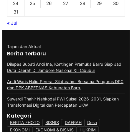
24
25
26
27
28
29
30
31
« Jul
Tajam dan Aktual
Berita Terbaru
Dilepas Bupati Andi Ina, Kontingen Pramuka Barru Siap Jadi
Duta Daerah Di Jambore Nasional XII Cibubur
Andi Waris Halid Pererat Silaturahmi Bersama Pengurus DPC
dan DPK ABPEDNAS Kabupaten Barru
Suwardi Thahir Nahkodai PWI Sulsel 2026–2031, Siapkan
Transformasi Digital dan Percepatan UKW
Kategori
BERITA FHOTO
BISNIS
DAERAH
Desa
EKONOMI
EKONOMI & BISNIS
HUKRIM