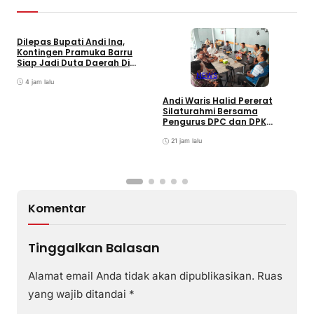
Dilepas Bupati Andi Ina,
Kontingen Pramuka Barru
Siap Jadi Duta Daerah Di
Jambore Nasional XII Cibubur
NEWS
4 jam lalu
Andi Waris Halid Pererat
Silaturahmi Bersama
S
Pengurus DPC dan DPK
S
ABPEDNAS Kabupaten Barru
T
21 jam lalu
P
Komentar
Tinggalkan Balasan
Alamat email Anda tidak akan dipublikasikan.
Ruas
yang wajib ditandai
*