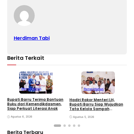
Herdiman Tabi
Berita Terkait
Pemerintahan
Pemerintahan
Bupati Barru Terima Bantuan
Hadiri Rakor Menteri LH,
B
Buku dari Kemendikdasmen,
Bupati Barru Siap Wujudkan
K
Siap Perkuat Literasi Anak
Tata Kelola Sampah
J
Berkelanjutan
J
Agustus 6, 2026
Agustus 5, 2026
Berita Terbaru