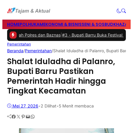
HOME
POLHUKAM
EKONOMI & BISNIS
SENI & SOSBUD
KHAZANA
ah Polres dan Baznas
|
#3 -
Bupati Barru Buka Festival Bintang Anak 
Pemerintahan
Beranda
/
Pemerintahan
/
Shalat Iduladha di Palanro, Bupati Barr
Shalat Iduladha di Palanro,
Bupati Barru Pastikan
Pemerintah Hadir hingga
Tingkat Kecamatan
Mei 27, 2026
•
2
Dilihat
•
5 Menit membaca
Facebook
Twitter
Pinterest
Mail
WhatsApp