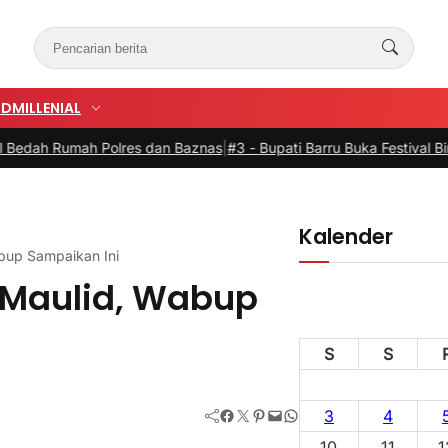
UD
MILLENIAL
Polres dan Baznas
|
#3 -
Bupati Barru Buka Festival Bintang Anak Mal
Kalender
bup Sampaikan Ini
 Maulid, Wabup
S
S
Facebook
Twitter
Pinterest
Mail
WhatsApp
3
4
10
11
1