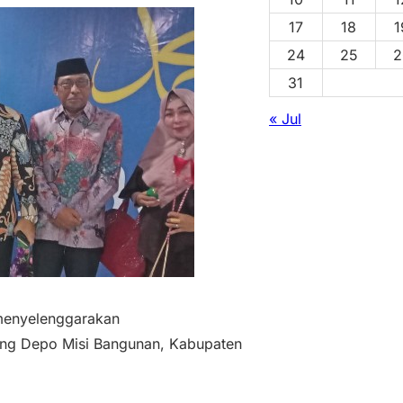
17
18
1
24
25
2
31
« Jul
menyelenggarakan
ng Depo Misi Bangunan, Kabupaten