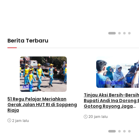
Berita Terbaru
Pemerintahan
VIDEO
Tinjau Aksi Bersih-Bersih
51 Regu Pelajar Meriahkan
Bupati Andi Ina Dorong
Gerak Jalan HUT RI di Soppeng
Gotong Royong Jaga
Riaja
Lingkungan
20 jam lalu
2 jam lalu