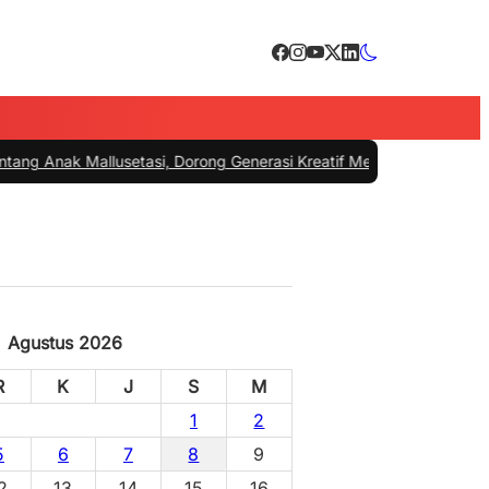
lusetasi, Dorong Generasi Kreatif Menuju Indonesia Emas 2045
|
#4 -
Agustus 2026
R
K
J
S
M
1
2
5
6
7
8
9
2
13
14
15
16