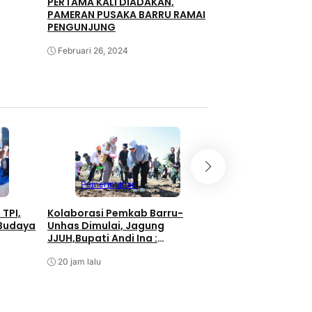
PERTAMA KALI DIADAKAN,
PAMERAN PUSAKA BARRU RAMAI
PENGUNJUNG
Februari 26, 2024
Pemerintahan
Pemerintahan
Bupati Barru Buk
 TPI,
Kolaborasi Pemkab Barru-
HUT RI ke-81, UMK
 Budaya
Unhas Dimulai, Jagung
Didorong Jadi Pe
JJUH,Bupati Andi Ina :
Ekonomi
Dongkrak Produktivitas Petani
Agustus 7, 2026
20 jam lalu