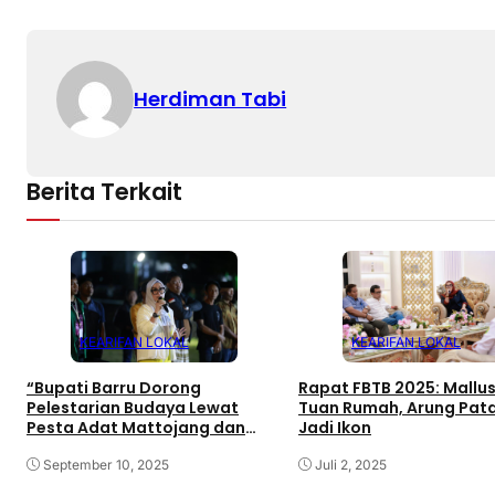
Herdiman Tabi
Berita Terkait
KEARIFAN LOKAL
KEARIFAN LOKAL
“Bupati Barru Dorong
Rapat FBTB 2025: Mallu
Pelestarian Budaya Lewat
Tuan Rumah, Arung Pat
Pesta Adat Mattojang dan
Jadi Ikon
Mappadendang”
September 10, 2025
Juli 2, 2025