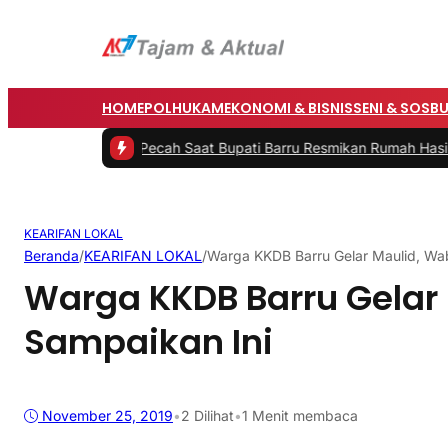
HOME
POLHUKAM
EKONOMI & BISNIS
SENI & SOSB
dima Pecah Saat Bupati Barru Resmikan Rumah Hasil Bedah Rumah 
KEARIFAN LOKAL
Beranda
/
KEARIFAN LOKAL
/
Warga KKDB Barru Gelar Maulid, Wa
Warga KKDB Barru Gelar
Sampaikan Ini
November 25, 2019
•
2
Dilihat
•
1 Menit membaca