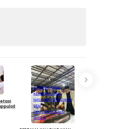
KEARIFAN LOK
INTERNASIONAL
Pemerintahan
KEARIFAN LOKAL
NASIONAL
PENDIDIKAN
setasi
Ingin Majukan Pen
appuloE
SENI
Desa Bulo-Bulo, 
SENI DAN SOSBUD
Programkan Pemde
WISATA
Go To School”.
Desember 2, 2023