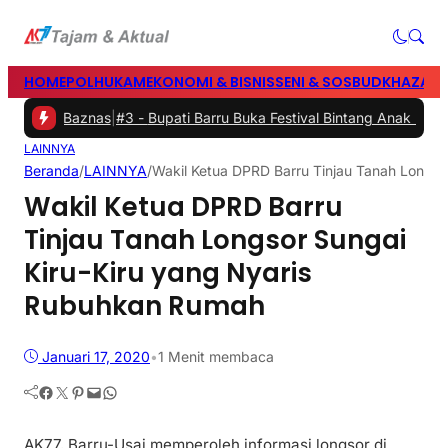
HOME
POLHUKAM
EKONOMI & BISNIS
SENI & SOSBUD
KHAZANA
s dan Baznas
|
#3 -
Bupati Barru Buka Festival Bintang Anak Malluset
LAINNYA
Beranda
/
LAINNYA
/
Wakil Ketua DPRD Barru Tinjau Tanah Longso
Wakil Ketua DPRD Barru
Tinjau Tanah Longsor Sungai
Kiru-Kiru yang Nyaris
Rubuhkan Rumah
Januari 17, 2020
•
1 Menit membaca
Facebook
Twitter
Pinterest
Mail
WhatsApp
AK77, Barru-Usai memperoleh informasi longsor di