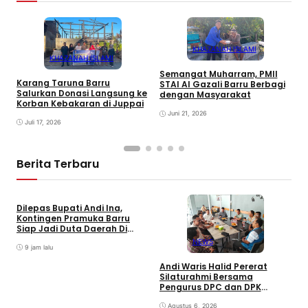
KHAZANAH ISLAMI
KHAZANAH ISLAMI
Semangat Muharram, PMII
Karang Taruna Barru
STAI Al Gazali Barru Berbagi
E
Salurkan Donasi Langsung ke
dengan Masyarakat
T
Korban Kebakaran di Juppai
K
Juni 21, 2026
P
Juli 17, 2026
Berita Terbaru
Dilepas Bupati Andi Ina,
Kontingen Pramuka Barru
Siap Jadi Duta Daerah Di
Jambore Nasional XII Cibubur
NEWS
9 jam lalu
Andi Waris Halid Pererat
Silaturahmi Bersama
S
Pengurus DPC dan DPK
S
ABPEDNAS Kabupaten Barru
T
Agustus 6, 2026