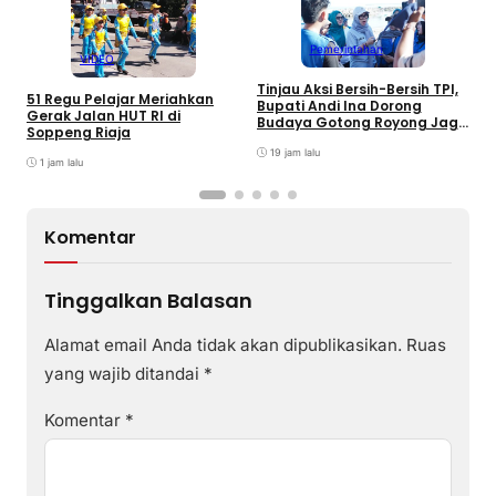
Pemerintahan
VIDEO
Tinjau Aksi Bersih-Bersih TPI,
K
51 Regu Pelajar Meriahkan
Bupati Andi Ina Dorong
U
Gerak Jalan HUT RI di
Budaya Gotong Royong Jaga
J
Soppeng Riaja
Lingkungan
D
19 jam lalu
P
1 jam lalu
Komentar
Tinggalkan Balasan
Alamat email Anda tidak akan dipublikasikan.
Ruas
yang wajib ditandai
*
Komentar
*