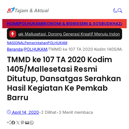
HOME
POLHUKAM
EKONOMI & BISNIS
SENI & SOSBUD
KHAZANA
 Anak Mallusetasi, Dorong Generasi Kreatif Menuju Indonesia Emas 2
NASIONAL
Pemerintahan
POLHUKAM
Beranda
/
POLHUKAM
/
TMMD ke 107 TA 2020 Kodim 1405/Malleset
TMMD ke 107 TA 2020 Kodim
1405/Mallesetasi Resmi
Ditutup, Dansatgas Serahkan
Hasil Kegiatan Ke Pemkab
Barru
April 14, 2020
•
2
Dilihat
•
3 Menit membaca
Facebook
Twitter
Pinterest
Mail
WhatsApp