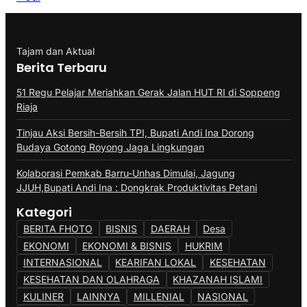
Tajam dan Aktual
Berita Terbaru
51 Regu Pelajar Meriahkan Gerak Jalan HUT RI di Soppeng
Riaja
Tinjau Aksi Bersih-Bersih TPI, Bupati Andi Ina Dorong
Budaya Gotong Royong Jaga Lingkungan
Kolaborasi Pemkab Barru-Unhas Dimulai, Jagung
JJUH,Bupati Andi Ina : Dongkrak Produktivitas Petani
Kategori
BERITA FHOTO
BISNIS
DAERAH
Desa
EKONOMI
EKONOMI & BISNIS
HUKRIM
INTERNASIONAL
KEARIFAN LOKAL
KESEHATAN
KESEHATAN DAN OLAHRAGA
KHAZANAH ISLAMI
KULINER
LAINNYA
MILLENIAL
NASIONAL