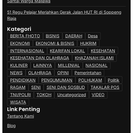
Santai Warga Mallawa
51 Regu Pelajar Meriahkan Gerak Jalan HUT RI di Soppeng
Riaja
Kategori
BERITA FHOTO
BISNIS
DAERAH
Desa
EKONOMI
EKONOMI & BISNIS
HUKRIM
INTERNASIONAL
KEARIFAN LOKAL
KESEHATAN
KESEHATAN DAN OLAHRAGA
KHAZANAH ISLAMI
KULINER
LAINNYA
MILLENIAL
NASIONAL
NEWS
OLAHRAGA
OPINI
Pemerintahan
PENDIDIKAN
PENGUMUMAN
POLHUKAM
Politik
RAGAM
SENI
SENI DAN SOSBUD
TAKALAR POS
TNI/POLRI
TOKOH
Uncategorized
VIDEO
WISATA
Link Penting
Tentang Kami
Blog