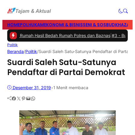
HOME
POLHUKAM
EKONOMI & BISNIS
SENI & SOSBUD
KHAZANA
mikan Rumah Hasil Bedah Rumah Polres dan Baznas
|
#3 -
Bupati Barr
Politik
Beranda
/
Politik
/
Suardi Saleh Satu-Satunya Pendaftar di Partai 
Suardi Saleh Satu-Satunya
Pendaftar di Partai Demokrat
Desember 31, 2019
•
1 Menit membaca
Facebook
Twitter
Pinterest
Mail
WhatsApp