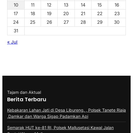
10
11
12
13
14
15
16
17
18
19
20
21
22
23
24
25
26
27
28
29
30
31
« Jul
Tajam dan Aktual
Berita Terbaru
Kebakaran Lahan Jati di Desa Libureng. , Polsek Tanete Riaja
,Damkar dan Warga Sigap Padamkan Api
Semarak HUT ke-81 RI, Polsek Mallusetasi Kawal Jalan