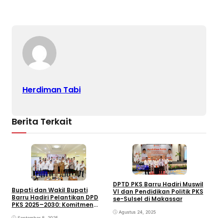
Herdiman Tabi
Berita Terkait
Politik
Politik
DPTD PKS Barru Hadiri Muswil
R
Bupati dan Wakil Bupati
VI dan Pendidikan Politik PKS
G
Barru Hadiri Pelantikan DPD
se-Sulsel di Makassar
P
PKS 2025–2030: Komitmen
R
Bersinergi Bangun Daerah
Agustus 24, 2025
September 8, 2025