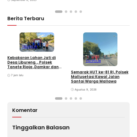
Berita Terbaru
TNI/POLRI
Kebakaran Lahan Jati di
TNI/POLRI
Desa Libureng. , Polsek
5
Tanete Riaja ,Damkar dan
G
Warga Sigap Padamkan Api
Semarak HUT ke-81 RI, Polsek
S
7 jam lalu
Mallusetasi Kawal Jalan
Santai Warga Mallawa
Agustus 9, 2026
Komentar
Tinggalkan Balasan