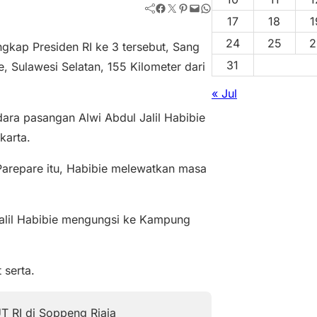
Facebook
Twitter
Pinterest
Mail
WhatsApp
17
18
1
24
25
2
gkap Presiden RI ke 3 tersebut, Sang
31
e, Sulawesi Selatan, 155 Kilometer dari
« Jul
ra pasangan Alwi Abdul Jalil Habibie
karta.
Parepare itu, Habibie melewatkan masa
alil Habibie mengungsi ke Kampung
 serta.
T RI di Soppeng Riaja