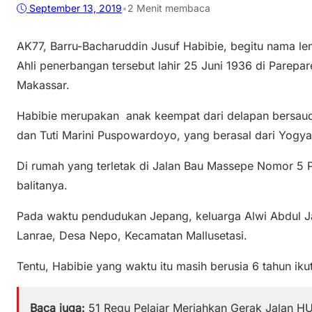
September 13, 2019
•
2 Menit membaca
AK77, Barru-Bacharuddin Jusuf Habibie, begitu nama len
Ahli penerbangan tersebut lahir 25 Juni 1936 di Parepar
Makassar.
Habibie merupakan anak keempat dari delapan bersauda
dan Tuti Marini Puspowardoyo, yang berasal dari Yogya
Di rumah yang terletak di Jalan Bau Massepe Nomor 5 
balitanya.
Pada waktu pendudukan Jepang, keluarga Alwi Abdul J
Lanrae, Desa Nepo, Kecamatan Mallusetasi.
Tentu, Habibie yang waktu itu masih berusia 6 tahun ikut
Baca juga:
51 Regu Pelajar Meriahkan Gerak Jalan HU