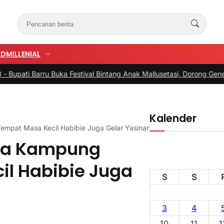
UD
MILLENIAL
ru Buka Festival Bintang Anak Mallusetasi, Dorong Generasi Kreatif
Kalender
empat Masa Kecil Habibie Juga Gelar Yasinan
rga Kampung
il Habibie Juga
S
S
3
4
10
11
1