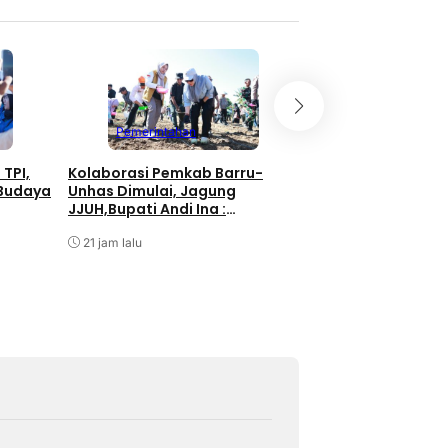
Pemerintahan
Pemerintahan
Bupati Barru Buk
 TPI,
Kolaborasi Pemkab Barru-
HUT RI ke-81, UMK
 Budaya
Unhas Dimulai, Jagung
Didorong Jadi Pe
JJUH,Bupati Andi Ina :
Ekonomi
Dongkrak Produktivitas Petani
Agustus 7, 2026
21 jam lalu