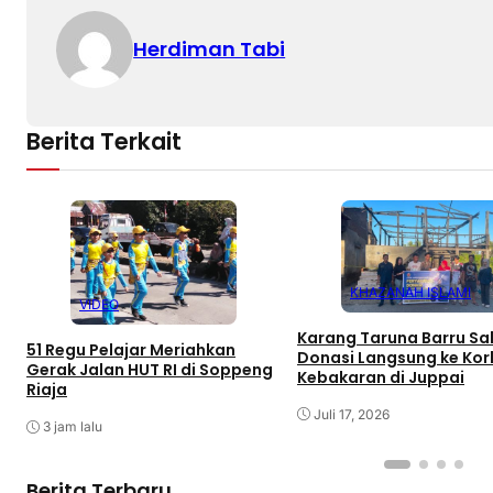
Herdiman Tabi
Berita Terkait
KHAZANAH ISLAMI
VIDEO
Karang Taruna Barru Sa
51 Regu Pelajar Meriahkan
Donasi Langsung ke Ko
Gerak Jalan HUT RI di Soppeng
Kebakaran di Juppai
Riaja
Juli 17, 2026
3 jam lalu
Berita Terbaru