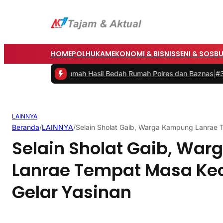
HOME
POLHUKAM
EKONOMI & BISNIS
SENI & SOSB
smikan Rumah Hasil Bedah Rumah Polres dan Baznas
|
#3 -
Bupati Bar
LAINNYA
Beranda
/
LAINNYA
/
Selain Sholat Gaib, Warga Kampung Lanrae T
Selain Sholat Gaib, Wa
Lanrae Tempat Masa Kec
Gelar Yasinan