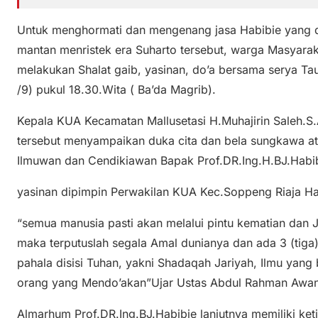
Untuk menghormati dan mengenang jasa Habibie yang d
mantan menristek era Suharto tersebut, warga Masyara
melakukan Shalat gaib, yasinan, do’a bersama serya Tau
/9) pukul 18.30.Wita ( Ba’da Magrib).
Kepala KUA Kecamatan Mallusetasi H.Muhajirin Saleh.S
tersebut menyampaikan duka cita dan bela sungkawa a
Ilmuwan dan Cendikiawan Bapak Prof.DR.Ing.H.BJ.Habib
yasinan dipimpin Perwakilan KUA Kec.Soppeng Riaja 
“semua manusia pasti akan melalui pintu kematian dan 
maka terputuslah segala Amal dunianya dan ada 3 (tiga
pahala disisi Tuhan, yakni Shadaqah Jariyah, Ilmu yan
orang yang Mendo’akan”Ujar Ustas Abdul Rahman Awan
Almarhum Prof.DR.Ing.BJ.Habibie lanjutnya memiliki ketig