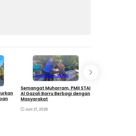
KHAZANAH ISLAMI
KHAZANAH IS
Semangat Muharram, PMII STAI
lurkan
Al Gazali Barru Berbagi dengan
Eratkan Silaturahm
rban
Masyarakat
Ta’lim Mareppan
KUA Mallusetasi G
Juni 21, 2026
Pengajian
April 30, 2026