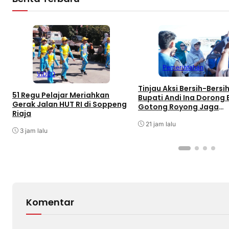
Pemerintahan
VIDEO
Tinjau Aksi Bersih-Bersih
51 Regu Pelajar Meriahkan
Bupati Andi Ina Dorong
Gerak Jalan HUT RI di Soppeng
Gotong Royong Jaga
Riaja
Lingkungan
21 jam lalu
3 jam lalu
Komentar