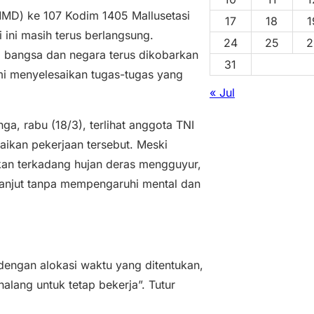
MD) ke 107 Kodim 1405 Mallusetasi
17
18
1
 ini masih terus berlangsung.
24
25
2
 bangsa dan negara terus dikobarkan
31
i menyelesaikan tugas-tugas yang
« Jul
a, rabu (18/3), terlihat anggota TNI
ikan pekerjaan tersebut. Meski
an terkadang hujan deras mengguyur,
lanjut tanpa mempengaruhi mental dan
dengan alokasi waktu yang ditentukan,
lang untuk tetap bekerja”. Tutur