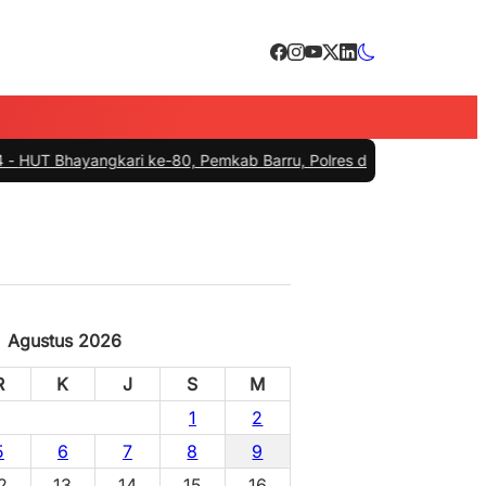
ayangkari ke-80, Pemkab Barru, Polres dan Cillelang Fishing Lepas T
Agustus 2026
R
K
J
S
M
1
2
5
6
7
8
9
2
13
14
15
16