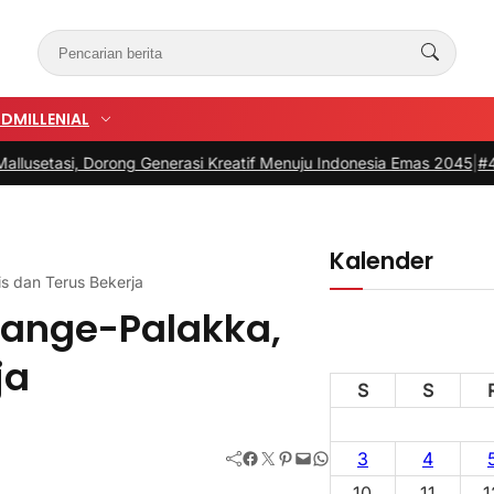
UD
MILLENIAL
si, Dorong Generasi Kreatif Menuju Indonesia Emas 2045
|
#4 -
HUT Bh
Kalender
s dan Terus Bekerja
Pange-Palakka,
ja
S
S
Facebook
Twitter
Pinterest
Mail
WhatsApp
3
4
10
11
1