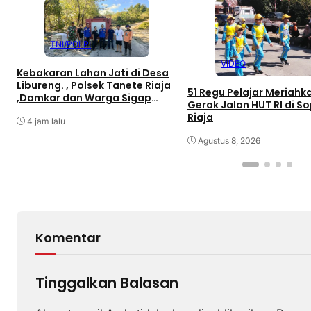
TNI/POLRI
VIDEO
Kebakaran Lahan Jati di Desa
Libureng. , Polsek Tanete Riaja
51 Regu Pelajar Meriahk
,Damkar dan Warga Sigap
Gerak Jalan HUT RI di S
Padamkan Api
Riaja
4 jam lalu
Agustus 8, 2026
Komentar
Tinggalkan Balasan