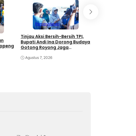
Pemerintahan
Pemerintahan
Tinjau Aksi Bersih-Bersih TPI,
Kolaborasi Pemka
an
Bupati Andi Ina Dorong Budaya
Unhas Dimulai, J
oppeng
Gotong Royong Jaga
JJUH,Bupati Andi I
Lingkungan
Dongkrak Produkti
Agustus 7, 2026
Agustus 7, 2026