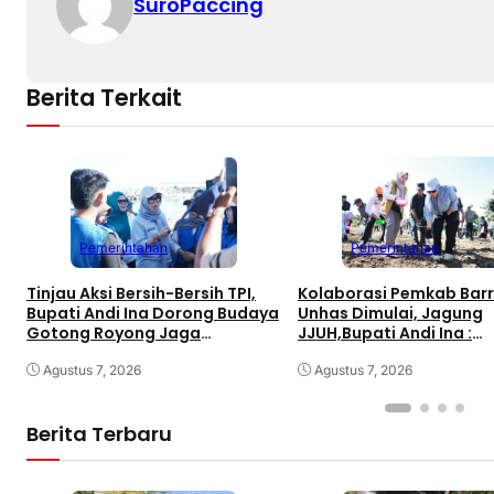
SuroPaccing
Berita Terkait
Pemerintahan
Pemerintahan
Tinjau Aksi Bersih-Bersih TPI,
Kolaborasi Pemkab Bar
Bupati Andi Ina Dorong Budaya
Unhas Dimulai, Jagung
Gotong Royong Jaga
JJUH,Bupati Andi Ina :
Lingkungan
Dongkrak Produktivitas
Agustus 7, 2026
Agustus 7, 2026
Berita Terbaru