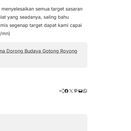
 menyelesaikan semua target sasaran
at yang seadanya, saling bahu
mis segenap target dapat kami capai
h/mn)
di Ina Dorong Budaya Gotong Royong
Facebook
Twitter
Pinterest
Mail
WhatsApp