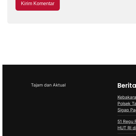
Berit
Tajam dan Aktual
Kebakaran
Polsek T
Sigap P
51 Regu 
HUT RI d