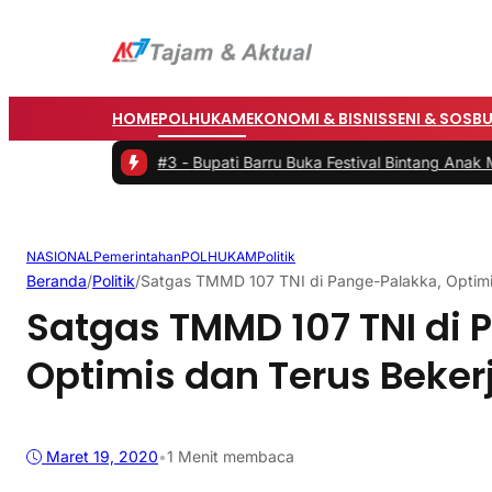
HOME
POLHUKAM
EKONOMI & BISNIS
SENI & SOSB
 dan Baznas
|
#3 -
Bupati Barru Buka Festival Bintang Anak Malluseta
NASIONAL
Pemerintahan
POLHUKAM
Politik
Beranda
/
Politik
/
Satgas TMMD 107 TNI di Pange-Palakka, Optimi
Satgas TMMD 107 TNI di 
Optimis dan Terus Beker
Maret 19, 2020
•
1 Menit membaca