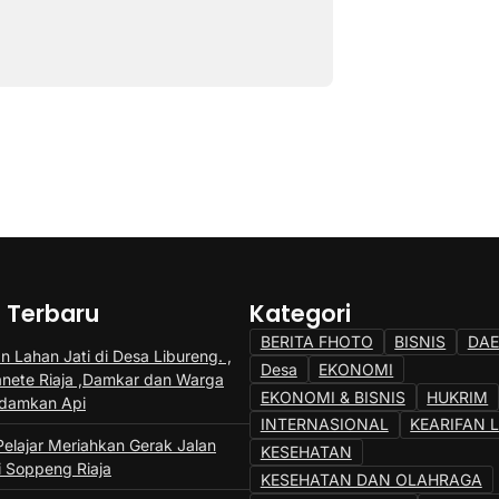
a Terbaru
Kategori
BERITA FHOTO
BISNIS
DA
 Lahan Jati di Desa Libureng. ,
Desa
EKONOMI
anete Riaja ,Damkar dan Warga
EKONOMI & BISNIS
HUKRIM
adamkan Api
INTERNASIONAL
KEARIFAN 
Pelajar Meriahkan Gerak Jalan
KESEHATAN
i Soppeng Riaja
KESEHATAN DAN OLAHRAGA