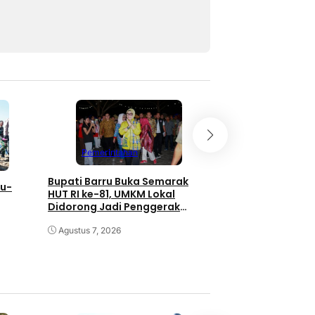
Pemerintahan
Pemerintahan
Bupati Barru Buka Semarak
Bupati Barru Ter
ru-
HUT RI ke-81, UMKM Lokal
Buku dari Kemend
Didorong Jadi Penggerak
Siap Perkuat Liter
Ekonomi
 Petani
Agustus 7, 2026
Agustus 6, 2026