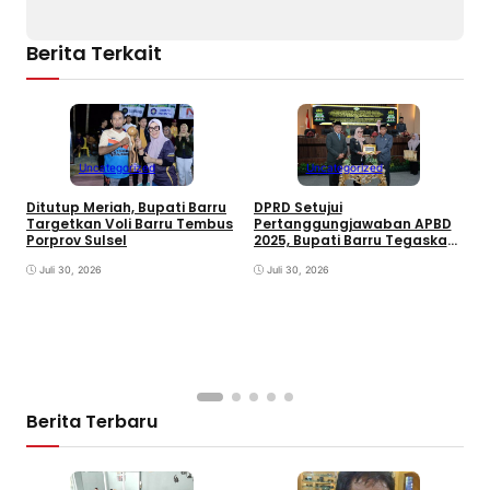
Berita Terkait
K
I
M
Uncategorized
Uncategorized
P
S
Ditutup Meriah, Bupati Barru
DPRD Setujui
Targetkan Voli Barru Tembus
Pertanggungjawaban APBD
Porprov Sulsel
2025, Bupati Barru Tegaskan
Transparansi Anggaran dan
Juli 30, 2026
Raih WTP ke-11 Berturut-turut
Juli 30, 2026
Berita Terbaru