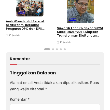
NEWS
NEWS
Andi Waris Halid Pererat
D
Silaturahmi Bersama
R
Suwardi Thahir Nahkodai PWI
Pengurus DPC dan DPK
T
Sulsel 2026–2031, Siapkan
ABPEDNAS Kabupaten Barru
K
Transformasi Digital dan
10 jam lalu
Percepatan UKW
16 jam lalu
Komentar
Tinggalkan Balasan
Alamat email Anda tidak akan dipublikasikan.
Ruas
yang wajib ditandai
*
Komentar
*