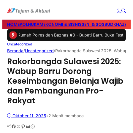
HOME
POLHUKAM
EKONOMI & BISNIS
SENI & SOSBUD
KHAZANA
edah Rumah Polres dan Baznas
|
#3 -
Bupati Barru Buka Festival Bint
Uncategorized
Beranda
/
Uncategorized
/
Rakorbangda Sulawesi 2025: Wabup Ba
Rakorbangda Sulawesi 2025:
Wabup Barru Dorong
Keseimbangan Belanja Wajib
dan Pembangunan Pro-
Rakyat
Oktober 11, 2025
•
2 Menit membaca
Facebook
Twitter
Pinterest
Mail
WhatsApp