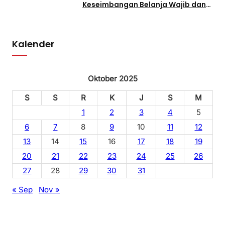
Keseimbangan Belanja Wajib dan
Pembangunan Pro-Rakyat
Kalender
Oktober 2025
S
S
R
K
J
S
M
1
2
3
4
5
6
7
8
9
10
11
12
13
14
15
16
17
18
19
20
21
22
23
24
25
26
27
28
29
30
31
« Sep
Nov »