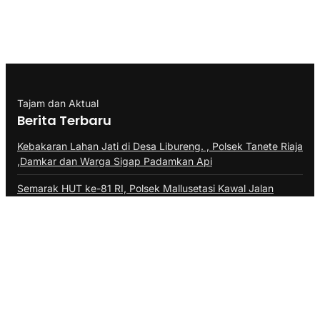
Tajam dan Aktual
Berita Terbaru
Kebakaran Lahan Jati di Desa Libureng. , Polsek Tanete Riaja
,Damkar dan Warga Sigap Padamkan Api
Semarak HUT ke-81 RI, Polsek Mallusetasi Kawal Jalan
Santai Warga Mallawa
51 Regu Pelajar Meriahkan Gerak Jalan HUT RI di Soppeng
Riaja
Kategori
BERITA FHOTO
BISNIS
DAERAH
Desa
EKONOMI
EKONOMI & BISNIS
HUKRIM