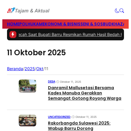
HOME
POLHUKAM
EKONOMI & BISNIS
SENI & SOSBUD
KHAZANA
dima Pecah Saat Bupati Barru Resmikan Rumah Hasil Bedah Rumah 
11 Oktober 2025
Beranda
/
2025
/
Okt
/
11
DESA
•
Oktober 11, 2025
Danramil Mallusetasi Bersama
Kades Manuba Gerakkan
Semangat Gotong Royong Warga
UNCATEGORIZED
•
Oktober 11, 2025
Rakorbangda Sulawesi 2025:
Wabup Barru Dorong