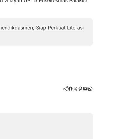
kan wilayah UPTD Pusekesmas Palakka
mendikdasmen, Siap Perkuat Literasi
Facebook
Twitter
Pinterest
Mail
WhatsApp