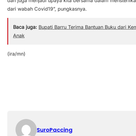
dan juga menjadi upaya kita bersama dalam mensteril
dari wabah Covid19”, pungkasnya.
Baca juga:
Bupati Barru Terima Bantuan Buku dari Ke
Anak
(ira/mn)
SuroPaccing