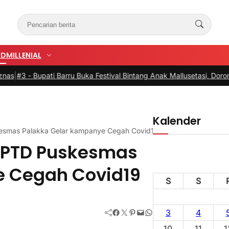
UD
MILLENIAL
ru Buka Festival Bintang Anak Mallusetasi, Dorong Generasi Kreatif
Kalender
esmas Palakka Gelar kampanye Cegah Covid19
UPTD Puskesmas
e Cegah Covid19
S
S
Facebook
Twitter
Pinterest
Mail
WhatsApp
3
4
10
11
1