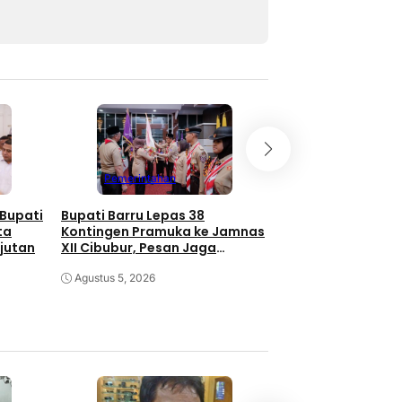
Pemerintahan
Pemerintahan
 Bupati
Bupati Barru Lepas 38
Bhayangkara Off 
ta
Kontingen Pramuka ke Jamnas
Seri V Singgah di 
jutan
XII Cibubur, Pesan Jaga
Andi Ina Siap Pro
Kekompakan
Lappa Laona Lewa
Agustus 5, 2026
Nasional
Agustus 5, 2026