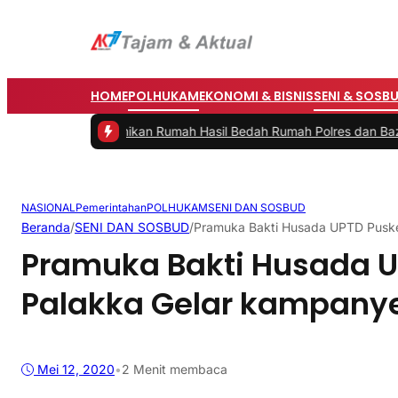
HOME
POLHUKAM
EKONOMI & BISNIS
SENI & SOSB
smikan Rumah Hasil Bedah Rumah Polres dan Baznas
|
#3 -
Bupati Bar
NASIONAL
Pemerintahan
POLHUKAM
SENI DAN SOSBUD
Beranda
/
SENI DAN SOSBUD
/
Pramuka Bakti Husada UPTD Pusk
Pramuka Bakti Husada 
Palakka Gelar kampany
Mei 12, 2020
•
2 Menit membaca