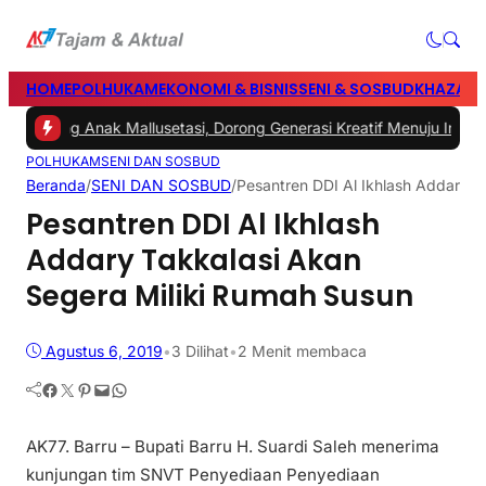
HOME
POLHUKAM
EKONOMI & BISNIS
SENI & SOSBUD
KHAZANA
 Bintang Anak Mallusetasi, Dorong Generasi Kreatif Menuju Indonesi
POLHUKAM
SENI DAN SOSBUD
Beranda
/
SENI DAN SOSBUD
/
Pesantren DDI Al Ikhlash Addary T
Pesantren DDI Al Ikhlash
Addary Takkalasi Akan
Segera Miliki Rumah Susun
Agustus 6, 2019
•
3
Dilihat
•
2 Menit membaca
Facebook
Twitter
Pinterest
Mail
WhatsApp
AK77. Barru – Bupati Barru H. Suardi Saleh menerima
kunjungan tim SNVT Penyediaan Penyediaan