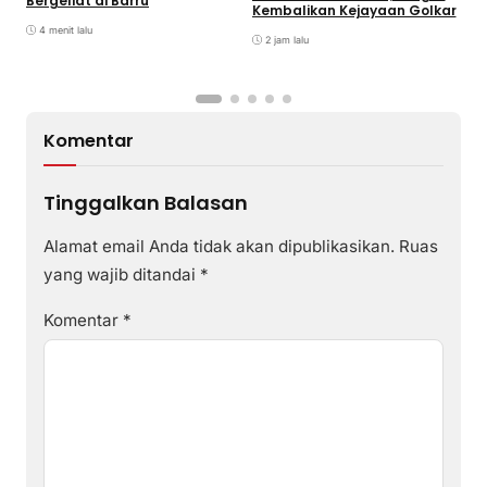
Bergeliat di Barru
Kembalikan Kejayaan Golkar
D
P
4 menit lalu
2 jam lalu
K
T
Komentar
Tinggalkan Balasan
Alamat email Anda tidak akan dipublikasikan.
Ruas
yang wajib ditandai
*
Komentar
*