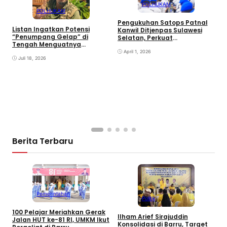
POLHUKAM
POLHUKAM
Pengukuhan Satops Patnal
R
Listan Ingatkan Potensi
Kanwil Ditjenpas Sulawesi
P
“Penumpang Gelap” di
Selatan, Perkuat
d
Tengah Menguatnya
Pengamanan dan
Perjuangan Luwu Raya
Kepatuhan Internal
April 1, 2026
Juli 18, 2026
Berita Terbaru
Pemerintahan
Politik
100 Pelajar Meriahkan Gerak
Ilham Arief Sirajuddin
Jalan HUT ke-81 RI, UMKM Ikut
Konsolidasi di Barru, Target
K