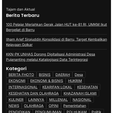
Tajam dan Aktual
Berita Terbaru
100 Pelajar Meriahkan Gerak Jalan HUT ke-81 RI, UMKM Ikut
Bergeliat di Barru
Ilham Arief Sirajuddin Konsolidasi di Barru, Target Kembalikan
Kejayaan Golkar
KKN-PK UNHAS Dorong Digitalisasi Administrasi Desa
Pujananting melalui Katalogisasi Data Terintegrasi
Kategori
BERITA FHOTO
BISNIS
DAERAH
Desa
EKONOMI
EKONOMI & BISNIS
HUKRIM
INTERNASIONAL
KEARIFAN LOKAL
KESEHATAN
KESEHATAN DAN OLAHRAGA
KHAZANAH ISLAMI
KULINER
LAINNYA
MILLENIAL
NASIONAL
NEWS
OLAHRAGA
OPINI
Pemerintahan
PENDIDIKAN
PENGUMUMAN
POLHUKAM
Politik