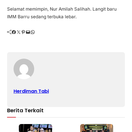
Selamat memimpin, Nur Amilah Salihah. Langit baru
IMM Barru sedang terbuka lebar.
Facebook
Twitter
Pinterest
Mail
WhatsApp
Herdiman Tabi
Berita Terkait
K