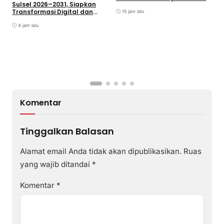
B
Sulsel 2026–2031, Siapkan
Kebersamaan
Transformasi Digital dan
15 jam lalu
Percepatan UKW
4 jam lalu
Komentar
Tinggalkan Balasan
Alamat email Anda tidak akan dipublikasikan.
Ruas
yang wajib ditandai
*
Komentar
*