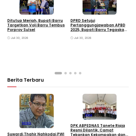
I
M
Uncategorized
Uncategorized
P
S
Ditutup Meriah, Bupati Barru
DPRD Setujui
Targetkan Voli Barru Tembus
Pertanggungjawaban APBD
Porprov Sulsel
2025, Bupati Barru Tegaskan
Transparansi Anggaran dan
Juli 30, 2026
Raih WTP ke-11 Berturut-turut
Juli 30, 2026
Berita Terbaru
Desa
H
NEWS
DPK ABPEDNAS Tanete Riaja
B
Resmi Dilantik, Camat
T
Suwardi Thahir Nahkodai PWI
Tekankan Kekompakan dan