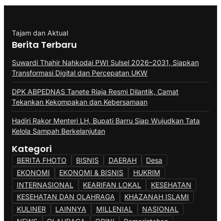
Tajam dan Aktual
Berita Terbaru
Suwardi Thahir Nahkodai PWI Sulsel 2026–2031, Siapkan
Transformasi Digital dan Percepatan UKW
DPK ABPEDNAS Tanete Riaja Resmi Dilantik, Camat
Tekankan Kekompakan dan Kebersamaan
Hadiri Rakor Menteri LH, Bupati Barru Siap Wujudkan Tata
Kelola Sampah Berkelanjutan
Kategori
BERITA FHOTO
BISNIS
DAERAH
Desa
EKONOMI
EKONOMI & BISNIS
HUKRIM
INTERNASIONAL
KEARIFAN LOKAL
KESEHATAN
KESEHATAN DAN OLAHRAGA
KHAZANAH ISLAMI
KULINER
LAINNYA
MILLENIAL
NASIONAL