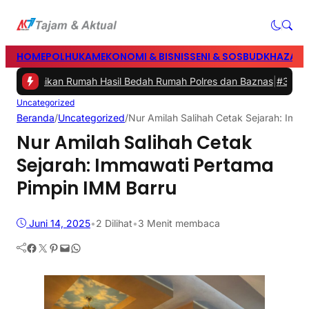
HOME
POLHUKAM
EKONOMI & BISNIS
SENI & SOSBUD
KHAZANA
mikan Rumah Hasil Bedah Rumah Polres dan Baznas
|
#3 -
Bupati Bar
Uncategorized
Beranda
/
Uncategorized
/
Nur Amilah Salihah Cetak Sejarah: Imm
Nur Amilah Salihah Cetak
Sejarah: Immawati Pertama
Pimpin IMM Barru
Juni 14, 2025
•
2
Dilihat
•
3 Menit membaca
Facebook
Twitter
Pinterest
Mail
WhatsApp