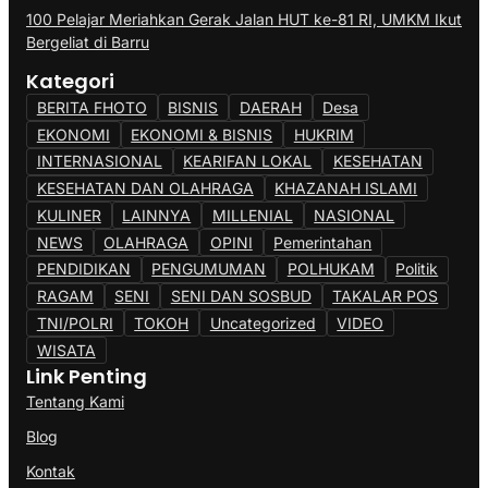
100 Pelajar Meriahkan Gerak Jalan HUT ke-81 RI, UMKM Ikut
Bergeliat di Barru
Kategori
BERITA FHOTO
BISNIS
DAERAH
Desa
EKONOMI
EKONOMI & BISNIS
HUKRIM
INTERNASIONAL
KEARIFAN LOKAL
KESEHATAN
KESEHATAN DAN OLAHRAGA
KHAZANAH ISLAMI
KULINER
LAINNYA
MILLENIAL
NASIONAL
NEWS
OLAHRAGA
OPINI
Pemerintahan
PENDIDIKAN
PENGUMUMAN
POLHUKAM
Politik
RAGAM
SENI
SENI DAN SOSBUD
TAKALAR POS
TNI/POLRI
TOKOH
Uncategorized
VIDEO
WISATA
Link Penting
Tentang Kami
Blog
Kontak