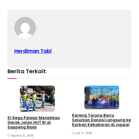
Herdiman Tabi
Berita Terkait
KHAZANAH ISLAMI
VIDEO
S
Karang Taruna Barru
S
51 Regu Pelajar Meriahkan
Salurkan Donasi Langsung ke
d
Gerak Jalan HUT RI di
Korban Kebakaran di Juppai
Soppeng Riaja
Juli 17, 2026
Agustus 8, 2026