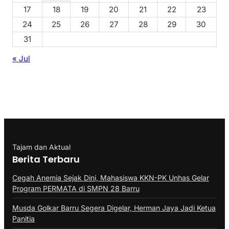
17
18
19
20
21
22
23
24
25
26
27
28
29
30
31
« Jul
Tajam dan Aktual
Berita Terbaru
Cegah Anemia Sejak Dini, Mahasiswa KKN-PK Unhas Gelar
Program PERMATA di SMPN 28 Barru
Musda Golkar Barru Segera Digelar, Herman Jaya Jadi Ketua
Panitia