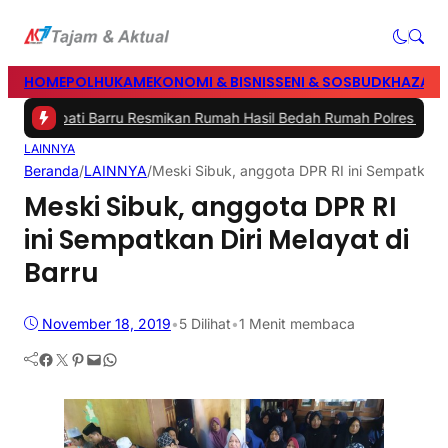
HOME
POLHUKAM
EKONOMI & BISNIS
SENI & SOSBUD
KHAZANA
t Bupati Barru Resmikan Rumah Hasil Bedah Rumah Polres dan Bazn
LAINNYA
Beranda
/
LAINNYA
/
Meski Sibuk, anggota DPR RI ini Sempatkan D
Meski Sibuk, anggota DPR RI
ini Sempatkan Diri Melayat di
Barru
November 18, 2019
•
5
Dilihat
•
1 Menit membaca
Facebook
Twitter
Pinterest
Mail
WhatsApp