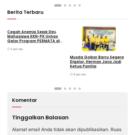
Berita Terbaru
Cegah Anemia Sejak Dini,
Mahasiswa KKN-PK Unhas
Gelar Program PERMATA di
SMPN 28 Barru
Politik
5 jam lalu
1
Musda Golkar Barru Segera
J
Digelar, Herman Jaya Jadi
B
Ketua Panitia
8 jam lalu
Komentar
Tinggalkan Balasan
Alamat email Anda tidak akan dipublikasikan.
Ruas