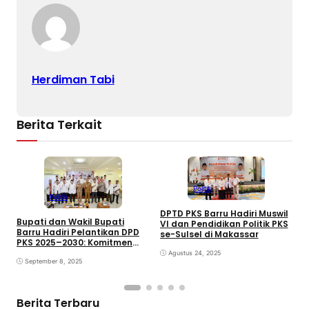
Herdiman Tabi
Berita Terkait
Politik
Politik
DPTD PKS Barru Hadiri Muswil
R
Bupati dan Wakil Bupati
VI dan Pendidikan Politik PKS
G
Barru Hadiri Pelantikan DPD
se-Sulsel di Makassar
P
PKS 2025–2030: Komitmen
R
Bersinergi Bangun Daerah
Agustus 24, 2025
September 8, 2025
Berita Terbaru