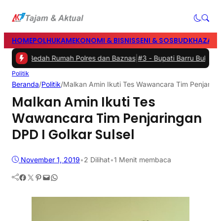
HOME
POLHUKAM
EKONOMI & BISNIS
SENI & SOSBUD
KHAZANA
asil Bedah Rumah Polres dan Baznas
|
#3 -
Bupati Barru Buka Festiva
Politik
Beranda
/
Politik
/
Malkan Amin Ikuti Tes Wawancara Tim Penjaringa
Malkan Amin Ikuti Tes
Wawancara Tim Penjaringan
DPD I Golkar Sulsel
November 1, 2019
•
2
Dilihat
•
1 Menit membaca
Facebook
Twitter
Pinterest
Mail
WhatsApp