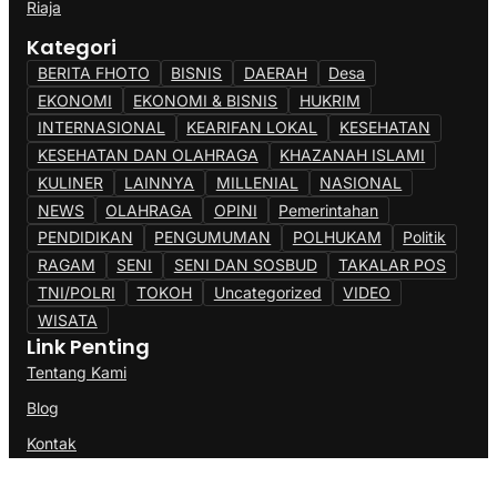
Riaja
Kategori
BERITA FHOTO
BISNIS
DAERAH
Desa
EKONOMI
EKONOMI & BISNIS
HUKRIM
INTERNASIONAL
KEARIFAN LOKAL
KESEHATAN
KESEHATAN DAN OLAHRAGA
KHAZANAH ISLAMI
KULINER
LAINNYA
MILLENIAL
NASIONAL
NEWS
OLAHRAGA
OPINI
Pemerintahan
PENDIDIKAN
PENGUMUMAN
POLHUKAM
Politik
RAGAM
SENI
SENI DAN SOSBUD
TAKALAR POS
TNI/POLRI
TOKOH
Uncategorized
VIDEO
WISATA
Link Penting
Tentang Kami
Blog
Kontak