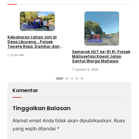
TNI/POLRI
Kebakaran Lahan Jati di
TNI/POLRI
Desa Libureng. , Polsek
5
Tanete Riaja ,Damkar dan
G
Warga Sigap Padamkan Api
Semarak HUT ke-81 RI, Polsek
S
8 jam lalu
Mallusetasi Kawal Jalan
Santai Warga Mallawa
Agustus 9, 2026
Komentar
Tinggalkan Balasan
Alamat email Anda tidak akan dipublikasikan.
Ruas
yang wajib ditandai
*