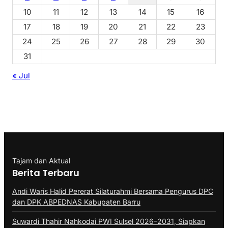
10
11
12
13
14
15
16
17
18
19
20
21
22
23
24
25
26
27
28
29
30
31
« Jul
Tajam dan Aktual
Berita Terbaru
Andi Waris Halid Pererat Silaturahmi Bersama Pengurus DPC
dan DPK ABPEDNAS Kabupaten Barru
Suwardi Thahir Nahkodai PWI Sulsel 2026–2031, Siapkan