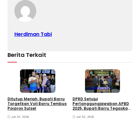
Herdiman Tabi
Berita Terkait
K
I
M
Uncategorized
Uncategorized
P
S
Ditutup Meriah, Bupati Barru
DPRD Setujui
Targetkan Voli Barru Tembus
Pertanggungjawaban APBD
Porprov Sulsel
2025, Bupati Barru Tegaskan
Transparansi Anggaran dan
Juli 30, 2026
Raih WTP ke-11 Berturut-turut
Juli 30, 2026