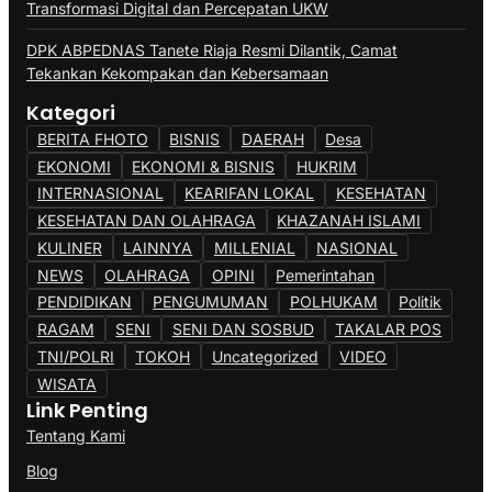
Transformasi Digital dan Percepatan UKW
DPK ABPEDNAS Tanete Riaja Resmi Dilantik, Camat
Tekankan Kekompakan dan Kebersamaan
Kategori
BERITA FHOTO
BISNIS
DAERAH
Desa
EKONOMI
EKONOMI & BISNIS
HUKRIM
INTERNASIONAL
KEARIFAN LOKAL
KESEHATAN
KESEHATAN DAN OLAHRAGA
KHAZANAH ISLAMI
KULINER
LAINNYA
MILLENIAL
NASIONAL
NEWS
OLAHRAGA
OPINI
Pemerintahan
PENDIDIKAN
PENGUMUMAN
POLHUKAM
Politik
RAGAM
SENI
SENI DAN SOSBUD
TAKALAR POS
TNI/POLRI
TOKOH
Uncategorized
VIDEO
WISATA
Link Penting
Tentang Kami
Blog