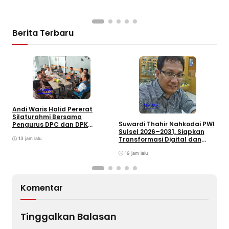
Berita Terbaru
NEWS
NEWS
Andi Waris Halid Pererat
D
Silaturahmi Bersama
R
Suwardi Thahir Nahkodai PWI
Pengurus DPC dan DPK
T
Sulsel 2026–2031, Siapkan
ABPEDNAS Kabupaten Barru
K
Transformasi Digital dan
13 jam lalu
Percepatan UKW
19 jam lalu
Komentar
Tinggalkan Balasan