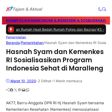
HOME
POLHUKAM
EKONOMI & BISNIS
SENI & SOSBUD
KHAZANA
esmikan Rumah Hasil Bedah Rumah Polres dan Baznas
|
#3 -
Bupati B
Pemerintahan
Beranda
/
Pemerintahan
/
Hasnah Syam dan Kemenkes RI Sosialisas
Hasnah Syam dan Kemenkes
RI Sosialisasikan Program
Indonesia Sehat di Maralleng
Maret 10, 2020
•
2
Dilihat
•
1 Menit membaca
Facebook
Twitter
Pinterest
Mail
WhatsApp
AK77, Barru-Anggota DPR RI Hj Hasnah Syam bersama
Kementerian Kesehatan (Kemenkes) mensosialisasi