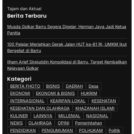
Tajam dan Aktual
Berita Terbaru
Musda Golkar Barru Segera Digelar, Herman Jaya Jadi Ketua
Panitia
100 Pelajar Meriahkan Gerak Jalan HUT ke-81 RI, UMKM Ikut
Bergeliat di Barru
Ilham Arief Sirajuddin Konsolidasi di Barru, Target Kembalikan
Kejayaan Golkar
Kategori
BERITA FHOTO
BISNIS
DAERAH
Desa
EKONOMI
EKONOMI & BISNIS
HUKRIM
INTERNASIONAL
KEARIFAN LOKAL
KESEHATAN
KESEHATAN DAN OLAHRAGA
KHAZANAH ISLAMI
KULINER
LAINNYA
MILLENIAL
NASIONAL
NEWS
OLAHRAGA
OPINI
Pemerintahan
PENDIDIKAN
PENGUMUMAN
POLHUKAM
Politik