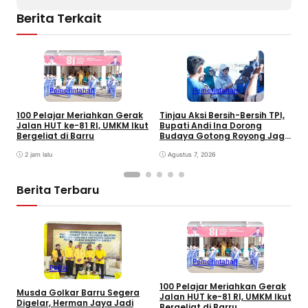
Berita Terkait
Pemerintahan
Pemerintahan
100 Pelajar Meriahkan Gerak
Tinjau Aksi Bersih-Bersih TPI,
K
Jalan HUT ke-81 RI, UMKM Ikut
Bupati Andi Ina Dorong
U
Bergeliat di Barru
Budaya Gotong Royong Jaga
J
Lingkungan
D
2 jam lalu
Agustus 7, 2026
P
Berita Terbaru
Pemerintahan
Politik
100 Pelajar Meriahkan Gerak
Musda Golkar Barru Segera
I
Jalan HUT ke-81 RI, UMKM Ikut
Digelar, Herman Jaya Jadi
K
Bergeliat di Barru