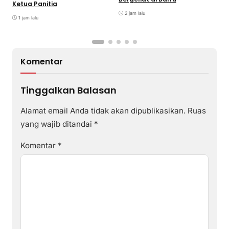
Ketua Panitia
K
2 jam lalu
1 jam lalu
Komentar
Tinggalkan Balasan
Alamat email Anda tidak akan dipublikasikan.
Ruas
yang wajib ditandai
*
Komentar
*