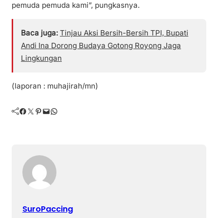
pemuda pemuda kami”, pungkasnya.
Baca juga:
Tinjau Aksi Bersih-Bersih TPI, Bupati
Andi Ina Dorong Budaya Gotong Royong Jaga
Lingkungan
(laporan : muhajirah/mn)
Facebook
Twitter
Pinterest
Mail
WhatsApp
SuroPaccing