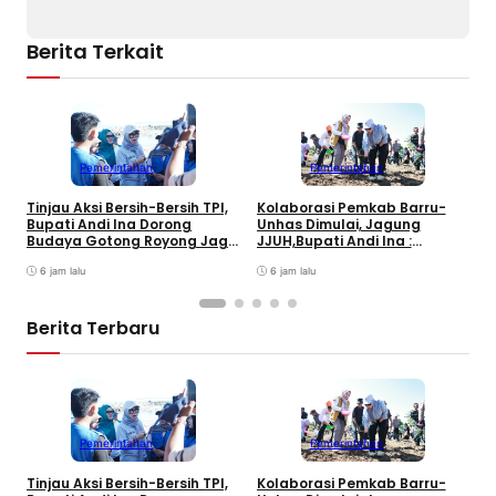
Berita Terkait
Pemerintahan
Pemerintahan
B
Tinjau Aksi Bersih-Bersih TPI,
Kolaborasi Pemkab Barru-
B
Bupati Andi Ina Dorong
Unhas Dimulai, Jagung
S
Budaya Gotong Royong Jaga
JJUH,Bupati Andi Ina :
Lingkungan
Dongkrak Produktivitas
6 jam lalu
Petani
6 jam lalu
Berita Terbaru
D
K
S
Pemerintahan
Pemerintahan
J
Tinjau Aksi Bersih-Bersih TPI,
Kolaborasi Pemkab Barru-