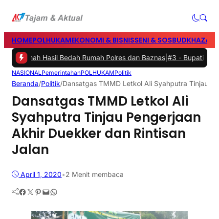
HOME
POLHUKAM
EKONOMI & BISNIS
SENI & SOSBUD
KHAZANA
 Rumah Hasil Bedah Rumah Polres dan Baznas
|
#3 -
Bupati Barru Buka
NASIONAL
Pemerintahan
POLHUKAM
Politik
Beranda
/
Politik
/
Dansatgas TMMD Letkol Ali Syahputra Tinjau Pen
Dansatgas TMMD Letkol Ali
Syahputra Tinjau Pengerjaan
Akhir Duekker dan Rintisan
Jalan
April 1, 2020
•
2 Menit membaca
Facebook
Twitter
Pinterest
Mail
WhatsApp