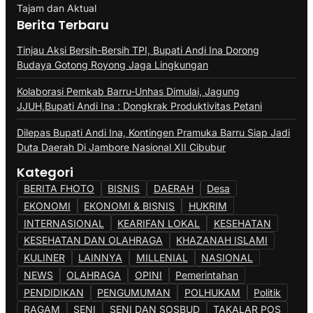
Tajam dan Aktual
Berita Terbaru
Tinjau Aksi Bersih-Bersih TPI, Bupati Andi Ina Dorong
Budaya Gotong Royong Jaga Lingkungan
Kolaborasi Pemkab Barru-Unhas Dimulai, Jagung
JJUH,Bupati Andi Ina : Dongkrak Produktivitas Petani
Dilepas Bupati Andi Ina, Kontingen Pramuka Barru Siap Jadi
Duta Daerah Di Jambore Nasional XII Cibubur
Kategori
BERITA FHOTO
BISNIS
DAERAH
Desa
EKONOMI
EKONOMI & BISNIS
HUKRIM
INTERNASIONAL
KEARIFAN LOKAL
KESEHATAN
KESEHATAN DAN OLAHRAGA
KHAZANAH ISLAMI
KULINER
LAINNYA
MILLENIAL
NASIONAL
NEWS
OLAHRAGA
OPINI
Pemerintahan
PENDIDIKAN
PENGUMUMAN
POLHUKAM
Politik
RAGAM
SENI
SENI DAN SOSBUD
TAKALAR POS