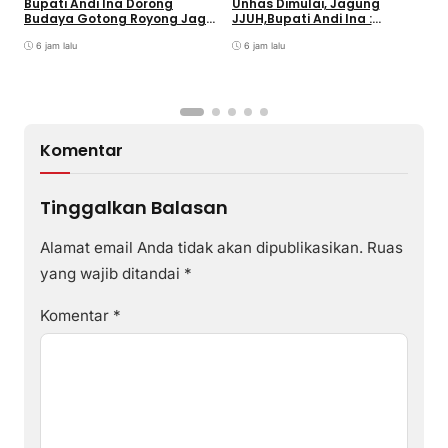
Bupati Andi Ina Dorong
Unhas Dimulai, Jagung
Budaya Gotong Royong Jaga
JJUH,Bupati Andi Ina :
Lingkungan
Dongkrak Produktivitas
6 jam lalu
Petani
6 jam lalu
Komentar
Tinggalkan Balasan
Alamat email Anda tidak akan dipublikasikan.
Ruas
yang wajib ditandai
*
Komentar
*