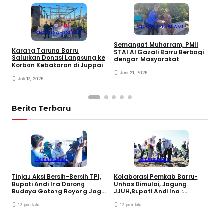
KHAZANAH ISLAMI
KHAZANAH ISLAMI
Semangat Muharram, PMII
Karang Taruna Barru
STAI Al Gazali Barru Berbagi
E
Salurkan Donasi Langsung ke
dengan Masyarakat
T
Korban Kebakaran di Juppai
K
Juni 21, 2026
P
Juli 17, 2026
Berita Terbaru
Pemerintahan
Pemerintahan
B
Tinjau Aksi Bersih-Bersih TPI,
Kolaborasi Pemkab Barru-
H
Bupati Andi Ina Dorong
Unhas Dimulai, Jagung
D
Budaya Gotong Royong Jaga
JJUH,Bupati Andi Ina :
E
Lingkungan
Dongkrak Produktivitas
17 jam lalu
Petani
17 jam lalu