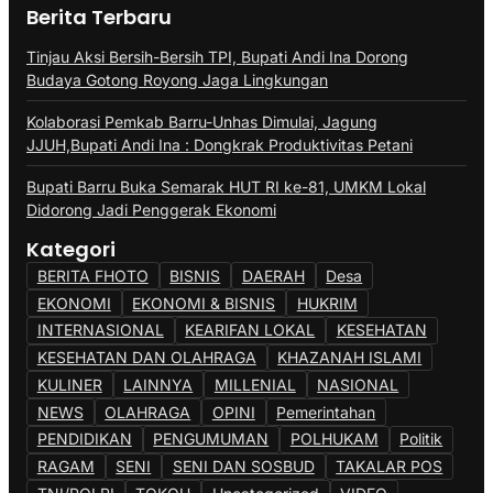
Berita Terbaru
Tinjau Aksi Bersih-Bersih TPI, Bupati Andi Ina Dorong
Budaya Gotong Royong Jaga Lingkungan
Kolaborasi Pemkab Barru-Unhas Dimulai, Jagung
JJUH,Bupati Andi Ina : Dongkrak Produktivitas Petani
Bupati Barru Buka Semarak HUT RI ke-81, UMKM Lokal
Didorong Jadi Penggerak Ekonomi
Kategori
BERITA FHOTO
BISNIS
DAERAH
Desa
EKONOMI
EKONOMI & BISNIS
HUKRIM
INTERNASIONAL
KEARIFAN LOKAL
KESEHATAN
KESEHATAN DAN OLAHRAGA
KHAZANAH ISLAMI
KULINER
LAINNYA
MILLENIAL
NASIONAL
NEWS
OLAHRAGA
OPINI
Pemerintahan
PENDIDIKAN
PENGUMUMAN
POLHUKAM
Politik
RAGAM
SENI
SENI DAN SOSBUD
TAKALAR POS