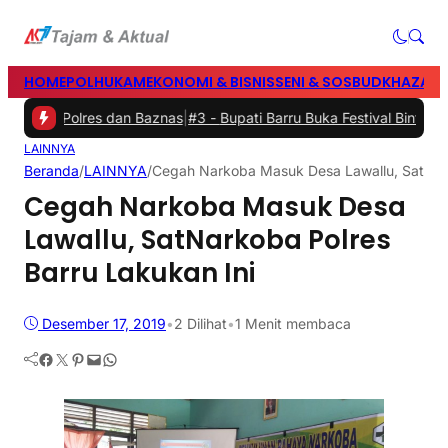
HOME
POLHUKAM
EKONOMI & BISNIS
SENI & SOSBUD
KHAZANA
mah Polres dan Baznas
|
#3 -
Bupati Barru Buka Festival Bintang Ana
LAINNYA
Beranda
/
LAINNYA
/
Cegah Narkoba Masuk Desa Lawallu, SatNark
Cegah Narkoba Masuk Desa
Lawallu, SatNarkoba Polres
Barru Lakukan Ini
Desember 17, 2019
•
2
Dilihat
•
1 Menit membaca
Facebook
Twitter
Pinterest
Mail
WhatsApp