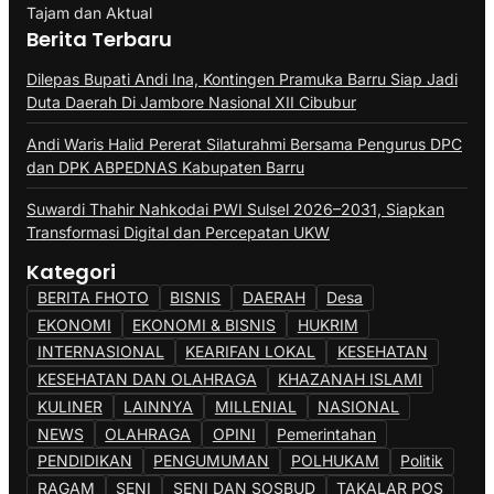
Tajam dan Aktual
Berita Terbaru
Dilepas Bupati Andi Ina, Kontingen Pramuka Barru Siap Jadi
Duta Daerah Di Jambore Nasional XII Cibubur
Andi Waris Halid Pererat Silaturahmi Bersama Pengurus DPC
dan DPK ABPEDNAS Kabupaten Barru
Suwardi Thahir Nahkodai PWI Sulsel 2026–2031, Siapkan
Transformasi Digital dan Percepatan UKW
Kategori
BERITA FHOTO
BISNIS
DAERAH
Desa
EKONOMI
EKONOMI & BISNIS
HUKRIM
INTERNASIONAL
KEARIFAN LOKAL
KESEHATAN
KESEHATAN DAN OLAHRAGA
KHAZANAH ISLAMI
KULINER
LAINNYA
MILLENIAL
NASIONAL
NEWS
OLAHRAGA
OPINI
Pemerintahan
PENDIDIKAN
PENGUMUMAN
POLHUKAM
Politik
RAGAM
SENI
SENI DAN SOSBUD
TAKALAR POS