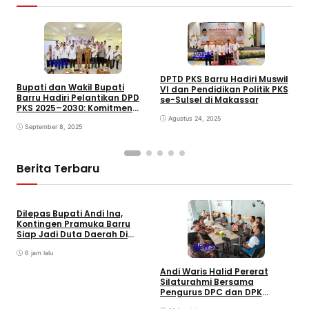
Politik
Politik
DPTD PKS Barru Hadiri Muswil
R
Bupati dan Wakil Bupati
VI dan Pendidikan Politik PKS
G
Barru Hadiri Pelantikan DPD
se-Sulsel di Makassar
P
PKS 2025–2030: Komitmen
R
Bersinergi Bangun Daerah
Agustus 24, 2025
September 8, 2025
Berita Terbaru
Dilepas Bupati Andi Ina,
Kontingen Pramuka Barru
Siap Jadi Duta Daerah Di
Jambore Nasional XII Cibubur
NEWS
6 jam lalu
Andi Waris Halid Pererat
Silaturahmi Bersama
S
Pengurus DPC dan DPK
S
ABPEDNAS Kabupaten Barru