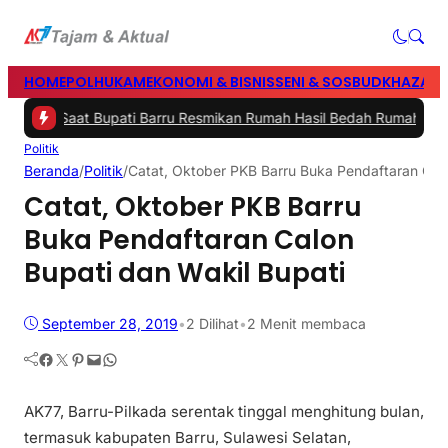
HOME
POLHUKAM
EKONOMI & BISNIS
SENI & SOSBUD
KHAZANA
ecah Saat Bupati Barru Resmikan Rumah Hasil Bedah Rumah Polres 
Politik
Beranda
/
Politik
/
Catat, Oktober PKB Barru Buka Pendaftaran Calo
Catat, Oktober PKB Barru
Buka Pendaftaran Calon
Bupati dan Wakil Bupati
September 28, 2019
•
2
Dilihat
•
2 Menit membaca
Facebook
Twitter
Pinterest
Mail
WhatsApp
AK77, Barru-Pilkada serentak tinggal menghitung bulan,
termasuk kabupaten Barru, Sulawesi Selatan,