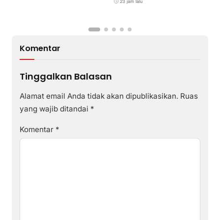
T
23 jam lalu
P
Komentar
Tinggalkan Balasan
Alamat email Anda tidak akan dipublikasikan.
Ruas
yang wajib ditandai
*
Komentar
*