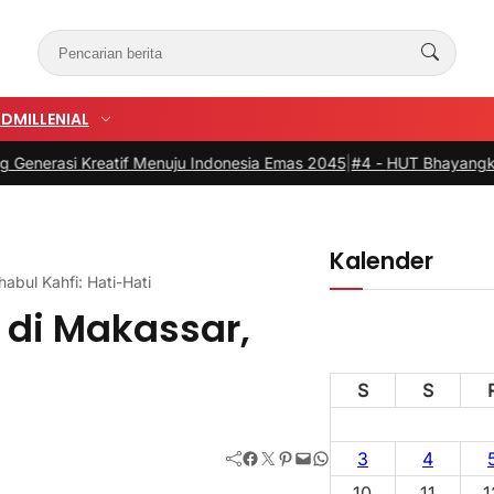
UD
MILLENIAL
 Kreatif Menuju Indonesia Emas 2045
|
#4 -
HUT Bhayangkari ke-80, Pem
Kalender
bul Kahfi: Hati-Hati
di Makassar,
S
S
Facebook
Twitter
Pinterest
Mail
WhatsApp
3
4
10
11
1