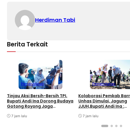
Herdiman Tabi
Berita Terkait
Pemerintahan
Pemerintahan
Tinjau Aksi Bersih-Bersih TPI,
Kolaborasi Pemkab Bar
Bupati Andi Ina Dorong Budaya
Unhas Dimulai, Jagung
Gotong Royong Jaga
JJUH,Bupati Andi Ina :
Lingkungan
Dongkrak Produktivitas
7 jam lalu
7 jam lalu