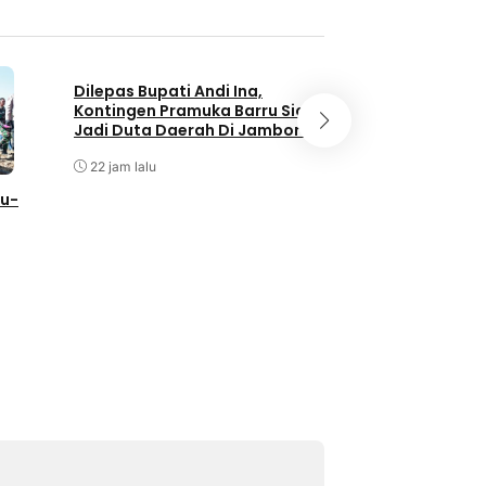
Dilepas Bupati Andi Ina,
Kontingen Pramuka Barru Siap
Jadi Duta Daerah Di Jambore
Nasional XII Cibubur
22 jam lalu
NEWS
ru-
Andi Waris Halid P
Silaturahmi Bers
DPC dan DPK ABP
 Petani
Kabupaten Barru
Agustus 6, 2026