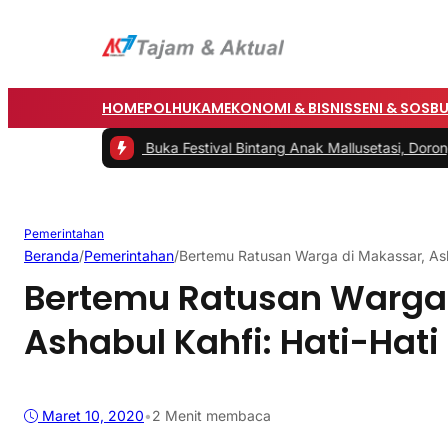
HOME
POLHUKAM
EKONOMI & BISNIS
SENI & SOSB
ati Barru Buka Festival Bintang Anak Mallusetasi, Dorong Generasi
Pemerintahan
Beranda
/
Pemerintahan
/
Bertemu Ratusan Warga di Makassar, Asha
Bertemu Ratusan Warga 
Ashabul Kahfi: Hati-Hati
Maret 10, 2020
•
2 Menit membaca