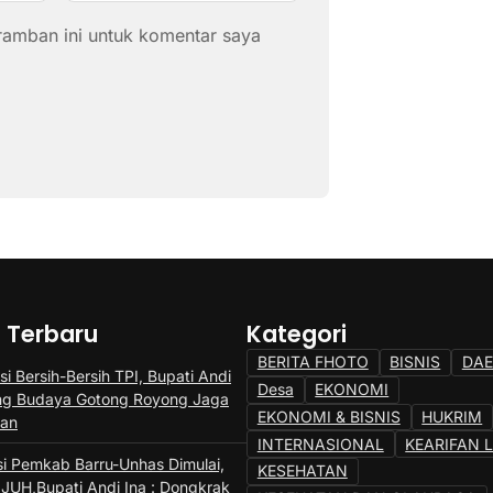
ramban ini untuk komentar saya
a Terbaru
Kategori
BERITA FHOTO
BISNIS
DA
si Bersih-Bersih TPI, Bupati Andi
Desa
EKONOMI
ng Budaya Gotong Royong Jaga
EKONOMI & BISNIS
HUKRIM
gan
INTERNASIONAL
KEARIFAN 
si Pemkab Barru-Unhas Dimulai,
KESEHATAN
JUH,Bupati Andi Ina : Dongkrak