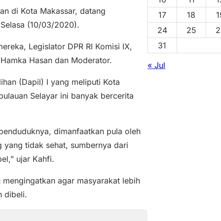
an di Kota Makassar, datang
17
18
1
Selasa (10/03/2020).
24
25
2
31
reka, Legislator DPR RI Komisi IX,
, Hamka Hasan dan Moderator.
« Jul
han (Dapil) I yang meliputi Kota
ulauan Selayar ini banyak bercerita
g penduduknya, dimanfaatkan pula oleh
 yang tidak sehat, sumbernya dari
,” ujar Kahfi.
lu mengingatkan agar masyarakat lebih
 dibeli.