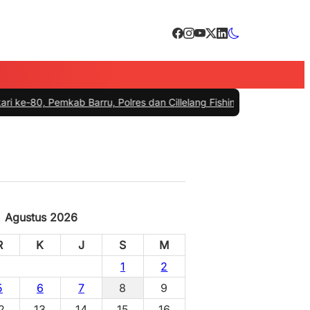
kab Barru, Polres dan Cillelang Fishing Lepas Tukik di Pantai Cille
Agustus 2026
R
K
J
S
M
1
2
5
6
7
8
9
2
13
14
15
16