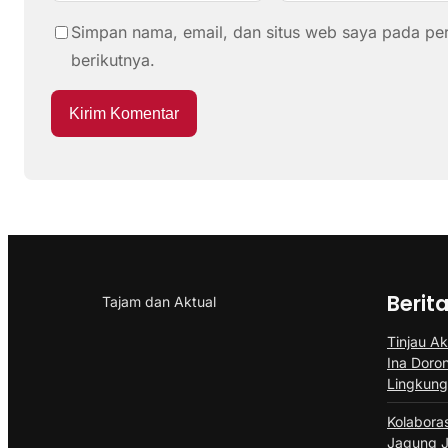
Simpan nama, email, dan situs web saya pada pe
berikutnya.
Berit
Tajam dan Aktual
Tinjau Ak
Ina Doro
Lingkun
Kolabora
Jagung J