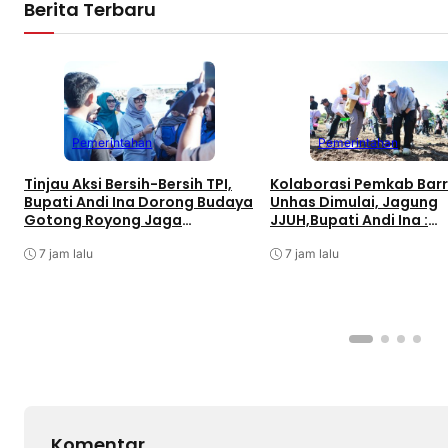
Berita Terbaru
Pemerintahan
Pemerintahan
Tinjau Aksi Bersih-Bersih TPI,
Kolaborasi Pemkab Bar
Bupati Andi Ina Dorong Budaya
Unhas Dimulai, Jagung
Gotong Royong Jaga
JJUH,Bupati Andi Ina :
Lingkungan
Dongkrak Produktivitas
7 jam lalu
7 jam lalu
Komentar