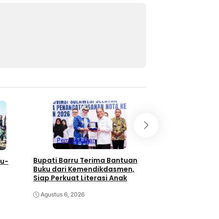
Pemerintahan
Pemerintahan
Bupati Barru Terima Bantuan
ru-
Hadiri Rakor Mente
Buku dari Kemendikdasmen,
Barru Siap Wujud
Siap Perkuat Literasi Anak
Kelola Sampah Be
 Petani
Agustus 6, 2026
Agustus 5, 2026