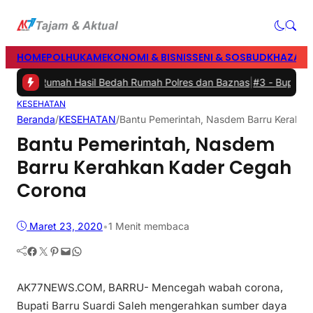
HOME
POLHUKAM
EKONOMI & BISNIS
SENI & SOSBUD
KHAZANA
ikan Rumah Hasil Bedah Rumah Polres dan Baznas
|
#3 -
Bupati Barru
KESEHATAN
Beranda
/
KESEHATAN
/
Bantu Pemerintah, Nasdem Barru Kerahk
Bantu Pemerintah, Nasdem
Barru Kerahkan Kader Cegah
Corona
Maret 23, 2020
•
1 Menit membaca
Facebook
Twitter
Pinterest
Mail
WhatsApp
AK77NEWS.COM, BARRU- Mencegah wabah corona,
Bupati Barru Suardi Saleh mengerahkan sumber daya