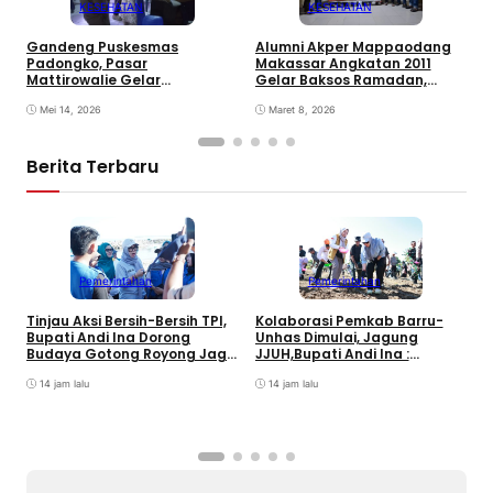
KESEHATAN
KESEHATAN
L
Gandeng Puskesmas
Alumni Akper Mappaodang
J
Padongko, Pasar
Makassar Angkatan 2011
S
Mattirowalie Gelar
Gelar Baksos Ramadan,
Pemeriksaan Kesehatan
Salurkan Sembako untuk
Rutin
Mei 14, 2026
Warga Kurang Mampu di
Maret 8, 2026
Gowa
Berita Terbaru
D
K
S
Pemerintahan
Pemerintahan
J
Tinjau Aksi Bersih-Bersih TPI,
Kolaborasi Pemkab Barru-
Bupati Andi Ina Dorong
Unhas Dimulai, Jagung
Budaya Gotong Royong Jaga
JJUH,Bupati Andi Ina :
Lingkungan
Dongkrak Produktivitas
14 jam lalu
Petani
14 jam lalu