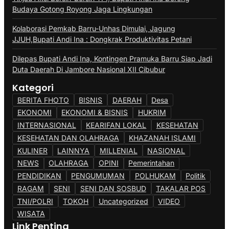
Budaya Gotong Royong Jaga Lingkungan
Kolaborasi Pemkab Barru-Unhas Dimulai, Jagung
JJUH,Bupati Andi Ina : Dongkrak Produktivitas Petani
Dilepas Bupati Andi Ina, Kontingen Pramuka Barru Siap Jadi
Duta Daerah Di Jambore Nasional XII Cibubur
Kategori
BERITA FHOTO
BISNIS
DAERAH
Desa
EKONOMI
EKONOMI & BISNIS
HUKRIM
INTERNASIONAL
KEARIFAN LOKAL
KESEHATAN
KESEHATAN DAN OLAHRAGA
KHAZANAH ISLAMI
KULINER
LAINNYA
MILLENIAL
NASIONAL
NEWS
OLAHRAGA
OPINI
Pemerintahan
PENDIDIKAN
PENGUMUMAN
POLHUKAM
Politik
RAGAM
SENI
SENI DAN SOSBUD
TAKALAR POS
TNI/POLRI
TOKOH
Uncategorized
VIDEO
WISATA
Link Penting