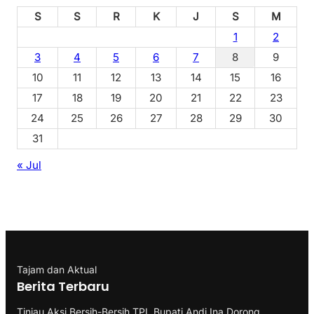
S
S
R
K
J
S
M
1
2
3
4
5
6
7
8
9
10
11
12
13
14
15
16
17
18
19
20
21
22
23
24
25
26
27
28
29
30
31
« Jul
Tajam dan Aktual
Berita Terbaru
Tinjau Aksi Bersih-Bersih TPI, Bupati Andi Ina Dorong