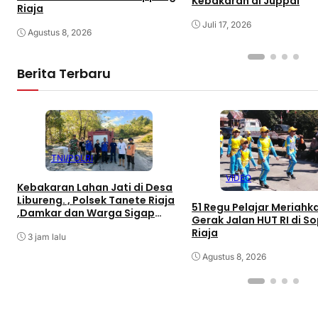
Kebakaran di Juppai
Riaja
Juli 17, 2026
Agustus 8, 2026
Berita Terbaru
TNI/POLRI
VIDEO
Kebakaran Lahan Jati di Desa
Libureng. , Polsek Tanete Riaja
51 Regu Pelajar Meriahk
,Damkar dan Warga Sigap
Gerak Jalan HUT RI di S
Padamkan Api
Riaja
3 jam lalu
Agustus 8, 2026