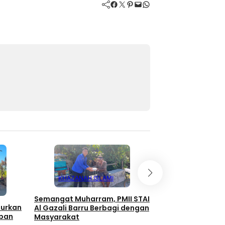
Facebook
Twitter
Pinterest
Mail
WhatsApp
KHAZANAH ISLAMI
KHAZANAH IS
Semangat Muharram, PMII STAI
lurkan
Al Gazali Barru Berbagi dengan
Eratkan Silaturahm
rban
Masyarakat
Ta’lim Mareppan