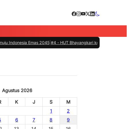
sia Emas 2045
|
#4 -
HUT Bhayangkari ke-80, Pemkab Barru, Polres dan 
Agustus 2026
R
K
J
S
M
1
2
5
6
7
8
9
2
13
14
15
16