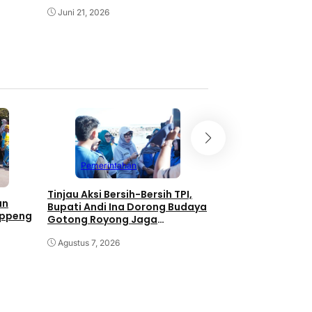
KUA Mallusetasi G
Juni 21, 2026
Pengajian
April 30, 2026
Pemerintahan
Pemerintahan
Tinjau Aksi Bersih-Bersih TPI,
Kolaborasi Pemka
an
Bupati Andi Ina Dorong Budaya
Unhas Dimulai, J
oppeng
Gotong Royong Jaga
JJUH,Bupati Andi I
Lingkungan
Dongkrak Produkti
Agustus 7, 2026
Agustus 7, 2026