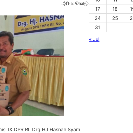
Facebook
Twitter
Pinterest
Mail
WhatsApp
17
18
1
24
25
2
31
« Jul
omisi IX DPR RI Drg HJ Hasnah Syam