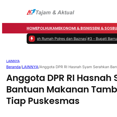
HOME
POLHUKAM
EKONOMI & BISNIS
SENI & SOSB
Hasil Bedah Rumah Polres dan Baznas
|
#3 -
Bupati Barru Buka Festiv
LAINNYA
Beranda
/
LAINNYA
/
Anggota DPR RI Hasnah Syam Serahkan Ban
Anggota DPR RI Hasnah
Bantuan Makanan Tamba
Tiap Puskesmas