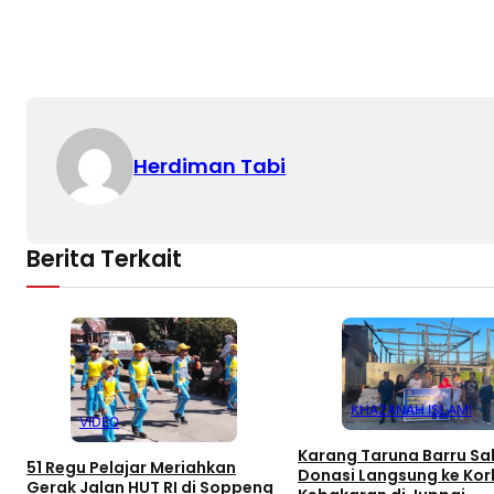
Herdiman Tabi
Berita Terkait
KHAZANAH ISLAMI
VIDEO
Karang Taruna Barru Sa
51 Regu Pelajar Meriahkan
Donasi Langsung ke Ko
Gerak Jalan HUT RI di Soppeng