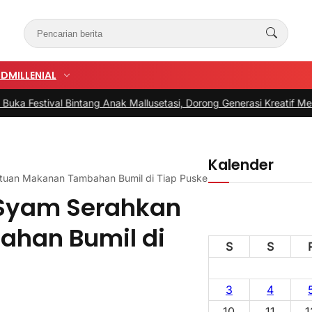
UD
MILLENIAL
al Bintang Anak Mallusetasi, Dorong Generasi Kreatif Menuju Indone
Kalender
tuan Makanan Tambahan Bumil di Tiap Puskesmas
 Syam Serahkan
han Bumil di
S
S
3
4
10
11
1