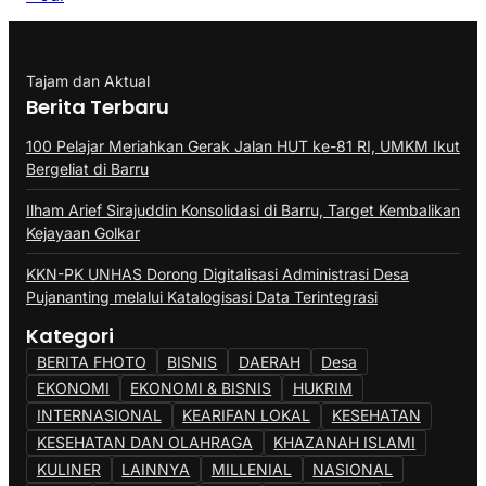
Tajam dan Aktual
Berita Terbaru
100 Pelajar Meriahkan Gerak Jalan HUT ke-81 RI, UMKM Ikut
Bergeliat di Barru
Ilham Arief Sirajuddin Konsolidasi di Barru, Target Kembalikan
Kejayaan Golkar
KKN-PK UNHAS Dorong Digitalisasi Administrasi Desa
Pujananting melalui Katalogisasi Data Terintegrasi
Kategori
BERITA FHOTO
BISNIS
DAERAH
Desa
EKONOMI
EKONOMI & BISNIS
HUKRIM
INTERNASIONAL
KEARIFAN LOKAL
KESEHATAN
KESEHATAN DAN OLAHRAGA
KHAZANAH ISLAMI
KULINER
LAINNYA
MILLENIAL
NASIONAL