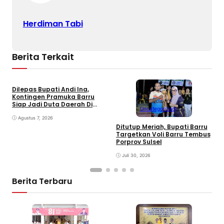
Herdiman Tabi
Berita Terkait
Dilepas Bupati Andi Ina,
Kontingen Pramuka Barru
Siap Jadi Duta Daerah Di
Uncategorized
Jambore Nasional XII Cibubur
Agustus 7, 2026
Ditutup Meriah, Bupati Barru
D
Targetkan Voli Barru Tembus
P
Porprov Sulsel
2
T
Juli 30, 2026
R
Berita Terbaru