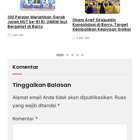
Pemerintahan
Politik
100 Pelajar Meriahkan Gerak
Ilham Arief Sirajuddin
Jalan HUT ke-81 RI, UMKM Ikut
Konsolidasi di Barru, Target
K
Bergeliat di Barru
Kembalikan Kejayaan Golkar
D
P
1 jam lalu
3 jam lalu
K
T
Komentar
Tinggalkan Balasan
Alamat email Anda tidak akan dipublikasikan.
Ruas
yang wajib ditandai
*
Komentar
*