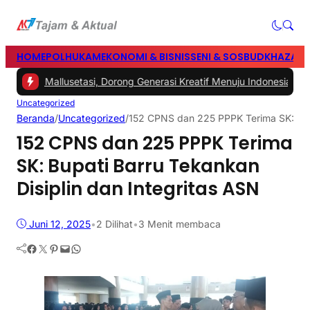
HOME
POLHUKAM
EKONOMI & BISNIS
SENI & SOSBUD
KHAZANA
nak Mallusetasi, Dorong Generasi Kreatif Menuju Indonesia Emas 204
Uncategorized
Beranda
/
Uncategorized
/
152 CPNS dan 225 PPPK Terima SK: Bupa
152 CPNS dan 225 PPPK Terima
SK: Bupati Barru Tekankan
Disiplin dan Integritas ASN
Juni 12, 2025
•
2
Dilihat
•
3 Menit membaca
Facebook
Twitter
Pinterest
Mail
WhatsApp