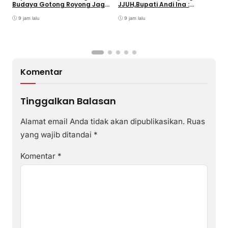
Budaya Gotong Royong Jaga
JJUH,Bupati Andi Ina :
Lingkungan
Dongkrak Produktivitas
9 jam lalu
Petani
9 jam lalu
Komentar
Tinggalkan Balasan
Alamat email Anda tidak akan dipublikasikan.
Ruas
yang wajib ditandai
*
Komentar
*