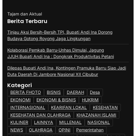
Tajam dan Aktual
Berita Terbaru
Tinjau Aksi Bersih-Bersih TPI, Bupati Andi Ina Dorong
Budaya Gotong Royong Jaga Lingkungan
Kolaborasi Pemkab Barru-Unhas Dimulai, Jagung
JJUH,Bupati Andi Ina : Dongkrak Produktivitas Petani
Dilepas Bupati Andi Ina, Kontingen Pramuka Barru Siap Jadi
Duta Daerah Di Jambore Nasional XII Cibubur
Kategori
BERITA FHOTO
BISNIS
DAERAH
Desa
EKONOMI
EKONOMI & BISNIS
HUKRIM
INTERNASIONAL
KEARIFAN LOKAL
KESEHATAN
KESEHATAN DAN OLAHRAGA
KHAZANAH ISLAMI
KULINER
LAINNYA
MILLENIAL
NASIONAL
NEWS
OLAHRAGA
OPINI
Pemerintahan