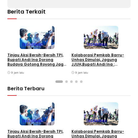
Berita Terkait
Pemerintahan
Pemerintahan
B
Tinjau Aksi Bersih-Bersih TPI,
Kolaborasi Pemkab Barru-
B
Bupati Andi Ina Dorong
Unhas Dimulai, Jagung
S
Budaya Gotong Royong Jaga
JJUH,Bupati Andi Ina :
Lingkungan
Dongkrak Produktivitas
9 jam lalu
Petani
9 jam lalu
Berita Terbaru
D
K
S
Pemerintahan
Pemerintahan
J
Tinjau Aksi Bersih-Bersih TPI,
Kolaborasi Pemkab Barru-
Bupati Andi Ina Dorong
Unhas Dimulai, Jagung