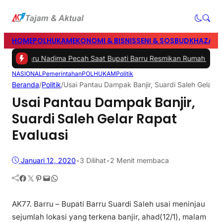
HOME
POLHUKAM
EKONOMI & BISNIS
SENI & SOSBUD
KHAZANA
gis Haru Nadima Pecah Saat Bupati Barru Resmikan Rumah Hasil Be
NASIONAL
Pemerintahan
POLHUKAM
Politik
Beranda
/
Politik
/
Usai Pantau Dampak Banjir, Suardi Saleh Gelar R
Usai Pantau Dampak Banjir,
Suardi Saleh Gelar Rapat
Evaluasi
Januari 12, 2020
•
3
Dilihat
•
2 Menit membaca
Facebook
Twitter
Pinterest
Mail
WhatsApp
AK77. Barru – Bupati Barru Suardi Saleh usai meninjau
sejumlah lokasi yang terkena banjir, ahad(12/1), malam