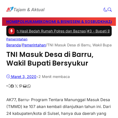
HOME
POLHUKAM
EKONOMI & BISNIS
SENI & SOSBUD
KHAZANA
Rumah Hasil Bedah Rumah Polres dan Baznas
|
#3 -
Bupati Barru Buka
Pemerintahan
Beranda
/
Pemerintahan
/
TNI Masuk Desa di Barru, Wakil Bupati B
TNI Masuk Desa di Barru,
Wakil Bupati Bersyukur
Maret 3, 2020
•
2 Menit membaca
Facebook
Twitter
Pinterest
Mail
WhatsApp
AK77, Barru- Program Tentara Manunggal Masuk Desa
(TMMD) ke 107 akan kembali dilanjutkan tahun ini. Dari
24 kabupaten/kota di Sulsel, hanya dua daerah yang