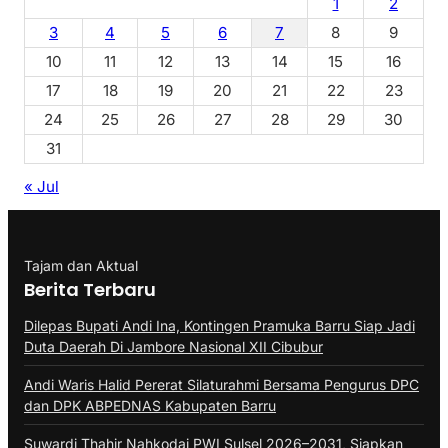
1
2
3
4
5
6
7
8
9
10
11
12
13
14
15
16
17
18
19
20
21
22
23
24
25
26
27
28
29
30
31
« Jul
Tajam dan Aktual
Berita Terbaru
Dilepas Bupati Andi Ina, Kontingen Pramuka Barru Siap Jadi
Duta Daerah Di Jambore Nasional XII Cibubur
Andi Waris Halid Pererat Silaturahmi Bersama Pengurus DPC
dan DPK ABPEDNAS Kabupaten Barru
Suwardi Thahir Nahkodai PWI Sulsel 2026–2031, Siapkan