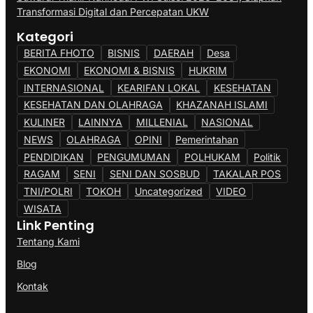
Transformasi Digital dan Percepatan UKW
Kategori
BERITA FHOTO
BISNIS
DAERAH
Desa
EKONOMI
EKONOMI & BISNIS
HUKRIM
INTERNASIONAL
KEARIFAN LOKAL
KESEHATAN
KESEHATAN DAN OLAHRAGA
KHAZANAH ISLAMI
KULINER
LAINNYA
MILLENIAL
NASIONAL
NEWS
OLAHRAGA
OPINI
Pemerintahan
PENDIDIKAN
PENGUMUMAN
POLHUKAM
Politik
RAGAM
SENI
SENI DAN SOSBUD
TAKALAR POS
TNI/POLRI
TOKOH
Uncategorized
VIDEO
WISATA
Link Penting
Tentang Kami
Blog
Kontak