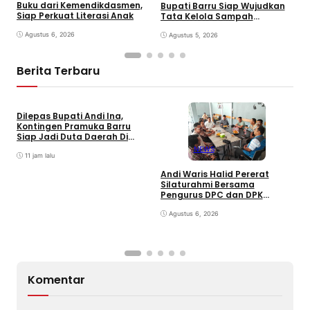
Buku dari Kemendikdasmen,
Bupati Barru Siap Wujudkan
K
Siap Perkuat Literasi Anak
Tata Kelola Sampah
J
Berkelanjutan
J
Agustus 6, 2026
Agustus 5, 2026
Berita Terbaru
Dilepas Bupati Andi Ina,
Kontingen Pramuka Barru
Siap Jadi Duta Daerah Di
Jambore Nasional XII Cibubur
NEWS
11 jam lalu
Andi Waris Halid Pererat
Silaturahmi Bersama
S
Pengurus DPC dan DPK
S
ABPEDNAS Kabupaten Barru
T
Agustus 6, 2026
P
Komentar