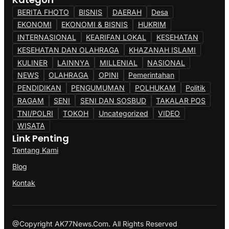
BERITA FHOTO
BISNIS
DAERAH
Desa
EKONOMI
EKONOMI & BISNIS
HUKRIM
INTERNASIONAL
KEARIFAN LOKAL
KESEHATAN
KESEHATAN DAN OLAHRAGA
KHAZANAH ISLAMI
KULINER
LAINNYA
MILLENIAL
NASIONAL
NEWS
OLAHRAGA
OPINI
Pemerintahan
PENDIDIKAN
PENGUMUMAN
POLHUKAM
Politik
RAGAM
SENI
SENI DAN SOSBUD
TAKALAR POS
TNI/POLRI
TOKOH
Uncategorized
VIDEO
WISATA
Link Penting
Tentang Kami
Blog
Kontak
@Copyright AK77News.Com. All Rights Reserved