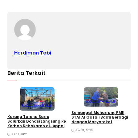
Herdiman Tabi
Berita Terkait
KHAZANAH ISLAMI
KHAZANAH ISLAMI
Semangat Muharram, PMII
Karang Taruna Barru
STAI Al Gazali Barru Berbagi
E
Salurkan Donasi Langsung ke
dengan Masyarakat
T
Korban Kebakaran di Juppai
K
Juni 21, 2026
P
Juli 17, 2026