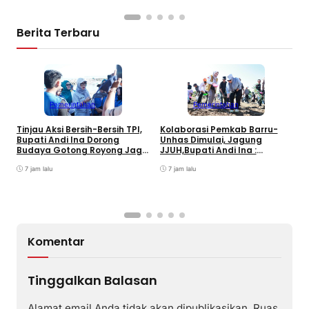
Berita Terbaru
D
K
S
Pemerintahan
Pemerintahan
J
Tinjau Aksi Bersih-Bersih TPI,
Kolaborasi Pemkab Barru-
Bupati Andi Ina Dorong
Unhas Dimulai, Jagung
Budaya Gotong Royong Jaga
JJUH,Bupati Andi Ina :
Lingkungan
Dongkrak Produktivitas
7 jam lalu
Petani
7 jam lalu
Komentar
Tinggalkan Balasan
Alamat email Anda tidak akan dipublikasikan.
Ruas