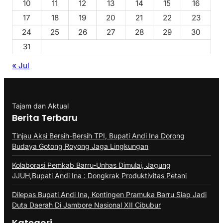
10
11
12
13
14
15
16
17
18
19
20
21
22
23
24
25
26
27
28
29
30
31
« Jul
Tajam dan Aktual
Berita Terbaru
Tinjau Aksi Bersih-Bersih TPI, Bupati Andi Ina Dorong
Budaya Gotong Royong Jaga Lingkungan
Kolaborasi Pemkab Barru-Unhas Dimulai, Jagung
JJUH,Bupati Andi Ina : Dongkrak Produktivitas Petani
Dilepas Bupati Andi Ina, Kontingen Pramuka Barru Siap Jadi
Duta Daerah Di Jambore Nasional XII Cibubur
Kategori