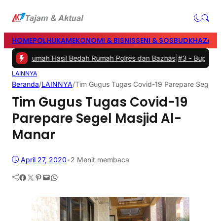
HOME
POLHUKAM
EKONOMI & BISNIS
SENI & SOSBUD
KHAZANA
kan Rumah Hasil Bedah Rumah Polres dan Baznas
|
#3 -
Bupati Barru 
LAINNYA
Beranda
/
LAINNYA
/
Tim Gugus Tugas Covid-19 Parepare Segel M
Tim Gugus Tugas Covid-19
Parepare Segel Masjid Al-
Manar
April 27, 2020
•
2 Menit membaca
Facebook
Twitter
Pinterest
Mail
WhatsApp