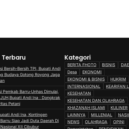
a Terbaru
Kategori
BERITA FHOTO
BISNIS
DA
si Bersih-Bersih TPI, Bupati Andi
Desa
EKONOMI
ng Budaya Gotong Royong Jaga
EKONOMI & BISNIS
HUKRIM
gan
INTERNASIONAL
KEARIFAN 
si Pemkab Barru-Unhas Dimulai,
KESEHATAN
JUH,Bupati Andi Ina : Dongkrak
KESEHATAN DAN OLAHRAGA
itas Petani
KHAZANAH ISLAMI
KULINER
upati Andi Ina, Kontingen
LAINNYA
MILLENIAL
NASI
Barru Siap Jadi Duta Daerah Di
NEWS
OLAHRAGA
OPINI
Nasional XII Cibubur
Pemerintahan
PENDIDIKAN