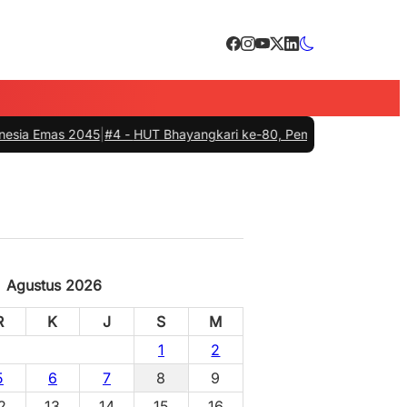
as 2045
|
#4 -
HUT Bhayangkari ke-80, Pemkab Barru, Polres dan Cillela
Agustus 2026
R
K
J
S
M
1
2
5
6
7
8
9
2
13
14
15
16