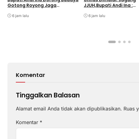
Gotong Royong Jaga
JJUH,Bupati Andi Ina :
Lingkungan
Dongkrak Produktivitas
6 jam lalu
6 jam lalu
Komentar
Tinggalkan Balasan
Alamat email Anda tidak akan dipublikasikan.
Ruas y
Komentar
*