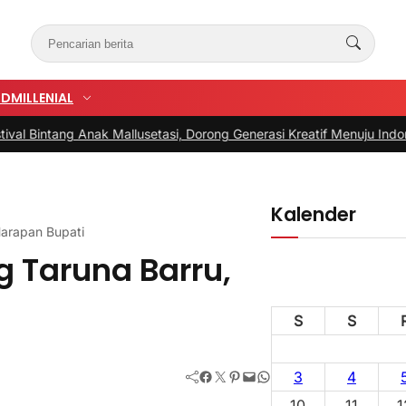
UD
MILLENIAL
ang Anak Mallusetasi, Dorong Generasi Kreatif Menuju Indonesia Em
Kalender
Harapan Bupati
 Taruna Barru,
S
S
Facebook
Twitter
Pinterest
Mail
WhatsApp
3
4
10
11
1