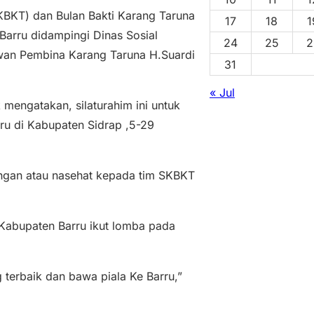
KBKT) dan Bulan Bakti Karang Taruna
17
18
1
Barru didampingi Dinas Sosial
24
25
2
ewan Pembina Karang Taruna H.Suardi
31
« Jul
engatakan, silaturahim ini untuk
u di Kabupaten Sidrap ,5-29
ngan atau nasehat kepada tim SKBKT
Kabupaten Barru ikut lomba pada
erbaik dan bawa piala Ke Barru,”