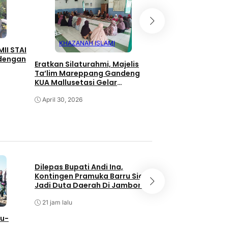
KHAZANAH ISLAMI
KHAZANAH IS
II STAI
 dengan
Eratkan Silaturahmi, Majelis
HALAL BIHALAL JA
Ta’lim Mareppang Gandeng
KAJIAN, MAJELIS 
KUA Mallusetasi Gelar
MALLUSETASI BAN
Pengajian
SOLID DAN ILMIAH
April 30, 2026
April 19, 2026
Dilepas Bupati Andi Ina,
Kontingen Pramuka Barru Siap
Jadi Duta Daerah Di Jambore
Nasional XII Cibubur
21 jam lalu
NEWS
ru-
Andi Waris Halid P