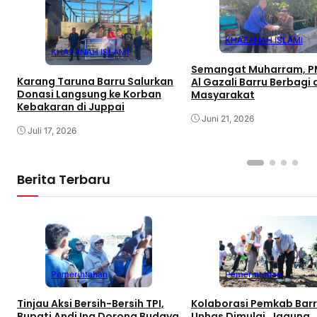
KHAZANAH ISLAMI
KHAZANAH ISLAMI
Semangat Muharram, PM
Karang Taruna Barru Salurkan
Al Gazali Barru Berbagi
Donasi Langsung ke Korban
Masyarakat
Kebakaran di Juppai
Juni 21, 2026
Juli 17, 2026
Berita Terbaru
Pemerintahan
Pemerintahan
Tinjau Aksi Bersih-Bersih TPI,
Kolaborasi Pemkab Bar
Bupati Andi Ina Dorong Budaya
Unhas Dimulai, Jagung