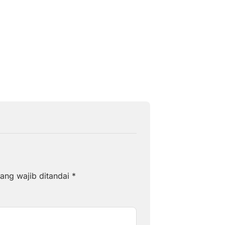
Silaturahmi Bers
DPC dan DPK ABP
 Petani
Kabupaten Barru
Agustus 6, 2026
ang wajib ditandai
*