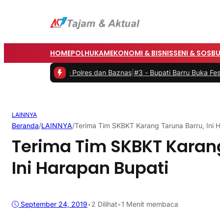
HOME
POLHUKAM
EKONOMI & BISNIS
SENI & SOSB
edah Rumah Polres dan Baznas
|
#3 -
Bupati Barru Buka Festival Bint
LAINNYA
Beranda
/
LAINNYA
/
Terima Tim SKBKT Karang Taruna Barru, Ini 
Terima Tim SKBKT Karang
Ini Harapan Bupati
September 24, 2019
•
2
Dilihat
•
1 Menit membaca