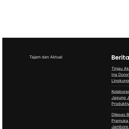
Berit
Tajam dan Aktual
Tinjau Ak
Ina Doro
Lingkun
Kolabora
Jagung J
Produktiv
Dilepas B
Pramuka 
Jambore 