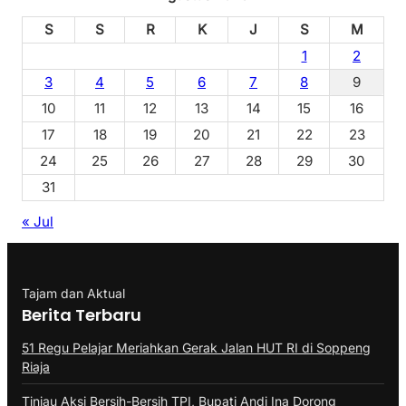
S
S
R
K
J
S
M
1
2
3
4
5
6
7
8
9
10
11
12
13
14
15
16
17
18
19
20
21
22
23
24
25
26
27
28
29
30
31
« Jul
Tajam dan Aktual
Berita Terbaru
51 Regu Pelajar Meriahkan Gerak Jalan HUT RI di Soppeng
Riaja
Tinjau Aksi Bersih-Bersih TPI, Bupati Andi Ina Dorong