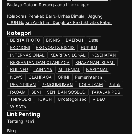
Budaya Gotong Royong Jaga Lingkungan
Kolaborasi Pemkab Barru-Unhas Dimulai, Jagung
JJUH,Bupati Andi Ina : Dongkrak Produktivitas Petani
Kategori
BERITA FHOTO
BISNIS
DAERAH
Desa
EKONOMI
EKONOMI & BISNIS
HUKRIM
INTERNASIONAL
KEARIFAN LOKAL
KESEHATAN
KESEHATAN DAN OLAHRAGA
KHAZANAH ISLAMI
KULINER
LAINNYA
MILLENIAL
NASIONAL
NEWS
OLAHRAGA
OPINI
Pemerintahan
PENDIDIKAN
PENGUMUMAN
POLHUKAM
Politik
RAGAM
SENI
SENI DAN SOSBUD
TAKALAR POS
TNI/POLRI
TOKOH
Uncategorized
VIDEO
WISATA
Link Penting
Tentang Kami
Blog