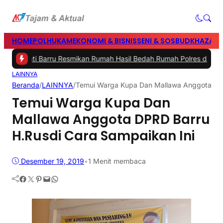
HOME
POLHUKAM
EKONOMI & BISNIS
SENI & SOSBUD
KHAZANA
Bupati Barru Resmikan Rumah Hasil Bedah Rumah Polres dan Baznas
LAINNYA
Beranda
/
LAINNYA
/
Temui Warga Kupa Dan Mallawa Anggota DPR
Temui Warga Kupa Dan
Mallawa Anggota DPRD Barru
H.Rusdi Cara Sampaikan Ini
Desember 19, 2019
•
1 Menit membaca
Facebook
Twitter
Pinterest
Mail
WhatsApp