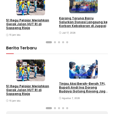
KHAZANAH ISLAMI
VIDEO
S
Karang Taruna Barru
S
51 Regu Pelajar Meriahkan
Salurkan Donasi Langsung ke
d
Gerak Jalan HUT RI di
Korban Kebakaran di Juppai
Soppeng Riaja
Juli 17, 2026
15 jam lalu
Berita Terbaru
Pemerintahan
VIDEO
Tinjau Aksi Bersih-Bersih TPI,
K
51 Regu Pelajar Meriahkan
Bupati Andi Ina Dorong
U
Gerak Jalan HUT RI di
Budaya Gotong Royong Jaga
J
Soppeng Riaja
Lingkungan
D
Agustus 7, 2026
P
15 jam lalu