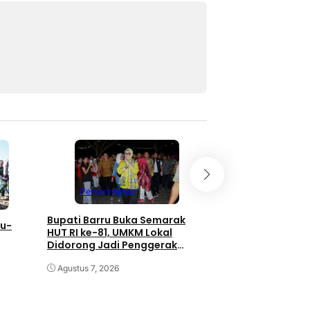
Pemerintahan
Pemerintahan
Bupati Barru Buka Semarak
Bupati Barru Ter
ru-
HUT RI ke-81, UMKM Lokal
Buku dari Kemend
Didorong Jadi Penggerak
Siap Perkuat Liter
Ekonomi
 Petani
Agustus 7, 2026
Agustus 6, 2026