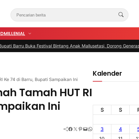
UD
MILLENIAL
u Buka Festival Bintang Anak Mallusetasi, Dorong Generasi Kreatif 
Kalender
 Ke 74 di Barru, Bupati Sampaikan Ini
mah Tamah HUT RI
ampaikan Ini
S
S
Facebook
Twitter
Pinterest
Mail
WhatsApp
3
4
10
11
1