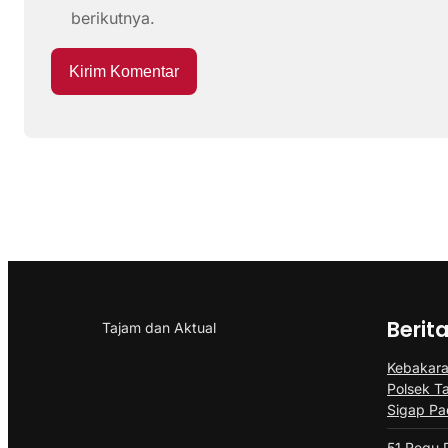
berikutnya.
Berit
Tajam dan Aktual
Kebakaran
Polsek T
Sigap P
51 Regu 