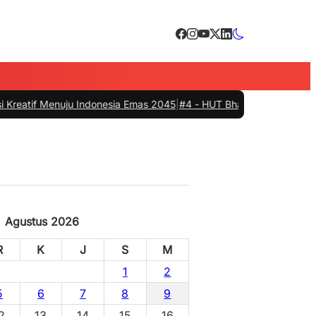
Menuju Indonesia Emas 2045
|
#4 -
HUT Bhayangkari ke-80, Pemkab Barru
Agustus 2026
R
K
J
S
M
1
2
5
6
7
8
9
2
13
14
15
16