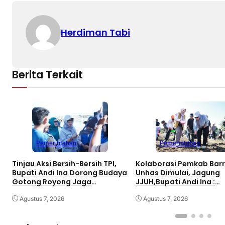
Herdiman Tabi
Berita Terkait
Pemerintahan
Pemerintahan
Tinjau Aksi Bersih-Bersih TPI,
Kolaborasi Pemkab Bar
Bupati Andi Ina Dorong Budaya
Unhas Dimulai, Jagung
Gotong Royong Jaga
JJUH,Bupati Andi Ina :
Lingkungan
Dongkrak Produktivitas
Agustus 7, 2026
Agustus 7, 2026