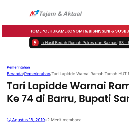
HOME
POLHUKAM
EKONOMI & BISNIS
SENI & SOSB
mikan Rumah Hasil Bedah Rumah Polres dan Baznas
|
#3 -
Bupati Barr
Pemerintahan
Beranda
/
Pemerintahan
/
Tari Lapidde Warnai Ramah Tamah HUT RI
Tari Lapidde Warnai Ra
Ke 74 di Barru, Bupati S
Agustus 18, 2019
•
2 Menit membaca