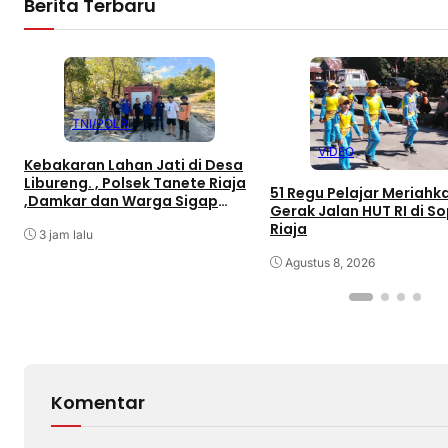
Berita Terbaru
TNI/POLRI
VIDEO
Kebakaran Lahan Jati di Desa
Libureng. , Polsek Tanete Riaja
51 Regu Pelajar Meriahk
,Damkar dan Warga Sigap
Gerak Jalan HUT RI di S
Padamkan Api
Riaja
3 jam lalu
Agustus 8, 2026
Komentar