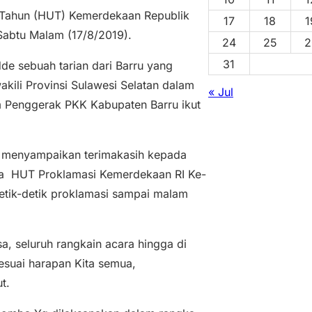
 Tahun (HUT) Kemerdekaan Republik
17
18
1
 Sabtu Malam (17/8/2019).
24
25
2
31
dde sebuah tarian dari Barru yang
akili Provinsi Sulawesi Selatan dalam
« Jul
Tim Penggerak PKK Kabupaten Barru ikut
a menyampaikan terimakasih kepada
ara HUT Proklamasi Kemerdekaan RI Ke-
detik-detik proklamasi sampai malam
, seluruh rangkain acara hingga di
esuai harapan Kita semua,
t.