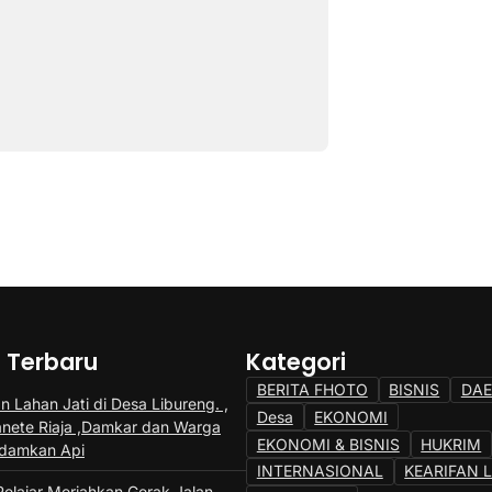
a Terbaru
Kategori
BERITA FHOTO
BISNIS
DA
 Lahan Jati di Desa Libureng. ,
Desa
EKONOMI
anete Riaja ,Damkar dan Warga
EKONOMI & BISNIS
HUKRIM
adamkan Api
INTERNASIONAL
KEARIFAN 
Pelajar Meriahkan Gerak Jalan