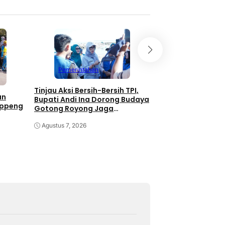
Pemerintahan
Pemerintahan
Tinjau Aksi Bersih-Bersih TPI,
Kolaborasi Pemka
an
Bupati Andi Ina Dorong Budaya
Unhas Dimulai, J
oppeng
Gotong Royong Jaga
JJUH,Bupati Andi I
Lingkungan
Dongkrak Produkti
Agustus 7, 2026
Agustus 7, 2026