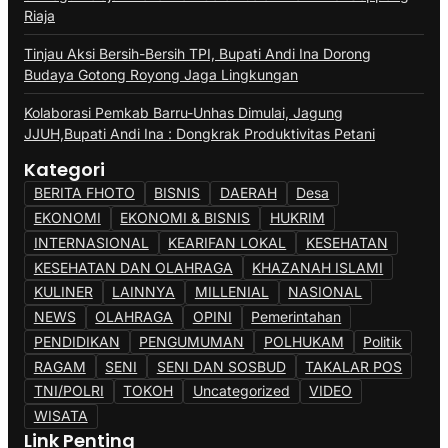
Riaja
Tinjau Aksi Bersih-Bersih TPI, Bupati Andi Ina Dorong
Budaya Gotong Royong Jaga Lingkungan
Kolaborasi Pemkab Barru-Unhas Dimulai, Jagung
JJUH,Bupati Andi Ina : Dongkrak Produktivitas Petani
Kategori
BERITA FHOTO
BISNIS
DAERAH
Desa
EKONOMI
EKONOMI & BISNIS
HUKRIM
INTERNASIONAL
KEARIFAN LOKAL
KESEHATAN
KESEHATAN DAN OLAHRAGA
KHAZANAH ISLAMI
KULINER
LAINNYA
MILLENIAL
NASIONAL
NEWS
OLAHRAGA
OPINI
Pemerintahan
PENDIDIKAN
PENGUMUMAN
POLHUKAM
Politik
RAGAM
SENI
SENI DAN SOSBUD
TAKALAR POS
TNI/POLRI
TOKOH
Uncategorized
VIDEO
WISATA
Link Penting