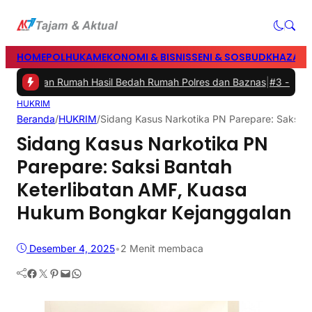
HOME
POLHUKAM
EKONOMI & BISNIS
SENI & SOSBUD
KHAZANA
mikan Rumah Hasil Bedah Rumah Polres dan Baznas
|
#3 -
Bupati Barr
HUKRIM
Beranda
/
HUKRIM
/
Sidang Kasus Narkotika PN Parepare: Saksi 
Sidang Kasus Narkotika PN
Parepare: Saksi Bantah
Keterlibatan AMF, Kuasa
Hukum Bongkar Kejanggalan
Desember 4, 2025
•
2 Menit membaca
Facebook
Twitter
Pinterest
Mail
WhatsApp