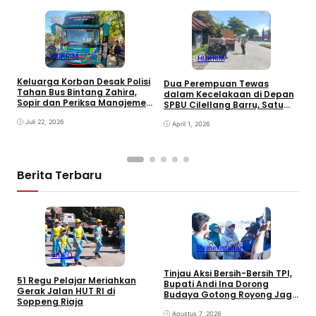
HUKRIM
HUKRIM
P
Keluarga Korban Desak Polisi
Dua Perempuan Tewas
A
Tahan Bus Bintang Zahira,
dalam Kecelakaan di Depan
K
Sopir dan Periksa Manajemen
SPBU Cilellang Barru, Satu
D
PO
Kendaraan Kabur
Juli 22, 2026
April 1, 2026
Berita Terbaru
Pemerintahan
VIDEO
Tinjau Aksi Bersih-Bersih TPI,
K
51 Regu Pelajar Meriahkan
Bupati Andi Ina Dorong
U
Gerak Jalan HUT RI di
Budaya Gotong Royong Jaga
J
Soppeng Riaja
Lingkungan
D
Agustus 7, 2026
P