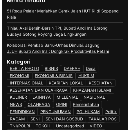
Berita Terbaru
51 Regu Pelajar Meriahkan Gerak Jalan HUT RI di Soppeng
Riaja
Tinjau Aksi Bersih-Bersih TPI, Bupati Andi Ina Dorong
Budaya Gotong Royong Jaga Lingkungan
Kolaborasi Pemkab Barru-Unhas Dimulai, Jagung
JJUH,Bupati Andi Ina : Dongkrak Produktivitas Petani
Kategori
BERITA FHOTO
BISNIS
DAERAH
Desa
EKONOMI
EKONOMI & BISNIS
HUKRIM
INTERNASIONAL
KEARIFAN LOKAL
KESEHATAN
KESEHATAN DAN OLAHRAGA
KHAZANAH ISLAMI
KULINER
LAINNYA
MILLENIAL
NASIONAL
NEWS
OLAHRAGA
OPINI
Pemerintahan
PENDIDIKAN
PENGUMUMAN
POLHUKAM
Politik
RAGAM
SENI
SENI DAN SOSBUD
TAKALAR POS
TNI/POLRI
TOKOH
Uncategorized
VIDEO