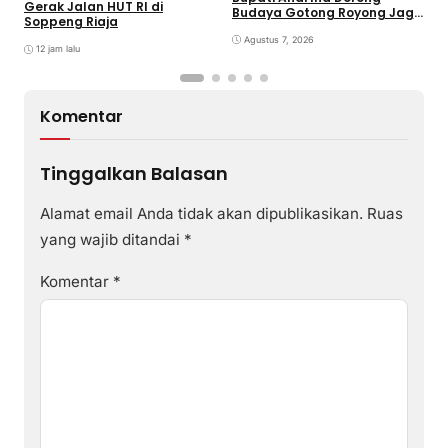
Gerak Jalan HUT RI di
Budaya Gotong Royong Jaga
J
Soppeng Riaja
Lingkungan
D
Agustus 7, 2026
P
12 jam lalu
Komentar
Tinggalkan Balasan
Alamat email Anda tidak akan dipublikasikan.
Ruas
yang wajib ditandai
*
Komentar
*