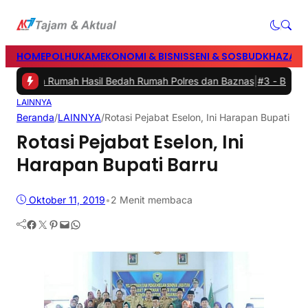
HOME
POLHUKAM
EKONOMI & BISNIS
SENI & SOSBUD
KHAZANA
mikan Rumah Hasil Bedah Rumah Polres dan Baznas
|
#3 -
Bupati Barr
LAINNYA
Beranda
/
LAINNYA
/
Rotasi Pejabat Eselon, Ini Harapan Bupati Bar
Rotasi Pejabat Eselon, Ini
Harapan Bupati Barru
Oktober 11, 2019
•
2 Menit membaca
Facebook
Twitter
Pinterest
Mail
WhatsApp