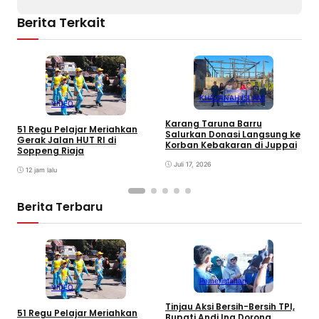
Berita Terkait
KHAZANAH ISLAMI
VIDEO
S
Karang Taruna Barru
S
51 Regu Pelajar Meriahkan
Salurkan Donasi Langsung ke
d
Gerak Jalan HUT RI di
Korban Kebakaran di Juppai
Soppeng Riaja
Juli 17, 2026
12 jam lalu
Berita Terbaru
Pemerintahan
VIDEO
Tinjau Aksi Bersih-Bersih TPI,
K
51 Regu Pelajar Meriahkan
Bupati Andi Ina Dorong
U