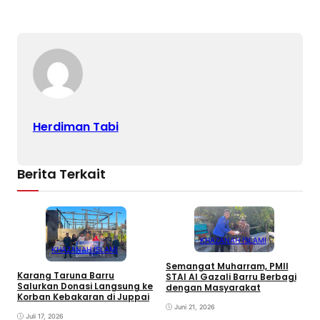
Herdiman Tabi
Berita Terkait
KHAZANAH ISLAMI
KHAZANAH ISLAMI
Semangat Muharram, PMII
Karang Taruna Barru
STAI Al Gazali Barru Berbagi
E
Salurkan Donasi Langsung ke
dengan Masyarakat
T
Korban Kebakaran di Juppai
K
Juni 21, 2026
P
Juli 17, 2026