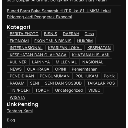
Bupati Barru Buka Semarak HUT RI ke-81, UMKM Lokal
Didorong Jadi Penggerak Ekonomi
Kategori
BERITA FHOTO
BISNIS
DAERAH
Desa
EKONOMI
EKONOMI & BISNIS
HUKRIM
INTERNASIONAL
KEARIFAN LOKAL
KESEHATAN
KESEHATAN DAN OLAHRAGA
KHAZANAH ISLAMI
KULINER
LAINNYA
MILLENIAL
NASIONAL
NEWS
OLAHRAGA
OPINI
Pemerintahan
PENDIDIKAN
PENGUMUMAN
POLHUKAM
Politik
RAGAM
SENI
SENI DAN SOSBUD
TAKALAR POS
TNI/POLRI
TOKOH
Uncategorized
VIDEO
WISATA
Link Penting
Tentang Kami
Blog