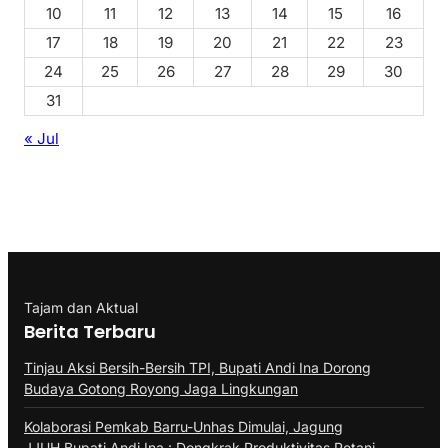
10
11
12
13
14
15
16
17
18
19
20
21
22
23
24
25
26
27
28
29
30
31
« Jul
Tajam dan Aktual
Berita Terbaru
Tinjau Aksi Bersih-Bersih TPI, Bupati Andi Ina Dorong
Budaya Gotong Royong Jaga Lingkungan
Kolaborasi Pemkab Barru-Unhas Dimulai, Jagung
JJUH,Bupati Andi Ina : Dongkrak Produktivitas Petani