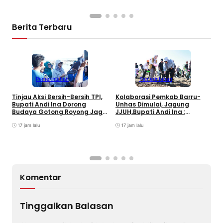
Berita Terbaru
Pemerintahan
Pemerintahan
B
Tinjau Aksi Bersih-Bersih TPI,
Kolaborasi Pemkab Barru-
H
Bupati Andi Ina Dorong
Unhas Dimulai, Jagung
D
Budaya Gotong Royong Jaga
JJUH,Bupati Andi Ina :
E
Lingkungan
Dongkrak Produktivitas
17 jam lalu
Petani
17 jam lalu
Komentar
Tinggalkan Balasan