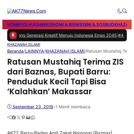
HOME
POLHUKAM
EKONOMI & BISNIS
SENI & SOSBUD
KHAZANA
i, Dorong Generasi Kreatif Menuju Indonesia Emas 2045
|
#4 -
HUT Bha
KHAZANAH ISLAMI
Beranda
/
LAINNYA
/
KHAZANAH ISLAMI
/
Ratusan Mustahiq Terima
Ratusan Mustahiq Terima ZIS
dari Baznas, Bupati Barru:
Penduduk Kecil Tapi Bisa
‘Kalahkan’ Makassar
September 23, 2019
•
1 Menit membaca
Facebook
Twitter
Pinterest
Mail
WhatsApp
AK77, Barru-Badan Amil Zakat Nasional (Baznas)