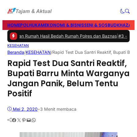
HOME
POLHUKAM
EKONOMI & BISNIS
SENI & SOSBUD
KHAZANA
mikan Rumah Hasil Bedah Rumah Polres dan Baznas
|
#3 -
Bupati Bar
KESEHATAN
Beranda
/
KESEHATAN
/
Rapid Test Dua Santri Reaktif, Bupati Bar
Rapid Test Dua Santri Reaktif,
Bupati Barru Minta Warganya
Jangan Panik, Belum Tentu
Positif
Mei 2, 2020
•
3 Menit membaca
Facebook
Twitter
Pinterest
Mail
WhatsApp