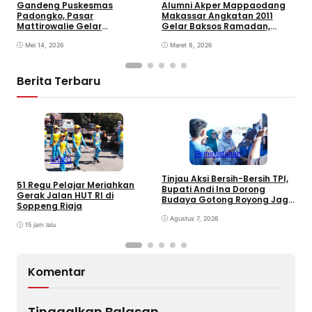
L
Gandeng Puskesmas
Alumni Akper Mappaodang
J
Padongko, Pasar
Makassar Angkatan 2011
S
Mattirowalie Gelar
Gelar Baksos Ramadan,
Pemeriksaan Kesehatan
Salurkan Sembako untuk
Rutin
Mei 14, 2026
Warga Kurang Mampu di
Maret 8, 2026
Gowa
Berita Terbaru
Pemerintahan
VIDEO
Tinjau Aksi Bersih-Bersih TPI,
K
51 Regu Pelajar Meriahkan
Bupati Andi Ina Dorong
U
Gerak Jalan HUT RI di
Budaya Gotong Royong Jaga
J
Soppeng Riaja
Lingkungan
D
Agustus 7, 2026
P
15 jam lalu
Komentar
Tinggalkan Balasan