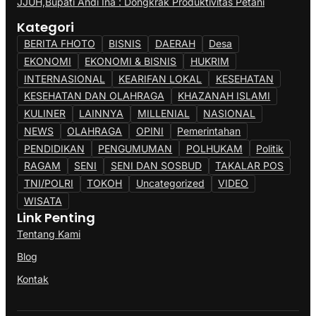
JJUH,Bupati Andi Ina : Dongkrak Produktivitas Petani
Kategori
BERITA FHOTO
BISNIS
DAERAH
Desa
EKONOMI
EKONOMI & BISNIS
HUKRIM
INTERNASIONAL
KEARIFAN LOKAL
KESEHATAN
KESEHATAN DAN OLAHRAGA
KHAZANAH ISLAMI
KULINER
LAINNYA
MILLENIAL
NASIONAL
NEWS
OLAHRAGA
OPINI
Pemerintahan
PENDIDIKAN
PENGUMUMAN
POLHUKAM
Politik
RAGAM
SENI
SENI DAN SOSBUD
TAKALAR POS
TNI/POLRI
TOKOH
Uncategorized
VIDEO
WISATA
Link Penting
Tentang Kami
Blog
Kontak