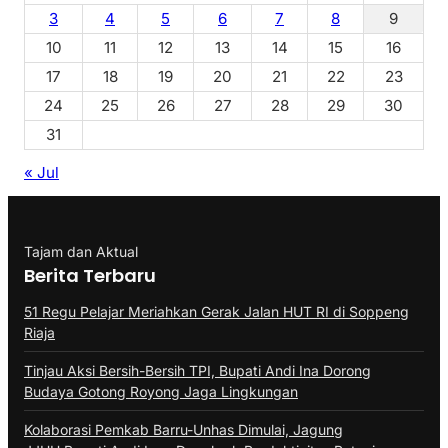
3
4
5
6
7
8
9
10
11
12
13
14
15
16
17
18
19
20
21
22
23
24
25
26
27
28
29
30
31
« Jul
Tajam dan Aktual
Berita Terbaru
51 Regu Pelajar Meriahkan Gerak Jalan HUT RI di Soppeng
Riaja
Tinjau Aksi Bersih-Bersih TPI, Bupati Andi Ina Dorong
Budaya Gotong Royong Jaga Lingkungan
Kolaborasi Pemkab Barru-Unhas Dimulai, Jagung