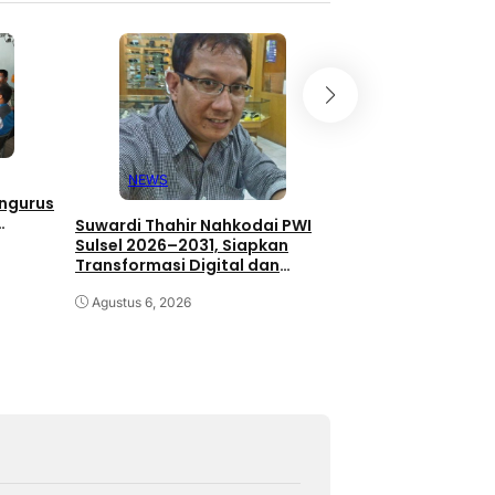
Pemerintahan
Bupati Barru Ter
NEWS
Buku dari Kemend
engurus
Siap Perkuat Liter
Suwardi Thahir Nahkodai PWI
Sulsel 2026–2031, Siapkan
Agustus 6, 2026
Transformasi Digital dan
Percepatan UKW
Agustus 6, 2026