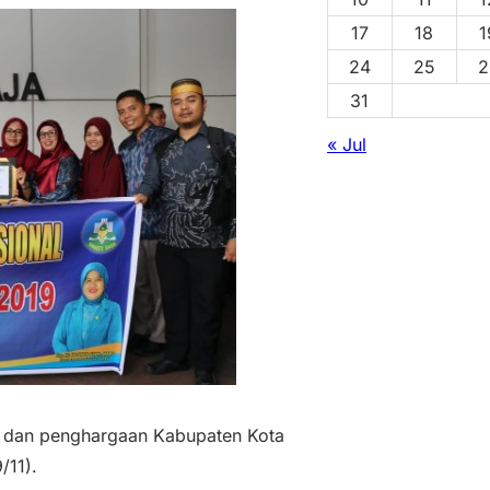
17
18
1
24
25
2
31
« Jul
la dan penghargaan Kabupaten Kota
/11).