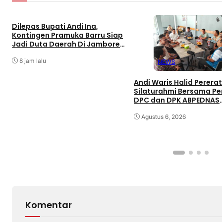
Dilepas Bupati Andi Ina,
Kontingen Pramuka Barru Siap
Jadi Duta Daerah Di Jambore
Nasional XII Cibubur
8 jam lalu
NEWS
Andi Waris Halid Pererat
Silaturahmi Bersama P
DPC dan DPK ABPEDNAS
Kabupaten Barru
Agustus 6, 2026
Komentar