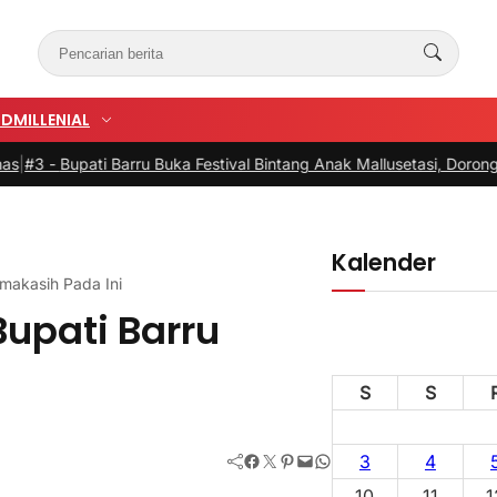
UD
MILLENIAL
arru Buka Festival Bintang Anak Mallusetasi, Dorong Generasi Kreat
Kalender
makasih Pada Ini
upati Barru
S
S
Facebook
Twitter
Pinterest
Mail
WhatsApp
3
4
10
11
1