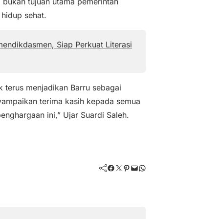
i bukan tujuan utama pemerintah
hidup sehat.
mendikdasmen, Siap Perkuat Literasi
k terus menjadikan Barru sebagai
nyampaikan terima kasih kepada semua
nghargaan ini,” Ujar Suardi Saleh.
Facebook
Twitter
Pinterest
Mail
WhatsApp