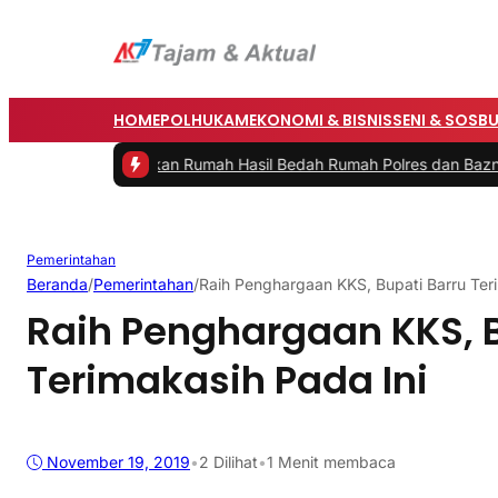
HOME
POLHUKAM
EKONOMI & BISNIS
SENI & SOSB
Resmikan Rumah Hasil Bedah Rumah Polres dan Baznas
|
#3 -
Bupati B
Pemerintahan
Beranda
/
Pemerintahan
/
Raih Penghargaan KKS, Bupati Barru Teri
Raih Penghargaan KKS, B
Terimakasih Pada Ini
November 19, 2019
•
2
Dilihat
•
1 Menit membaca