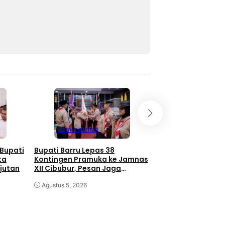
Pemerintahan
Pemerintahan
 Bupati
Bupati Barru Lepas 38
Bhayangkara Off 
ta
Kontingen Pramuka ke Jamnas
Seri V Singgah di 
jutan
XII Cibubur, Pesan Jaga
Andi Ina Siap Pro
Kekompakan
Lappa Laona Lewa
Agustus 5, 2026
Nasional
Agustus 5, 2026