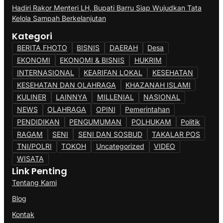
Hadiri Rakor Menteri LH, Bupati Barru Siap Wujudkan Tata
Kelola Sampah Berkelanjutan
Kategori
BERITA FHOTO
BISNIS
DAERAH
Desa
EKONOMI
EKONOMI & BISNIS
HUKRIM
INTERNASIONAL
KEARIFAN LOKAL
KESEHATAN
KESEHATAN DAN OLAHRAGA
KHAZANAH ISLAMI
KULINER
LAINNYA
MILLENIAL
NASIONAL
NEWS
OLAHRAGA
OPINI
Pemerintahan
PENDIDIKAN
PENGUMUMAN
POLHUKAM
Politik
RAGAM
SENI
SENI DAN SOSBUD
TAKALAR POS
TNI/POLRI
TOKOH
Uncategorized
VIDEO
WISATA
Link Penting
Tentang Kami
Blog
Kontak