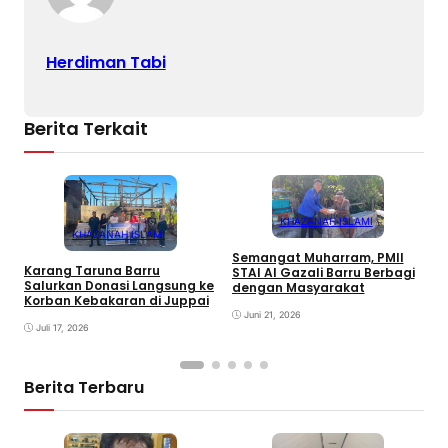
Herdiman Tabi
Berita Terkait
KHAZANAH ISLAMI
KHAZANAH ISLAMI
Semangat Muharram, PMII
Karang Taruna Barru
STAI Al Gazali Barru Berbagi
E
Salurkan Donasi Langsung ke
dengan Masyarakat
T
Korban Kebakaran di Juppai
K
Juni 21, 2026
P
Juli 17, 2026
Berita Terbaru