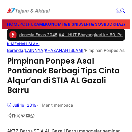
HOME
POLHUKAM
EKONOMI & BISNIS
SENI & SOSBUD
KHAZANA
enuju Indonesia Emas 2045
|
#4 -
HUT Bhayangkari ke-80, Pemkab Barru,
KHAZANAH ISLAMI
Beranda
/
LAINNYA
/
KHAZANAH ISLAMI
/
Pimpinan Ponpes Asal Po
Pimpinan Ponpes Asal
Pontianak Berbagi Tips Cinta
Alqur’an di STIA AL Gazali
Barru
Juli 19, 2019
•
1 Menit membaca
Facebook
Twitter
Pinterest
Mail
WhatsApp
AK77, Barru-STIA AL Gazali Barru menggelar seminar