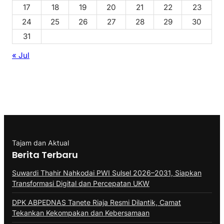
17
18
19
20
21
22
23
24
25
26
27
28
29
30
31
« Jul
Tajam dan Aktual
Berita Terbaru
Suwardi Thahir Nahkodai PWI Sulsel 2026–2031, Siapkan
Transformasi Digital dan Percepatan UKW
DPK ABPEDNAS Tanete Riaja Resmi Dilantik, Camat
Tekankan Kekompakan dan Kebersamaan