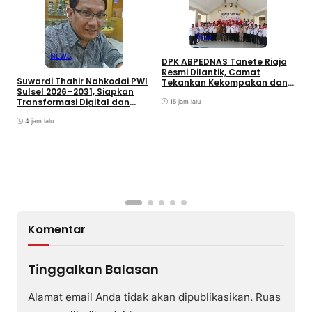
Desa
H
NEWS
DPK ABPEDNAS Tanete Riaja
B
Resmi Dilantik, Camat
T
Suwardi Thahir Nahkodai PWI
Tekankan Kekompakan dan
B
Sulsel 2026–2031, Siapkan
Kebersamaan
Transformasi Digital dan
15 jam lalu
Percepatan UKW
4 jam lalu
Komentar
Tinggalkan Balasan
Alamat email Anda tidak akan dipublikasikan.
Ruas