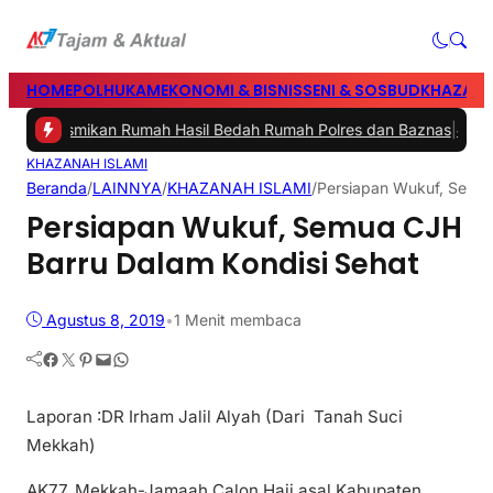
HOME
POLHUKAM
EKONOMI & BISNIS
SENI & SOSBUD
KHAZANA
ru Resmikan Rumah Hasil Bedah Rumah Polres dan Baznas
|
#3 -
Bupa
KHAZANAH ISLAMI
Beranda
/
LAINNYA
/
KHAZANAH ISLAMI
/
Persiapan Wukuf, Semua
Persiapan Wukuf, Semua CJH
Barru Dalam Kondisi Sehat
Agustus 8, 2019
•
1 Menit membaca
Facebook
Twitter
Pinterest
Mail
WhatsApp
Laporan :DR Irham Jalil Alyah (Dari Tanah Suci
Mekkah)
AK77, Mekkah-Jamaah Calon Haji asal Kabupaten