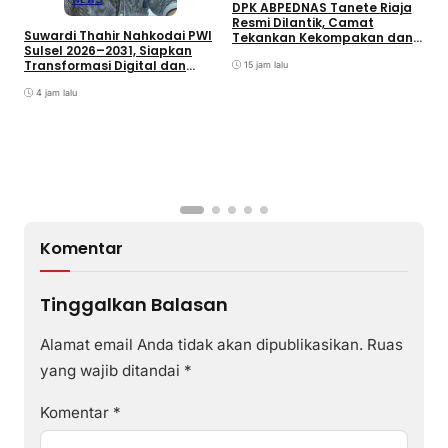
DPK ABPEDNAS Tanete Riaja
B
Resmi Dilantik, Camat
T
Suwardi Thahir Nahkodai PWI
Tekankan Kekompakan dan
B
Sulsel 2026–2031, Siapkan
Kebersamaan
Transformasi Digital dan
15 jam lalu
Percepatan UKW
4 jam lalu
Komentar
Tinggalkan Balasan
Alamat email Anda tidak akan dipublikasikan.
Ruas
yang wajib ditandai
*
Komentar
*