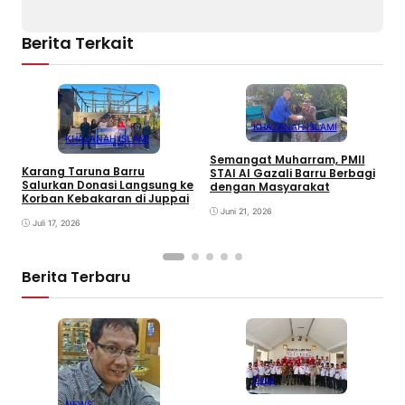
Berita Terkait
KHAZANAH ISLAMI
KHAZANAH ISLAMI
Semangat Muharram, PMII
Karang Taruna Barru
STAI Al Gazali Barru Berbagi
E
Salurkan Donasi Langsung ke
dengan Masyarakat
T
Korban Kebakaran di Juppai
K
Juni 21, 2026
P
Juli 17, 2026
Berita Terbaru
Desa
H
NEWS