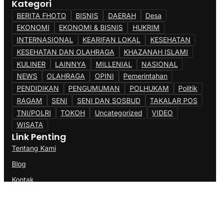
Kategori
BERITA FHOTO
BISNIS
DAERAH
Desa
EKONOMI
EKONOMI & BISNIS
HUKRIM
INTERNASIONAL
KEARIFAN LOKAL
KESEHATAN
KESEHATAN DAN OLAHRAGA
KHAZANAH ISLAMI
KULINER
LAINNYA
MILLENIAL
NASIONAL
NEWS
OLAHRAGA
OPINI
Pemerintahan
PENDIDIKAN
PENGUMUMAN
POLHUKAM
Politik
RAGAM
SENI
SENI DAN SOSBUD
TAKALAR POS
TNI/POLRI
TOKOH
Uncategorized
VIDEO
WISATA
Link Penting
Tentang Kami
Blog
Kontak
@Copyright AK77News.Com. All Rights Reserved