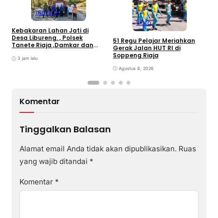
TNI/POLRI
VIDEO
Kebakaran Lahan Jati di
T
Desa Libureng. , Polsek
51 Regu Pelajar Meriahkan
B
Tanete Riaja ,Damkar dan
Gerak Jalan HUT RI di
B
Warga Sigap Padamkan Api
Soppeng Riaja
L
3 jam lalu
Agustus 8, 2026
Komentar
Tinggalkan Balasan
Alamat email Anda tidak akan dipublikasikan.
Ruas
yang wajib ditandai
*
Komentar
*