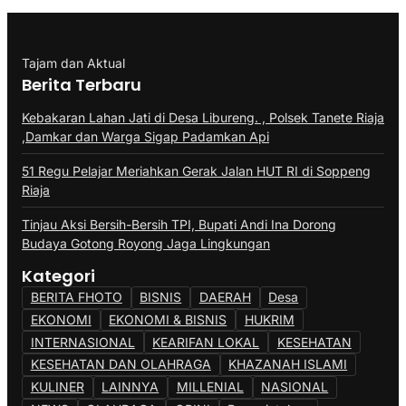
Tajam dan Aktual
Berita Terbaru
Kebakaran Lahan Jati di Desa Libureng. , Polsek Tanete Riaja
,Damkar dan Warga Sigap Padamkan Api
51 Regu Pelajar Meriahkan Gerak Jalan HUT RI di Soppeng
Riaja
Tinjau Aksi Bersih-Bersih TPI, Bupati Andi Ina Dorong
Budaya Gotong Royong Jaga Lingkungan
Kategori
BERITA FHOTO
BISNIS
DAERAH
Desa
EKONOMI
EKONOMI & BISNIS
HUKRIM
INTERNASIONAL
KEARIFAN LOKAL
KESEHATAN
KESEHATAN DAN OLAHRAGA
KHAZANAH ISLAMI
KULINER
LAINNYA
MILLENIAL
NASIONAL