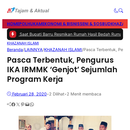
HOME
POLHUKAM
EKONOMI & BISNIS
SENI & SOSBUD
KHAZANA
ah Saat Bupati Barru Resmikan Rumah Hasil Bedah Rumah Polres da
KHAZANAH ISLAMI
Beranda
/
LAINNYA
/
KHAZANAH ISLAMI
/
Pasca Terbentuk, Pengu
Pasca Terbentuk, Pengurus
IKA IRMMK ‘Genjot’ Sejumlah
Program Kerja
Februari 28, 2020
•
2
Dilihat
•
2 Menit membaca
Facebook
Twitter
Pinterest
Mail
WhatsApp