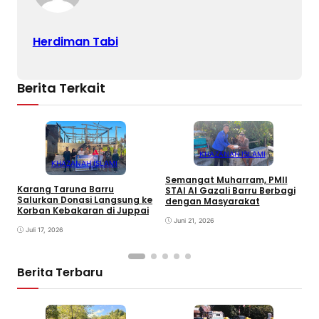
Herdiman Tabi
Berita Terkait
KHAZANAH ISLAMI
KHAZANAH ISLAMI
Semangat Muharram, PMII
Karang Taruna Barru
STAI Al Gazali Barru Berbagi
E
Salurkan Donasi Langsung ke
dengan Masyarakat
T
Korban Kebakaran di Juppai
K
Juni 21, 2026
P
Juli 17, 2026
Berita Terbaru